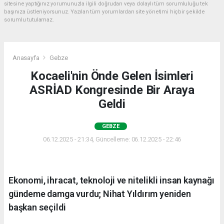
sitesine yaptığınız yorumunuzla ilgili doğrudan veya dolaylı tüm sorumluluğu tek
başınıza üstleniyorsunuz. Yazılan tüm yorumlardan site yönetimi hiçbir şekilde
sorumlu tutulamaz.
Anasayfa
Gebze
Kocaeli'nin Önde Gelen İsimleri
ASRİAD Kongresinde Bir Araya
Geldi
GEBZE
06.12.2025 - 21:34, Güncelleme: 06.12.2025 - 22:46
Ekonomi, ihracat, teknoloji ve nitelikli insan kaynağı
gündeme damga vurdu; Nihat Yıldırım yeniden
başkan seçildi