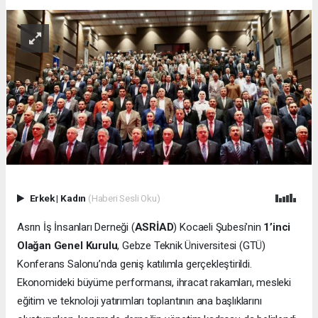
Erkek
|
Kadın
(Haberi Sesli Oku)
Asrın İş İnsanları Derneği (
ASRİAD
) Kocaeli Şubesi’nin
1’inci
Olağan Genel Kurulu
, Gebze Teknik Üniversitesi (GTÜ)
Konferans Salonu’nda geniş katılımla gerçekleştirildi.
Ekonomideki büyüme performansı, ihracat rakamları, mesleki
eğitim ve teknoloji yatırımları toplantının ana başlıklarını