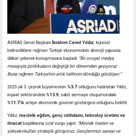
ASRİAD Genel Başkanı
İbrahim Cemil Yıldız
, küresel
belirsizliklere rağmen Türkiye ekonomisinin dirençli yapısına
dikkat çekerek konuşmasına başladı:
“Bir sosyal medya
mesajıyla politikaların değiştiği bir dönemden geçiyoruz.
Buna rağmen Türkiye’nin artık talihinin döndüğü görülüyor.”
2025 yılı 3. çeyrek büyümesinin
%3.7
olduğunu hatırlatan Yıldız,
inşaat sektöründeki
%13.9
, sabit sermaye oluşumundaki
%11.7
’lik artışın ekonomik güvenin göstergesi olduğunu belirtti.
Yıldız,
mesleki eğitim, genç istihdamı, teknoloji üretimi ve
ihracat
başlıklarına özel vurgu yaptı:
“Meslek liseleri ve
yüksekokulları stratejik görüyoruz. Gençlerimizi sanayi ve