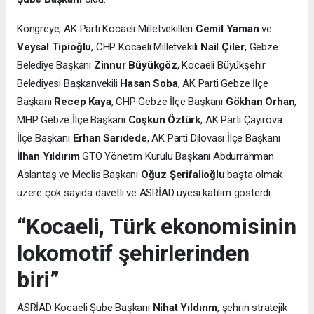
Kongreye; AK Parti Kocaeli Milletvekilleri
Cemil Yaman
ve
Veysal Tipioğlu
, CHP Kocaeli Milletvekili
Nail Çiler
, Gebze
Belediye Başkanı
Zinnur Büyükgöz
, Kocaeli Büyükşehir
Belediyesi Başkanvekili
Hasan Soba
, AK Parti Gebze İlçe
Başkanı
Recep Kaya
, CHP Gebze İlçe Başkanı
Gökhan Orhan
,
MHP Gebze İlçe Başkanı
Coşkun Öztürk
, AK Parti Çayırova
İlçe Başkanı
Erhan Sarıdede
, AK Parti Dilovası İlçe Başkanı
İlhan Yıldırım
GTO Yönetim Kurulu Başkanı Abdurrahman
Aslantaş ve Meclis Başkanı
Oğuz Şerifalioğlu
başta olmak
üzere çok sayıda davetli ve ASRİAD üyesi katılım gösterdi.
“Kocaeli, Türk ekonomisinin
lokomotif şehirlerinden
biri”
ASRİAD Kocaeli Şube Başkanı
Nihat Yıldırım
, şehrin stratejik