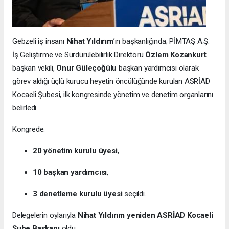
Gebzeli iş insanı
Nihat Yıldırım
’ın başkanlığında; PİMTAŞ A.Ş.
İş Geliştirme ve Sürdürülebilirlik Direktörü
Özlem Kozankurt
başkan vekili,
Onur Güleçoğülu
başkan yardımcısı olarak
görev aldığı üçlü kurucu heyetin öncülüğünde kurulan ASRİAD
Kocaeli Şubesi, ilk kongresinde yönetim ve denetim organlarını
belirledi.
Kongrede:
20 yönetim kurulu üyesi
,
10 başkan yardımcısı
,
3 denetleme kurulu üyesi
seçildi.
Delegelerin oylarıyla
Nihat Yıldırım yeniden ASRİAD Kocaeli
Şube Başkanı
oldu.