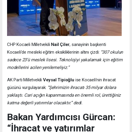
CHP Kocaeli Milletvekili
Nail Çiler
, sanayinin başkenti
Kocaeli’de mesleki eğitim eksikliklerinin altını çizdi:
“307 okulun
sadece 23’ü meslek lisesi. Teknolojiyi yakalamak için eğitim
modellerini acilen yenilemeliyiz.”
AK Parti Milletvekili
Veysal Tipioğlu
ise Kocaeli’nin ihracat
gücünü vurgulayarak:
“Şehrimizin ihracatı 35 milyar dolara
yaklaştı. Cari açığın kapanmasında en önemli rol, ürettiğiniz
katma değerli yatırımlar olacaktır.” dedi.
Bakan Yardımcısı Gürcan:
“İhracat ve yatırımlar