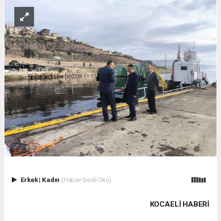
Erkek
|
Kadın
(Haberi Sesli Oku)
KOCAELI HABERİ