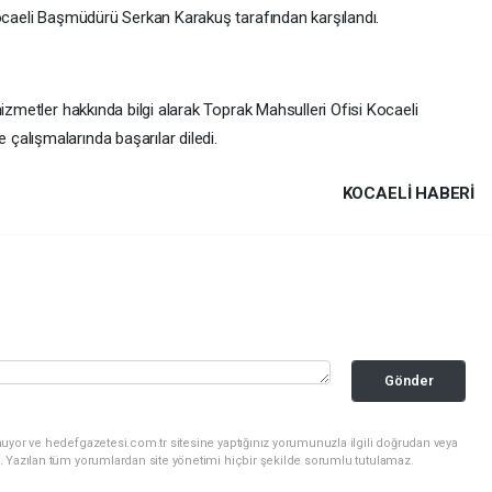
Kocaeli Başmüdürü Serkan Karakuş tarafından karşılandı.
izmetler hakkında bilgi alarak Toprak Mahsulleri Ofisi Kocaeli
alışmalarında başarılar diledi.
KOCAELI HABERİ
Gönder
uyor ve hedefgazetesi.com.tr sitesine yaptığınız yorumunuzla ilgili doğrudan veya
. Yazılan tüm yorumlardan site yönetimi hiçbir şekilde sorumlu tutulamaz.