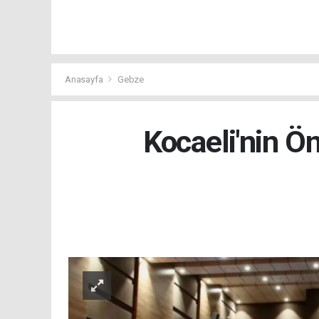
Anasayfa
Gebze
Kocaeli'nin Ö