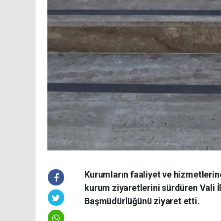
Kurumların faaliyet ve hizmetlerin
kurum ziyaretlerini sürdüren Vali 
Başmüdürlüğünü ziyaret etti.