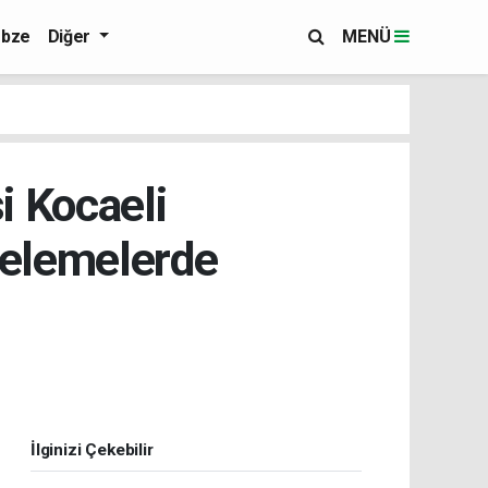
bze
Diğer
MENÜ
i Kocaeli
celemelerde
İlginizi Çekebilir