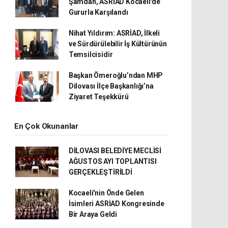
Şamdan, ASRİAD Kocaeli'de
Gururla Karşılandı
Nihat Yıldırım: ASRİAD, İlkeli
ve Sürdürülebilir İş Kültürünün
Temsilcisidir
Başkan Ömeroğlu’ndan MHP
Dilovası İlçe Başkanlığı’na
Ziyaret Teşekkürü
En Çok Okunanlar
DİLOVASI BELEDİYE MECLİSİ
AĞUSTOS AYI TOPLANTISI
GERÇEKLEŞTİRİLDİ
Kocaeli'nin Önde Gelen
İsimleri ASRİAD Kongresinde
Bir Araya Geldi