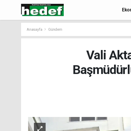
Eko
Anasayfa
Gündem
Vali Akt
Başmüdürlü