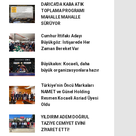
DARICA'DA KABA ATIK
TOPLAMA PROGRAMI
MAHALLE MAHALLE
SÜRÜYOR
Cumhur İttifakı Adayı
Büyükgöz: İstişarede Her
Zaman Bereket Var
Büyükakın: Kocaeli, daha
büyük organizasyonlara hazır
Türkiye’nin Öncü Markaları
NAMET ve Günel Holding
Resmen Kocaeli Asriad Üyesi
Oldu
YILDIRIM ADEM DOĞRUL
TAZİYE CEMİYET EVİNİ
ZİYARET ETTİ!