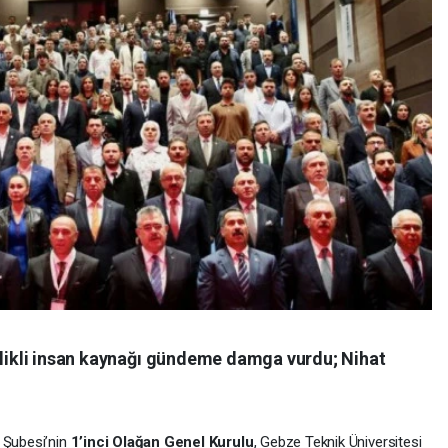
telikli insan kaynağı gündeme damga vurdu; Nihat
i Şubesi’nin
1’inci Olağan Genel Kurulu
, Gebze Teknik Üniversitesi