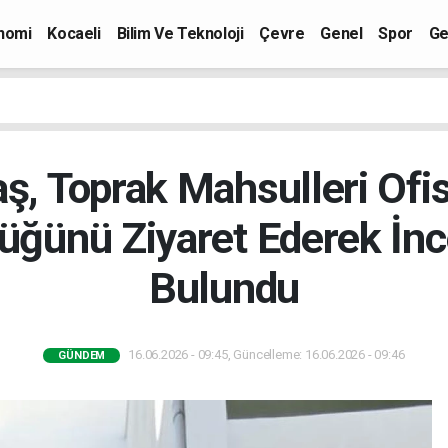
nomi
Kocaeli
Bilim Ve Teknoloji
Çevre
Genel
Spor
Ge
aş, Toprak Mahsulleri Ofis
ğünü Ziyaret Ederek İn
Bulundu
16.06.2026 - 09:45, Güncelleme: 16.06.2026 - 09:46
GÜNDEM