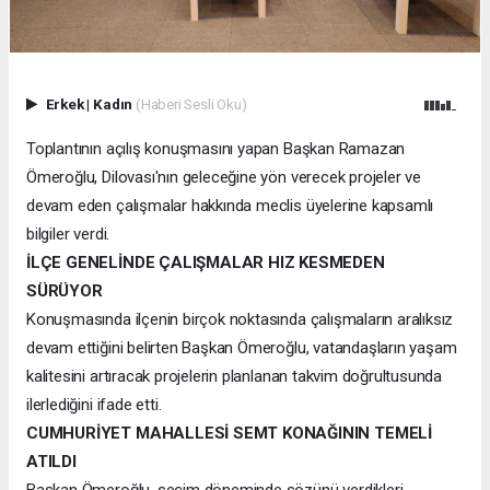
Erkek
|
Kadın
(Haberi Sesli Oku)
Toplantının açılış konuşmasını yapan Başkan Ramazan
Ömeroğlu, Dilovası'nın geleceğine yön verecek projeler ve
devam eden çalışmalar hakkında meclis üyelerine kapsamlı
bilgiler verdi.
İLÇE GENELİNDE ÇALIŞMALAR HIZ KESMEDEN
SÜRÜYOR
Konuşmasında ilçenin birçok noktasında çalışmaların aralıksız
devam ettiğini belirten Başkan Ömeroğlu, vatandaşların yaşam
kalitesini artıracak projelerin planlanan takvim doğrultusunda
ilerlediğini ifade etti.
CUMHURİYET MAHALLESİ SEMT KONAĞININ TEMELİ
ATILDI
Başkan Ömeroğlu, seçim döneminde sözünü verdikleri