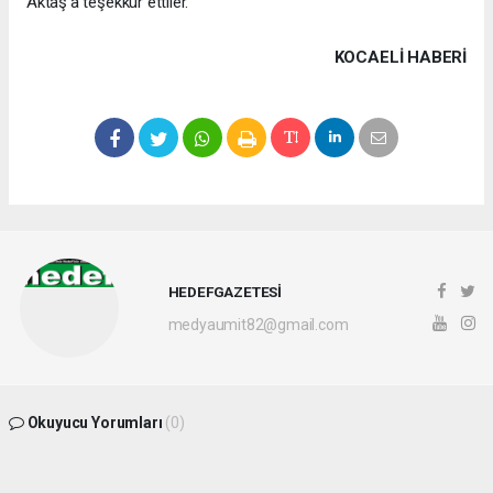
Aktaş’a teşekkür ettiler.
KOCAELI HABERİ
HEDEFGAZETESİ
medyaumit82@gmail.com
Okuyucu Yorumları
(0)