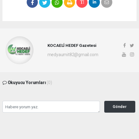
KOCAELİ HEDEF Gazetesi
medyaumit82@gmail.com
Okuyucu Yorumları
(0)
Gönder
Yorum yazarak Topluluk Kuralları’nı kabul etmiş bulunuyor ve hedefgazetesi.com.tr
sitesine yaptığınız yorumunuzla ilgili doğrudan veya dolaylı tüm sorumluluğu tek
başınıza üstleniyorsunuz. Yazılan tüm yorumlardan site yönetimi hiçbir şekilde
sorumlu tutulamaz.