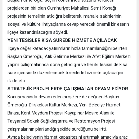
projelerden biri olan Cumhuriyet Mahallesi Semt Konağı
projesinin temelinin atıldığını belirterek, mahalle sakinlerinin
sosyal ve kültürel ihtiyaçlarına cevap verecek önemli bir eserin
ilçeye kazandırılacağını söyledi.
YENİ TESİSLER KISA SÜREDE HİZMETE AÇILACAK
İlçeye değer katacak yatırımların hızla tamamlandığını belirten
Başkan Ömeroğlu, Atık Getirme Merkezi ile Afet Eğitim Merkezi
yapım çalışmalarında sona gelindiğini ve her iki tesisin de kısa
süre içerisinde düzenlenecek törenlerle hizmete açılacağını
ifade etti.
STRATEJİK PROJELERDE ÇALIŞMALAR DEVAM EDİYOR
Konuşmasında devam eden projelere de değinen Başkan
Ömeroğlu, Diliskelesi Kültür Merkezi, Yeni Belediye Hizmet
Binası, Kent Meydanı Projesi, Kayapınar Mesire Alanı ile
Tavşancıl Sokak Sağlıklaştırma ve Restorasyon Projesi
çalışmalarının planlandığı şekilde sürdüğünü belirtti.
Ayrıca belediyenin hizmet kapasitesini artırmak amacıyla araç