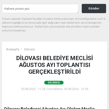
Gönder
Yorum yazarak Topluluk Kuralları’nı kabul etmiş bulunuyor ve hedefgazetesi.com.tr
sitesine yaptığınız yorumunuzla ilgili doğrudan veya dolaylı tüm sorumluluğu tek
başınıza üstleniyorsunuz. Yazılan tüm yorumlardan site yönetimi hiçbir şekilde
sorumlu tutulamaz.
Anasayfa
Dilovası
DİLOVASI BELEDİYE MECLİSİ
AĞUSTOS AYI TOPLANTISI
GERÇEKLEŞTİRİLDİ
DILOVASI
05.08.2026 - 11:28, Güncelleme: 05.08.2026 - 13:59
Dilovası Belediyesi Ağustos Ayı Olağan Meclis