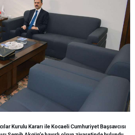
cılar Kurulu Kararı ile Kocaeli Cumhuriyet Başsavcısı
sı Semih Akgün’e hayırlı olsun ziyaretinde bulundu.