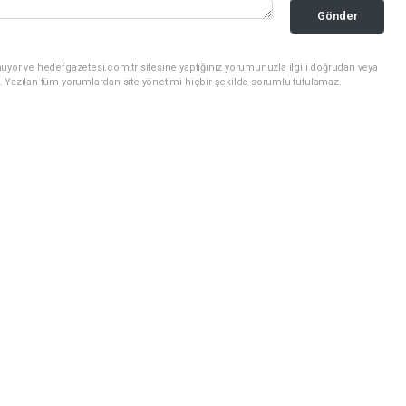
Gönder
uyor ve hedefgazetesi.com.tr sitesine yaptığınız yorumunuzla ilgili doğrudan veya
. Yazılan tüm yorumlardan site yönetimi hiçbir şekilde sorumlu tutulamaz.