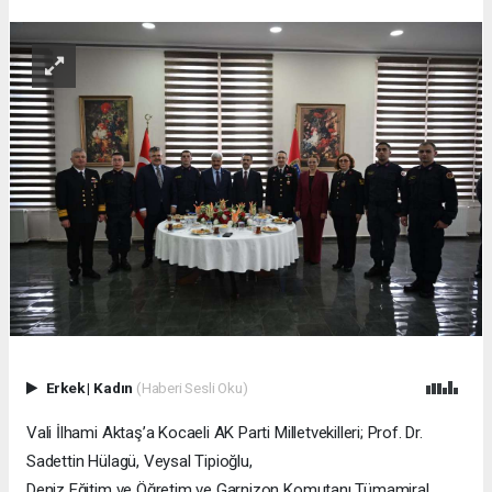
Erkek
|
Kadın
(Haberi Sesli Oku)
Vali İlhami Aktaş’a Kocaeli AK Parti Milletvekilleri; Prof. Dr.
Sadettin Hülagü, Veysal Tipioğlu,
Deniz Eğitim ve Öğretim ve Garnizon Komutanı Tümamiral