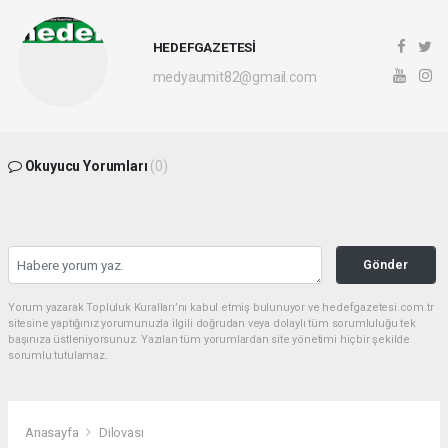
HEDEFGAZETESİ
medyaumit82@gmail.com
Okuyucu Yorumları
(0)
Gönder
Yorum yazarak Topluluk Kuralları’nı kabul etmiş bulunuyor ve hedefgazetesi.com.tr
sitesine yaptığınız yorumunuzla ilgili doğrudan veya dolaylı tüm sorumluluğu tek
başınıza üstleniyorsunuz. Yazılan tüm yorumlardan site yönetimi hiçbir şekilde
sorumlu tutulamaz.
Anasayfa
Dilovası