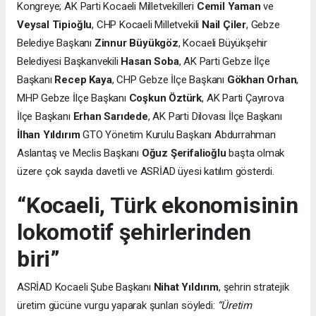
Kongreye; AK Parti Kocaeli Milletvekilleri
Cemil Yaman
ve
Veysal Tipioğlu
, CHP Kocaeli Milletvekili
Nail Çiler
, Gebze
Belediye Başkanı
Zinnur Büyükgöz
, Kocaeli Büyükşehir
Belediyesi Başkanvekili
Hasan Soba
, AK Parti Gebze İlçe
Başkanı
Recep Kaya
, CHP Gebze İlçe Başkanı
Gökhan Orhan
,
MHP Gebze İlçe Başkanı
Coşkun Öztürk
, AK Parti Çayırova
İlçe Başkanı
Erhan Sarıdede
, AK Parti Dilovası İlçe Başkanı
İlhan Yıldırım
GTO Yönetim Kurulu Başkanı Abdurrahman
Aslantaş ve Meclis Başkanı
Oğuz Şerifalioğlu
başta olmak
üzere çok sayıda davetli ve ASRİAD üyesi katılım gösterdi.
“Kocaeli, Türk ekonomisinin
lokomotif şehirlerinden
biri”
ASRİAD Kocaeli Şube Başkanı
Nihat Yıldırım
, şehrin stratejik
üretim gücüne vurgu yaparak şunları söyledi:
“Üretim