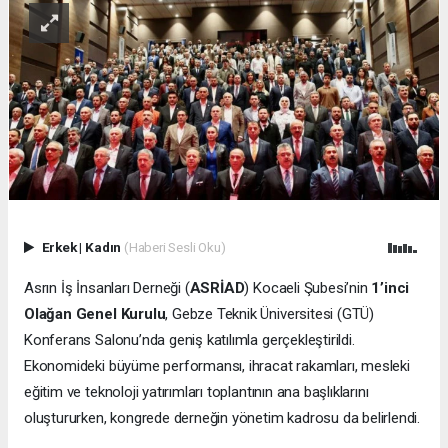
Erkek
|
Kadın
(Haberi Sesli Oku)
Asrın İş İnsanları Derneği (
ASRİAD
) Kocaeli Şubesi’nin
1’inci
Olağan Genel Kurulu
, Gebze Teknik Üniversitesi (GTÜ)
Konferans Salonu’nda geniş katılımla gerçekleştirildi.
Ekonomideki büyüme performansı, ihracat rakamları, mesleki
eğitim ve teknoloji yatırımları toplantının ana başlıklarını
oluştururken, kongrede derneğin yönetim kadrosu da belirlendi.