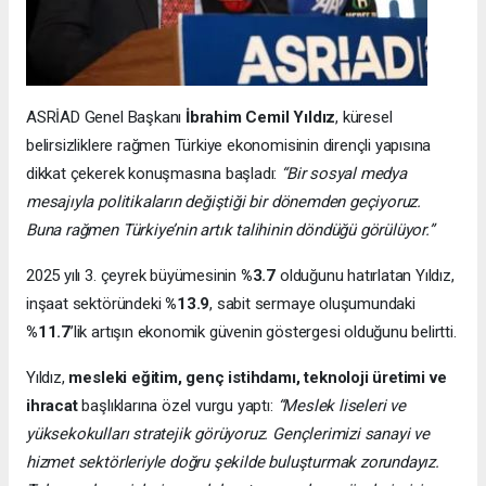
ASRİAD Genel Başkanı
İbrahim Cemil Yıldız
, küresel
belirsizliklere rağmen Türkiye ekonomisinin dirençli yapısına
dikkat çekerek konuşmasına başladı:
“Bir sosyal medya
mesajıyla politikaların değiştiği bir dönemden geçiyoruz.
Buna rağmen Türkiye’nin artık talihinin döndüğü görülüyor.”
2025 yılı 3. çeyrek büyümesinin
%3.7
olduğunu hatırlatan Yıldız,
inşaat sektöründeki
%13.9
, sabit sermaye oluşumundaki
%11.7
’lik artışın ekonomik güvenin göstergesi olduğunu belirtti.
Yıldız,
mesleki eğitim, genç istihdamı, teknoloji üretimi ve
ihracat
başlıklarına özel vurgu yaptı:
“Meslek liseleri ve
yüksekokulları stratejik görüyoruz. Gençlerimizi sanayi ve
hizmet sektörleriyle doğru şekilde buluşturmak zorundayız.