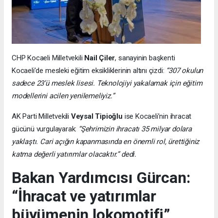
CHP Kocaeli Milletvekili
Nail Çiler
, sanayinin başkenti
Kocaeli’de mesleki eğitim eksikliklerinin altını çizdi:
“307 okulun
sadece 23’ü meslek lisesi. Teknolojiyi yakalamak için eğitim
modellerini acilen yenilemeliyiz.”
AK Parti Milletvekili
Veysal Tipioğlu
ise Kocaeli’nin ihracat
gücünü vurgulayarak:
“Şehrimizin ihracatı 35 milyar dolara
yaklaştı. Cari açığın kapanmasında en önemli rol, ürettiğiniz
katma değerli yatırımlar olacaktır.” dedi.
Bakan Yardımcısı Gürcan:
“İhracat ve yatırımlar
büyümenin lokomotifi”