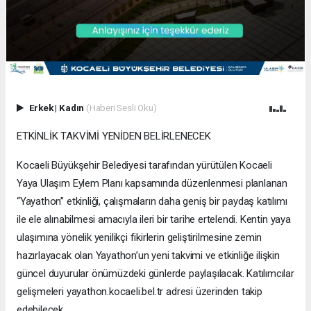
Erkek
|
Kadın
(Haberi Sesli Oku)
ETKİNLİK TAKVİMİ YENİDEN BELİRLENECEK
Kocaeli Büyükşehir Belediyesi tarafından yürütülen Kocaeli
Yaya Ulaşım Eylem Planı kapsamında düzenlenmesi planlanan
“Yayathon” etkinliği, çalışmaların daha geniş bir paydaş katılımı
ile ele alınabilmesi amacıyla ileri bir tarihe ertelendi. Kentin yaya
ulaşımına yönelik yenilikçi fikirlerin geliştirilmesine zemin
hazırlayacak olan Yayathon’un yeni takvimi ve etkinliğe ilişkin
güncel duyurular önümüzdeki günlerde paylaşılacak. Katılımcılar
gelişmeleri yayathon.kocaeli.bel.tr adresi üzerinden takip
edebilecek.