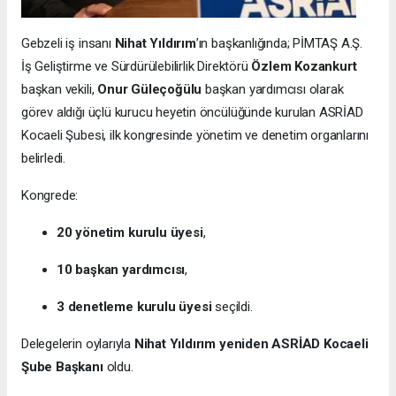
Gebzeli iş insanı
Nihat Yıldırım
’ın başkanlığında; PİMTAŞ A.Ş.
İş Geliştirme ve Sürdürülebilirlik Direktörü
Özlem Kozankurt
başkan vekili,
Onur Güleçoğülu
başkan yardımcısı olarak
görev aldığı üçlü kurucu heyetin öncülüğünde kurulan ASRİAD
Kocaeli Şubesi, ilk kongresinde yönetim ve denetim organlarını
belirledi.
Kongrede:
20 yönetim kurulu üyesi
,
10 başkan yardımcısı
,
3 denetleme kurulu üyesi
seçildi.
Delegelerin oylarıyla
Nihat Yıldırım yeniden ASRİAD Kocaeli
Şube Başkanı
oldu.