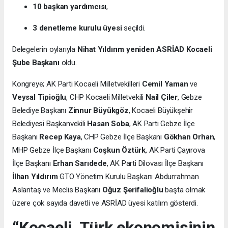
10 başkan yardımcısı
,
3 denetleme kurulu üyesi
seçildi.
Delegelerin oylarıyla
Nihat Yıldırım yeniden ASRİAD Kocaeli
Şube Başkanı
oldu.
Kongreye; AK Parti Kocaeli Milletvekilleri
Cemil Yaman
ve
Veysal Tipioğlu
, CHP Kocaeli Milletvekili
Nail Çiler
, Gebze
Belediye Başkanı
Zinnur Büyükgöz
, Kocaeli Büyükşehir
Belediyesi Başkanvekili
Hasan Soba
, AK Parti Gebze İlçe
Başkanı
Recep Kaya
, CHP Gebze İlçe Başkanı
Gökhan Orhan
,
MHP Gebze İlçe Başkanı
Coşkun Öztürk
, AK Parti Çayırova
İlçe Başkanı
Erhan Sarıdede
, AK Parti Dilovası İlçe Başkanı
İlhan Yıldırım
GTO Yönetim Kurulu Başkanı Abdurrahman
Aslantaş ve Meclis Başkanı
Oğuz Şerifalioğlu
başta olmak
üzere çok sayıda davetli ve ASRİAD üyesi katılım gösterdi.
“Kocaeli, Türk ekonomisinin