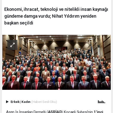
Ekonomi, ihracat, teknoloji ve nitelikli insan kaynağı
gündeme damga vurdu; Nihat Yıldırım yeniden
başkan seçildi
Erkek
|
Kadın
(Haberi Sesli Oku)
Asrın İş İnsanları Derneği (
ASRİAD
) Kocaeli Şubesi’nin
1’inci