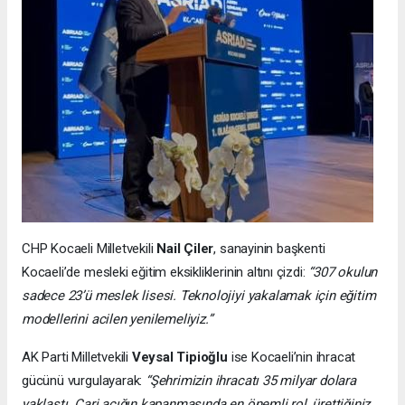
CHP Kocaeli Milletvekili
Nail Çiler
, sanayinin başkenti
Kocaeli’de mesleki eğitim eksikliklerinin altını çizdi:
“307 okulun
sadece 23’ü meslek lisesi. Teknolojiyi yakalamak için eğitim
modellerini acilen yenilemeliyiz.”
AK Parti Milletvekili
Veysal Tipioğlu
ise Kocaeli’nin ihracat
gücünü vurgulayarak:
“Şehrimizin ihracatı 35 milyar dolara
yaklaştı. Cari açığın kapanmasında en önemli rol, ürettiğiniz