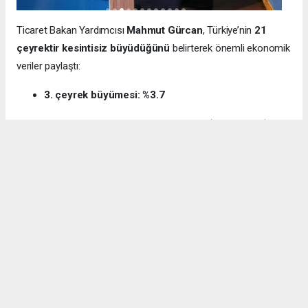
Ticaret Bakan Yardımcısı
Mahmut Gürcan
, Türkiye’nin
21
çeyrektir kesintisiz büyüdüğünü
belirterek önemli ekonomik
veriler paylaştı:
3. çeyrek büyümesi: %3.7
12 aylık ihracat: 270.6 milyar dolar (tarihi rekor)
Milli gelir: 1 trilyon 538 milyar dolar
Gürcan ayrıca e-ticaret hacminin
136 milyar TL’den 3 trilyon
TL’ye
yükseldiğini, bugün
600 bin işletmenin
e-ticarette aktif
olduğunu söyledi.
Kocaeli’nin dış ticaret verilerine de dikkat çeken
Gürcan:
“2024’te ihracat %7.3 artarak 32 milyar dolara ulaştı.
İhracatın ithalatı karşılama oranı 2025’te %87.5’e yükseldi. Bu
tablo Kocaeli’nin üretim gücünü net şekilde ortaya koyuyor.”