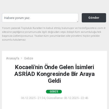
Gönder
Yorum yazarak Topluluk Kuralları’nı kabul etmiş bulunuyor ve hedefgazetesi.com.tr
sitesine yaptığınız yorumunuzla ilgili doğrudan veya dolaylı tüm sorumluluğu tek
başınıza üstleniyorsunuz. Yazılan tüm yorumlardan site yönetimi hiçbir şekilde
sorumlu tutulamaz.
Anasayfa
Gebze
Kocaeli'nin Önde Gelen İsimleri
ASRİAD Kongresinde Bir Araya
Geldi
GEBZE
06.12.2025 - 21:34, Güncelleme: 06.12.2025 - 22:46