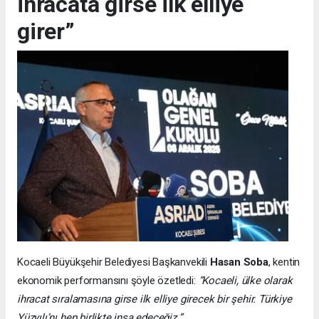
ihracata girse ilk elliye
girer”
Kocaeli Büyükşehir Belediyesi Başkanvekili
Hasan Soba
, kentin
ekonomik performansını şöyle özetledi:
“Kocaeli, ülke olarak
ihracat sıralamasına girse ilk elliye girecek bir şehir. Türkiye
Yüzyılı’nı hep birlikte inşa edeceğiz.”