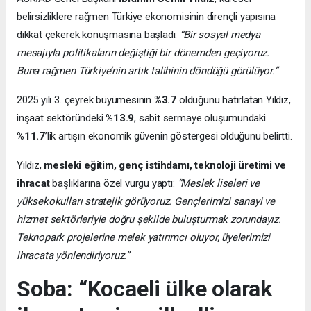
belirsizliklere rağmen Türkiye ekonomisinin dirençli yapısına
dikkat çekerek konuşmasına başladı:
“Bir sosyal medya
mesajıyla politikaların değiştiği bir dönemden geçiyoruz.
Buna rağmen Türkiye’nin artık talihinin döndüğü görülüyor.”
2025 yılı 3. çeyrek büyümesinin
%3.7
olduğunu hatırlatan Yıldız,
inşaat sektöründeki
%13.9
, sabit sermaye oluşumundaki
%11.7
’lik artışın ekonomik güvenin göstergesi olduğunu belirtti.
Yıldız,
mesleki eğitim, genç istihdamı, teknoloji üretimi ve
ihracat
başlıklarına özel vurgu yaptı:
“Meslek liseleri ve
yüksekokulları stratejik görüyoruz. Gençlerimizi sanayi ve
hizmet sektörleriyle doğru şekilde buluşturmak zorundayız.
Teknopark projelerine melek yatırımcı oluyor, üyelerimizi
ihracata yönlendiriyoruz.”
Soba: “Kocaeli ülke olarak