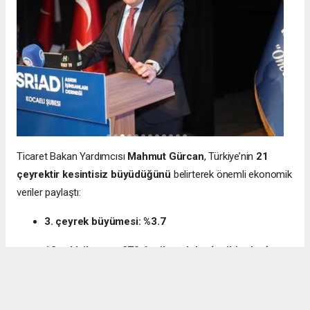
Ticaret Bakan Yardımcısı
Mahmut Gürcan
, Türkiye’nin
21
çeyrektir kesintisiz büyüdüğünü
belirterek önemli ekonomik
veriler paylaştı:
3. çeyrek büyümesi: %3.7
12 aylık ihracat: 270.6 milyar dolar (tarihi rekor)
Milli gelir: 1 trilyon 538 milyar dolar
Gürcan ayrıca e-ticaret hacminin
136 milyar TL’den 3 trilyon