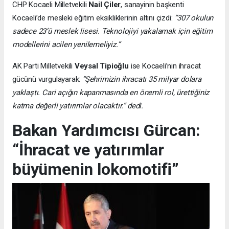
CHP Kocaeli Milletvekili
Nail Çiler
, sanayinin başkenti
Kocaeli’de mesleki eğitim eksikliklerinin altını çizdi:
“307 okulun
sadece 23’ü meslek lisesi. Teknolojiyi yakalamak için eğitim
modellerini acilen yenilemeliyiz.”
AK Parti Milletvekili
Veysal Tipioğlu
ise Kocaeli’nin ihracat
gücünü vurgulayarak:
“Şehrimizin ihracatı 35 milyar dolara
yaklaştı. Cari açığın kapanmasında en önemli rol, ürettiğiniz
katma değerli yatırımlar olacaktır.” dedi.
Bakan Yardımcısı Gürcan:
“İhracat ve yatırımlar
büyümenin lokomotifi”