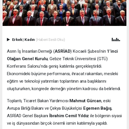
Erkek
|
Kadın
(Haberi Sesli Oku)
Asrın İş İnsanları Derneği (
ASRİAD
) Kocaeli Şubesi’nin
1’inci
Olağan Genel Kurulu
, Gebze Teknik Üniversitesi (GTÜ)
Konferans Salonu’nda geniş katılımla gerçekleştirildi.
Ekonomideki büyüme performansı, ihracat rakamları, mesleki
eğitim ve teknoloji yatırımları toplantının ana başlıklarını
oluştururken, kongrede derneğin yönetim kadrosu da belirlendi.
Toplantı, Ticaret Bakan Yardımcısı
Mahmut Gürcan
, eski
Avrupa Birliği Bakanı ve Çekya Büyükelçisi
Egemen Bağış
,
ASRİAD Genel Başkanı
İbrahim Cemil Yıldız
ile bölgenin siyasi
ve iş dünyasından birçok önemli ismin katılımıyla yapıldı.