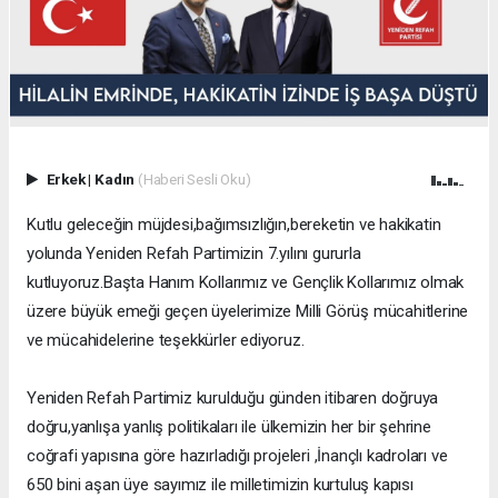
Erkek
|
Kadın
(Haberi Sesli Oku)
Kutlu geleceğin müjdesi,bağımsızlığın,bereketin ve hakikatin
yolunda Yeniden Refah Partimizin 7.yılını gururla
kutluyoruz.Başta Hanım Kollarımız ve Gençlik Kollarımız olmak
üzere büyük emeği geçen üyelerimize Milli Görüş mücahitlerine
ve mücahidelerine teşekkürler ediyoruz.
Yeniden Refah Partimiz kurulduğu günden itibaren doğruya
doğru,yanlışa yanlış politikaları ile ülkemizin her bir şehrine
coğrafi yapısına göre hazırladığı projeleri ,İnançlı kadroları ve
650 bini aşan üye sayımız ile milletimizin kurtuluş kapısı