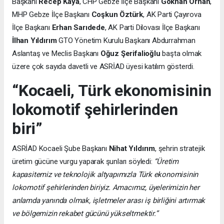
Başkanı
Recep Kaya
, CHP Gebze İlçe Başkanı
Gökhan Orhan
,
MHP Gebze İlçe Başkanı
Coşkun Öztürk
, AK Parti Çayırova
İlçe Başkanı
Erhan Sarıdede
, AK Parti Dilovası İlçe Başkanı
İlhan Yıldırım
GTO Yönetim Kurulu Başkanı Abdurrahman
Aslantaş ve Meclis Başkanı
Oğuz Şerifalioğlu
başta olmak
üzere çok sayıda davetli ve ASRİAD üyesi katılım gösterdi.
“Kocaeli, Türk ekonomisinin
lokomotif şehirlerinden
biri”
ASRİAD Kocaeli Şube Başkanı
Nihat Yıldırım
, şehrin stratejik
üretim gücüne vurgu yaparak şunları söyledi:
“Üretim
kapasitemiz ve teknolojik altyapımızla Türk ekonomisinin
lokomotif şehirlerinden biriyiz. Amacımız, üyelerimizin her
anlamda yanında olmak, işletmeler arası iş birliğini artırmak
ve bölgemizin rekabet gücünü yükseltmektir.”