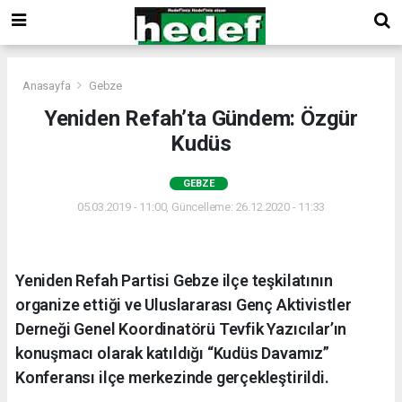
Anasayfa
Gebze
Yeniden Refah’ta Gündem: Özgür
Kudüs
GEBZE
05.03.2019 - 11:00, Güncelleme: 26.12.2020 - 11:33
Yeniden Refah Partisi Gebze ilçe teşkilatının
organize ettiği ve Uluslararası Genç Aktivistler
Derneği Genel Koordinatörü Tevfik Yazıcılar’ın
konuşmacı olarak katıldığı “Kudüs Davamız”
Konferansı ilçe merkezinde gerçekleştirildi.