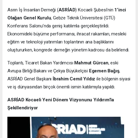
Asrın İş İnsanları Derneği (
ASRİAD
) Kocaeli Şubesi’nin
1’inci
Olağan Genel Kurulu
, Gebze Teknik Üniversitesi (GTÜ)
Konferans Salonu’nda geniş katılımla gerçekleştirildi.
Ekonomideki büyüme performansı, ihracat rakamları, mesleki
eğitim ve teknoloji yatırımları toplantının ana başlıklarını
oluştururken, kongrede derneğin yönetim kadrosu da belirlendi.
Toplantı, Ticaret Bakan Yardımcısı
Mahmut Gürcan
, eski
Avrupa Birliği Bakanı ve Çekya Büyükelçisi
Egemen Bağış
,
ASRİAD Genel Başkanı
İbrahim Cemil Yıldız
ile bölgenin siyasi
ve iş dünyasından birçok önemli ismin katılımıyla yapıldı.
ASRİAD Kocaeli Yeni Dönem Vizyonunu Yıldırım’la
Şekillendiriyor