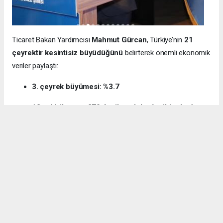
Ticaret Bakan Yardımcısı
Mahmut Gürcan
, Türkiye’nin
21
çeyrektir kesintisiz büyüdüğünü
belirterek önemli ekonomik
veriler paylaştı:
3. çeyrek büyümesi: %3.7
12 aylık ihracat: 270.6 milyar dolar (tarihi rekor)
Milli gelir: 1 trilyon 538 milyar dolar
Gürcan ayrıca e-ticaret hacminin
136 milyar TL’den 3 trilyon
TL’ye
yükseldiğini, bugün
600 bin işletmenin
e-ticarette aktif
olduğunu söyledi.
Kocaeli’nin dış ticaret verilerine de dikkat çeken
Gürcan:
“2024’te ihracat %7.3 artarak 32 milyar dolara ulaştı.
İhracatın ithalatı karşılama oranı 2025’te %87.5’e yükseldi. Bu