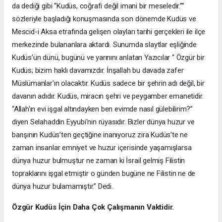
da dediği gibi “Kudüs, coğrafi değil imani bir meseledir.””
sözleriyle başladığı konuşmasında son dönemde Kudüs ve
Mescid-i Aksa etrafında gelişen olayları tarihi gerçekleri ile ilçe
merkezinde bulananlara aktardı. Sunumda slaytlar eşliğinde
Kudüs’ün dünü, bugünü ve yarınını anlatan Yazıcılar “ Özgür bir
Kudüs; bizim haklı davamızdır. İnşallah bu davada zafer
Müslümanlar'ın olacaktır. Kudüs sadece bir şehrin adı değil, bir
davanın adıdır. Kudüs, miracın şehri ve peygamber emanetidir.
“Allah'ın evi işgal altındayken ben evimde nasıl gülebilirim?”
diyen Selahaddin Eyyubi'nin rüyasıdır. Bizler dünya huzur ve
barışının Kudüs’ten geçtiğine inanıyoruz zira Kudüs’te ne
zaman insanlar emniyet ve huzur içerisinde yaşamışlarsa
dünya huzur bulmuştur ne zaman ki İsrail gelmiş Filistin
topraklarını işgal etmiştir o günden bugüne ne Filistin ne de
dünya huzur bulamamıştır.” Dedi.
Özgür Kudüs İçin Daha Çok Çalışmanın Vaktidir.