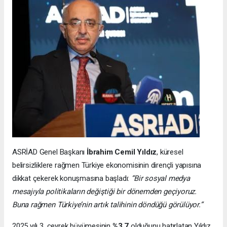
ASRİAD Genel Başkanı
İbrahim Cemil Yıldız
, küresel
belirsizliklere rağmen Türkiye ekonomisinin dirençli yapısına
dikkat çekerek konuşmasına başladı:
“Bir sosyal medya
mesajıyla politikaların değiştiği bir dönemden geçiyoruz.
Buna rağmen Türkiye’nin artık talihinin döndüğü görülüyor.”
2025 yılı 3. çeyrek büyümesinin
%3.7
olduğunu hatırlatan Yıldız,