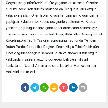
Geçmişten günümüze Kudüs’te yaşananları aktaran Yazıcılar
günümüzdeki son durum hakkında da “Bir gün Kudüs özgür
kalacak inşallah. Önemli olan o gün her birimizin o gün için ne
yaptığıdır. Evlatlarımızı Kudüs sevgisi ile beslemeli ve Kudüs
yeniden özgürlüğüne kavuşana kadar durmadan çalışmalıyız.”
sözleri ile sunumunu tamamladı. Genç Aktivistler Derneği Genel
Koordinatörü Tevfik Yazıcılar sunumunun sonunda Yeniden
Refah Partisi Gebze İlçe Başkanı Engin Kılıç’a Filistin’in bir gün
elbet özgürleşeceğinin sembolü olan ve ancak Filistin özgür
kaldığında insanlara yüzünü döneceği belirtilen, Filistinli
karikatürist Naci el-Ali’nin ünlü çizgi karakteri Hanzala’nın bir
maketini taktim etti.