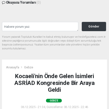
Okuyucu Yorumları
(0)
Gönder
Yorum yazarak Topluluk Kuralları’nı kabul etmiş bulunuyor ve hedefgazetesi.com.tr
sitesine yaptığınız yorumunuzla ilgili doğrudan veya dolaylı tüm sorumluluğu tek
başınıza üstleniyorsunuz. Yazılan tüm yorumlardan site yönetimi hiçbir şekilde
sorumlu tutulamaz.
Anasayfa
Gebze
Kocaeli'nin Önde Gelen İsimleri
ASRİAD Kongresinde Bir Araya
Geldi
GEBZE
06.12.2025 - 21:34, Güncelleme: 06.12.2025 - 22:46