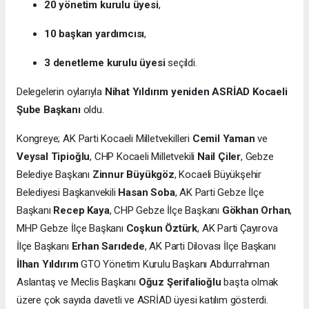
20 yönetim kurulu üyesi
,
10 başkan yardımcısı
,
3 denetleme kurulu üyesi
seçildi.
Delegelerin oylarıyla
Nihat Yıldırım yeniden ASRİAD Kocaeli
Şube Başkanı
oldu.
Kongreye; AK Parti Kocaeli Milletvekilleri
Cemil Yaman
ve
Veysal Tipioğlu
, CHP Kocaeli Milletvekili
Nail Çiler
, Gebze
Belediye Başkanı
Zinnur Büyükgöz
, Kocaeli Büyükşehir
Belediyesi Başkanvekili
Hasan Soba
, AK Parti Gebze İlçe
Başkanı
Recep Kaya
, CHP Gebze İlçe Başkanı
Gökhan Orhan
,
MHP Gebze İlçe Başkanı
Coşkun Öztürk
, AK Parti Çayırova
İlçe Başkanı
Erhan Sarıdede
, AK Parti Dilovası İlçe Başkanı
İlhan Yıldırım
GTO Yönetim Kurulu Başkanı Abdurrahman
Aslantaş ve Meclis Başkanı
Oğuz Şerifalioğlu
başta olmak
üzere çok sayıda davetli ve ASRİAD üyesi katılım gösterdi.