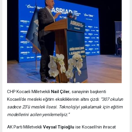
CHP Kocaeli Milletvekili
Nail Çiler
, sanayinin başkenti
Kocaeli’de mesleki eğitim eksikliklerinin altını çizdi:
“307 okulun
sadece 23’ü meslek lisesi. Teknolojiyi yakalamak için eğitim
modellerini acilen yenilemeliyiz.”
AK Parti Milletvekili
Veysal Tipioğlu
ise Kocaeli’nin ihracat