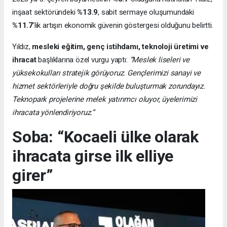
inşaat sektöründeki
%13.9
, sabit sermaye oluşumundaki
%11.7
’lik artışın ekonomik güvenin göstergesi olduğunu belirtti.
Yıldız,
mesleki eğitim, genç istihdamı, teknoloji üretimi ve
ihracat
başlıklarına özel vurgu yaptı:
“Meslek liseleri ve
yüksekokulları stratejik görüyoruz. Gençlerimizi sanayi ve
hizmet sektörleriyle doğru şekilde buluşturmak zorundayız.
Teknopark projelerine melek yatırımcı oluyor, üyelerimizi
ihracata yönlendiriyoruz.”
Soba: “Kocaeli ülke olarak
ihracata girse ilk elliye
girer”