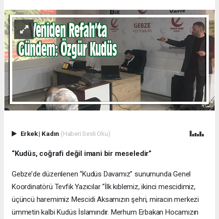
Erkek
|
Kadın
(Haberi Sesli Oku)
“Kudüs, coğrafi değil imani bir meseledir”
Gebze’de düzenlenen “Kudüs Davamız” sunumunda Genel
Koordinatörü Tevfik Yazıcılar “İlk kıblemiz, ikinci mescidimiz,
üçüncü haremimiz Mescidi Aksamızın şehri, miracın merkezi
ümmetin kalbi Kudüs İslamındır. Merhum Erbakan Hocamızın