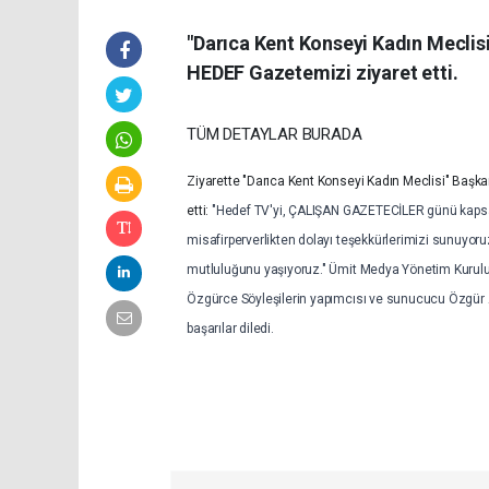
"Darıca Kent Konseyi Kadın Mecli
HEDEF Gazetemizi ziyaret etti.
TÜM DETAYLAR BURADA
Ziyarette "Darıca Kent Konseyi Kadın Meclisi" Başkanı
etti:
"Hedef TV'yi, ÇALIŞAN GAZETECİLER günü kapsamı
misafirperverlikten dolayı teşekkürlerimizi sunuyoru
mutluluğunu yaşıyoruz." Ümit Medya Yönetim Kurulu 
Özgürce Söyleşilerin yapımcısı ve sunucucu Özgür A
başarılar diledi.