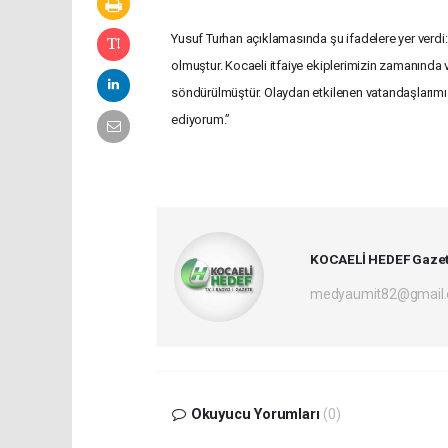
Yusuf Turhan açıklamasında şu ifadelere yer verd
olmuştur. Kocaeli itfaiye ekiplerimizin zamanında 
söndürülmüştür. Olaydan etkilenen vatandaşlarımız
ediyorum.”
KOCAELİ HEDEF Gazet
medyaumit82@gmail
Okuyucu Yorumları
(0)