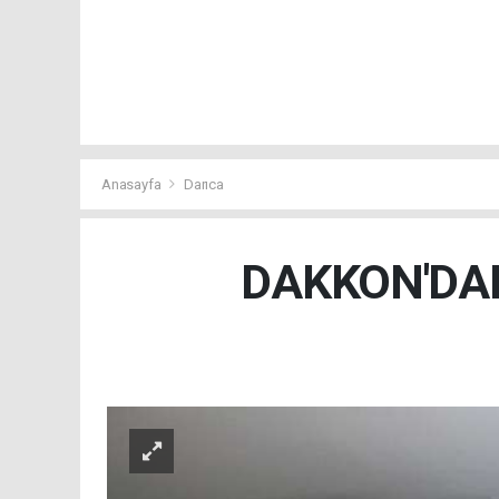
Anasayfa
Darıca
DAKKON'DAN