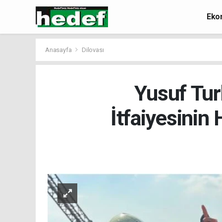
Eko
Anasayfa
Dilovası
Yusuf Tur
İtfaiyesinin