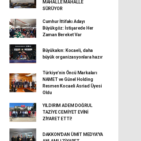
MAHALLE MAHALLE
SÜRÜYOR
Cumhur İttifakı Adayı
Büyükgöz: İstişarede Her
Zaman Bereket Var
Büyükakın: Kocaeli, daha
büyük organizasyonlara hazır
Türkiye’nin Öncü Markaları
NAMET ve Günel Holding
Resmen Kocaeli Asriad Üyesi
Oldu
YILDIRIM ADEM DOĞRUL
TAZİYE CEMİYET EVİNİ
ZİYARET ETTİ!
DAKKON'DAN ÜMİT MEDYA'YA