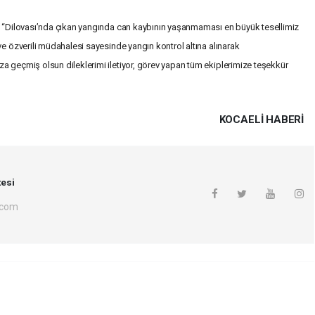
i: “Dilovası’nda çıkan yangında can kaybının yaşanmaması en büyük tesellimiz
ve özverili müdahalesi sayesinde yangın kontrol altına alınarak
a geçmiş olsun dileklerimi iletiyor, görev yapan tüm ekiplerimize teşekkür
KOCAELI HABERİ
esi
.com