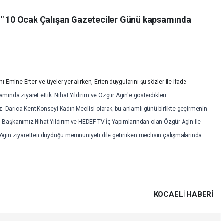
si" 10 Ocak Çalışan Gazeteciler Günü kapsamında
 Emine Erten ve üyeler yer alırken, Erten duygularını şu sözler ile ifade
nda ziyaret ettik. Nihat Yıldırım ve Özgür Agin'e gösterdikleri
z. Darıca Kent Konseyi Kadın Meclisi olarak, bu anlamlı günü birlikte geçirmenin
Başkanımız Nihat Yıldırım ve HEDEF TV İç Yapımlarından olan Özgür Agin ile
gin ziyaretten duyduğu memnuniyeti dile getirirken meclisin çalışmalarında
KOCAELI HABERİ