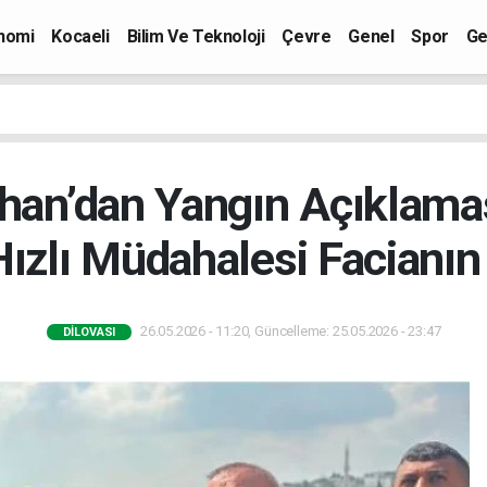
nomi
Kocaeli
Bilim Ve Teknoloji
Çevre
Genel
Spor
Ge
han’dan Yangın Açıklamas
 Hızlı Müdahalesi Facianı
26.05.2026 - 11:20, Güncelleme: 25.05.2026 - 23:47
DILOVASI