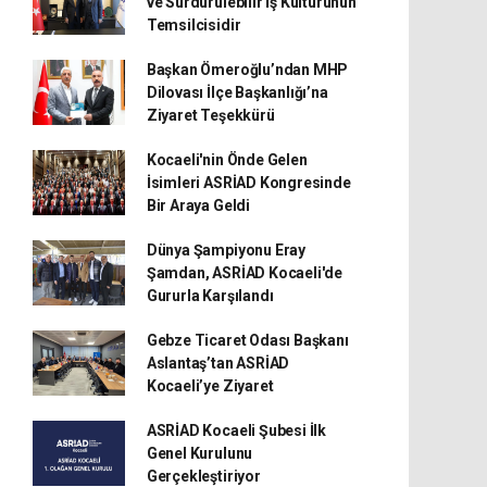
ve Sürdürülebilir İş Kültürünün
Temsilcisidir
Başkan Ömeroğlu’ndan MHP
Dilovası İlçe Başkanlığı’na
Ziyaret Teşekkürü
Kocaeli'nin Önde Gelen
İsimleri ASRİAD Kongresinde
Bir Araya Geldi
Dünya Şampiyonu Eray
Şamdan, ASRİAD Kocaeli'de
Gururla Karşılandı
Gebze Ticaret Odası Başkanı
Aslantaş’tan ASRİAD
Kocaeli’ye Ziyaret
ASRİAD Kocaeli Şubesi İlk
Genel Kurulunu
Gerçekleştiriyor