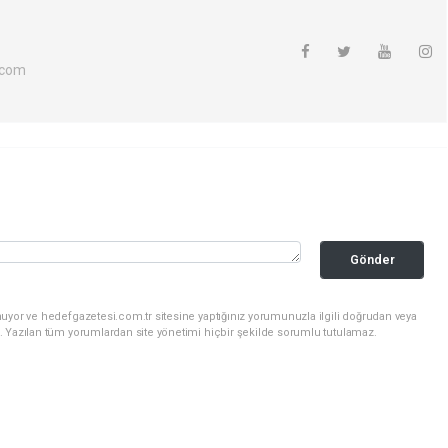
.com
Gönder
uyor ve hedefgazetesi.com.tr sitesine yaptığınız yorumunuzla ilgili doğrudan veya
. Yazılan tüm yorumlardan site yönetimi hiçbir şekilde sorumlu tutulamaz.