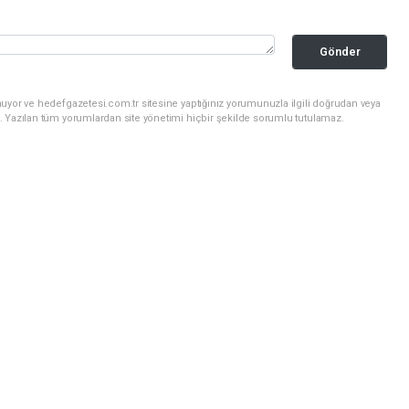
Gönder
uyor ve hedefgazetesi.com.tr sitesine yaptığınız yorumunuzla ilgili doğrudan veya
. Yazılan tüm yorumlardan site yönetimi hiçbir şekilde sorumlu tutulamaz.