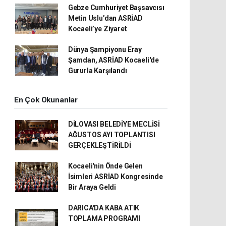
Gebze Cumhuriyet Başsavcısı
Metin Uslu’dan ASRİAD
Kocaeli’ye Ziyaret
Dünya Şampiyonu Eray
Şamdan, ASRİAD Kocaeli'de
Gururla Karşılandı
En Çok Okunanlar
DİLOVASI BELEDİYE MECLİSİ
AĞUSTOS AYI TOPLANTISI
GERÇEKLEŞTİRİLDİ
Kocaeli'nin Önde Gelen
İsimleri ASRİAD Kongresinde
Bir Araya Geldi
DARICA'DA KABA ATIK
TOPLAMA PROGRAMI