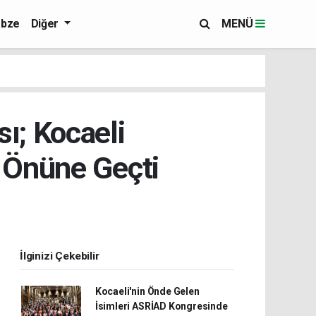
bze
Diğer
MENÜ
ı; Kocaeli
n Önüne Geçti
İlginizi Çekebilir
Kocaeli'nin Önde Gelen
İsimleri ASRİAD Kongresinde