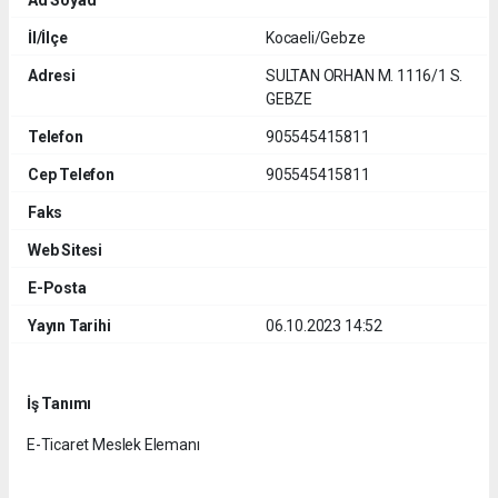
İl/İlçe
Kocaeli/Gebze
Adresi
SULTAN ORHAN M. 1116/1 S.
GEBZE
Telefon
905545415811
Cep Telefon
905545415811
Faks
Web Sitesi
E-Posta
Yayın Tarihi
06.10.2023 14:52
İş Tanımı
E-Ticaret Meslek Elemanı