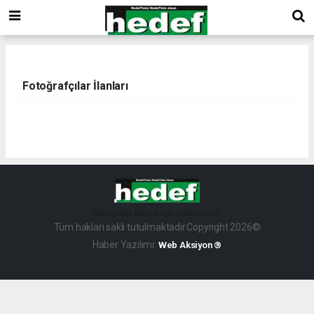
Fotoğrafçılar İlanları
haber paketi
haber scripti
haber yazılımı
Tüm hakları saklı tutulmaktadır.Copyright 2026©
Haber Yazılımı:
Web Aksiyon ®