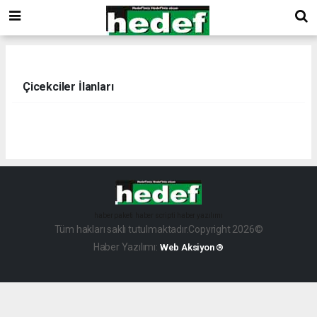
Çicekciler İlanları
haber paketi
haber scripti
haber yazılımı
Tüm hakları saklı tutulmaktadır.Copyright 2026©
Haber Yazılımı:
Web Aksiyon ®