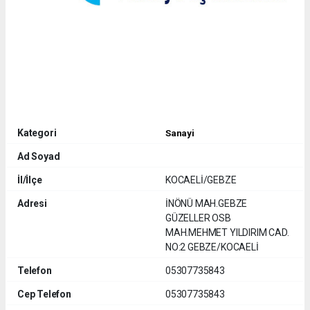
Kategori
Sanayi
Ad Soyad
İl/İlçe
KOCAELİ/GEBZE
Adresi
İNÖNÜ MAH.GEBZE
GÜZELLER OSB
MAH.MEHMET YILDIRIM CAD.
NO:2 GEBZE/KOCAELİ
Telefon
05307735843
Cep Telefon
05307735843