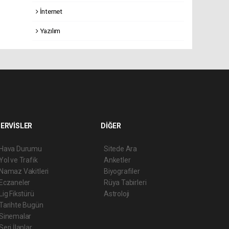
İnternet
Yazılım
ERVİSLER
DİĞER
Hava Durumu
Sitede Ara
Yol ve Trafik
Anketler
Namaz Vakitleri
Biyografiler
Eczaneler
Rüya Tabirleri
Lig Fikstürü
Astroloji
Tarihte Bugün
Sinemalar
Seri İlanlar