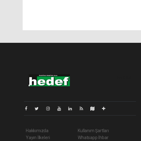
Pro-0.030
Hakkımızda
Kullanım Şartları
Yayın İlkeleri
Whatsapp İhbar