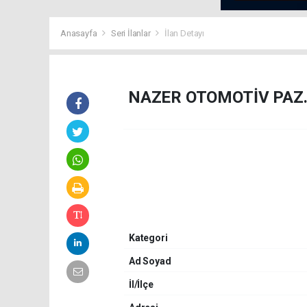
Anasayfa
Seri İlanlar
İlan Detayı
NAZER OTOMOTİV PAZ.S
Kategori
Ad Soyad
İl/İlçe