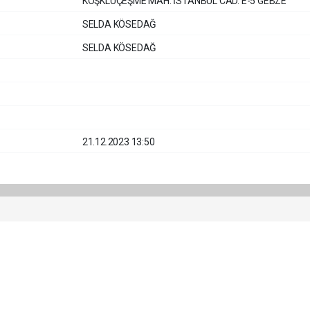
KÖŞKLÜÇEŞME MAH. İSTANBUL CAD. E-5 GEBZE
SELDA KÖSEDAĞ
SELDA KÖSEDAĞ
21.12.2023 13:50