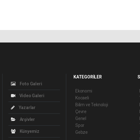
KATEGORİLER
S
Foto Galeri
Ekonomi
Video Galeri
Kocaeli
Bilim ve Teknoloji
Yazarlar
Çevre
Genel
Arşivler
Spor
Künyemiz
Gebze