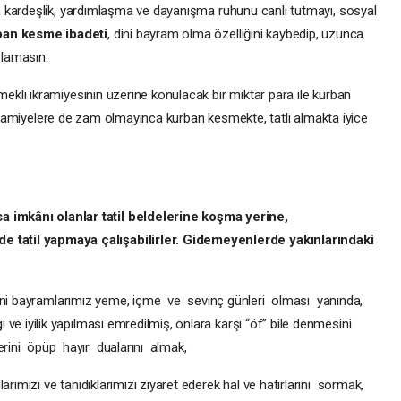
umda kardeşlik, yardımlaşma ve dayanışma ruhunu canlı tutmayı, sosyal
ban kesme ibadeti
, dini bayram olma özelliğini kaybedip, uzunca
şlamasın.
emekli ikramiyesinin üzerine konulacak bir miktar para ile kurban
rdi. İkramiyelere de zam olmayınca kurban kesmekte, tatlı almakta iyice
 imkânı olanlar tatil beldelerine koşma yerine,
 tatil yapmaya çalışabilirler. Gidemeyenlerde yakınlarındaki
ayramlarımız yeme, içme ve sevinç günleri olması yanında,
 ve iyilik yapılması emredilmiş, onlara karşı “öf” bile denmesini
rini öpüp hayır dualarını almak,
larımızı ve tanıdıklarımızı ziyaret ederek hal ve hatırlarını sormak,