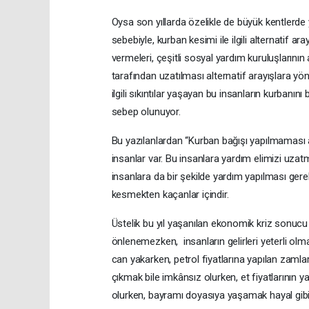
Oysa son yıllarda özelikle de büyük kentlerde 
sebebiyle, kurban kesimi ile ilgili alternatif a
vermeleri, çeşitli sosyal yardım kuruluşlarının 
tarafından uzatılması alternatif arayışlara yö
ilgili sıkıntılar yaşayan bu insanların kurbanını
sebep olunuyor.
Bu yazılanlardan “Kurban bağışı yapılmaması a
insanlar var. Bu insanlara yardım elimizi uzat
insanlara da bir şekilde yardım yapılması ger
kesmekten kaçanlar içindir.
Üstelik bu yıl yaşanılan ekonomik kriz sonucu
önlenemezken, insanların gelirleri yeterli olma
can yakarken, petrol fiyatlarına yapılan zamla
çıkmak bile imkânsız olurken, et fiyatlarının ya
olurken, bayramı doyasıya yaşamak hayal gibi