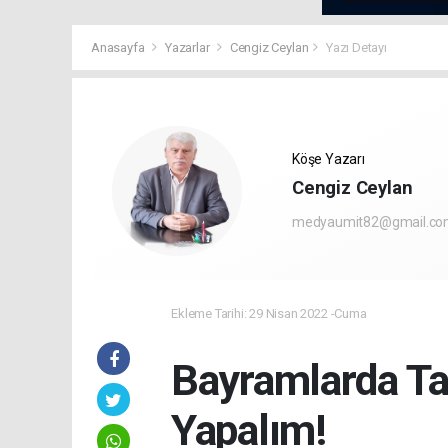
Anasayfa
Yazarlar
Cengiz Ceylan
Yazı Detayı
Köşe Yazarı
Cengiz Ceylan
medyaumit82@gmail.c
Ekleme Tarihi: 29 Nisan 2022 -Cuma
Bayramlarda Tat
Yapalım!