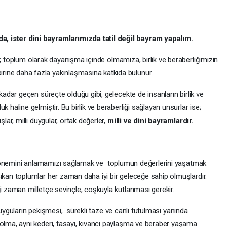
da, ister dini bayramlarımızda tatil değil bayram yapalım.
;
toplum olarak dayanışma içinde olmamıza, birlik ve beraberliğimizin
birine daha fazla yakınlaşmasına katkıda bulunur.
çen süreçte olduğu gibi, gelecekte de insanların birlik ve
k haline gelmiştir. Bu birlik ve beraberliği sağlayan unsurlar ise;
şlar, milli duygular, ortak değerler,
milli ve dini bayramlardır.
önemini anlamamızı sağlamak ve toplumun değerlerini yaşatmak
çıkan toplumlar her zaman daha iyi bir geleceğe sahip olmuşlardır.
iği zaman milletçe sevinçle, coşkuyla kutlanması gerekir.
rın pekişmesi, sürekli taze ve canlı tutulması yanında
s olma, aynı kederi, tasayı, kıvancı paylaşma ve beraber yaşama