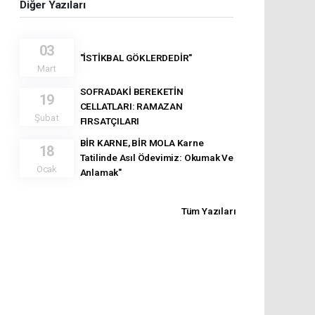
Diğer Yazıları
03
"İSTİKBAL GÖKLERDEDİR"
Mart
SOFRADAKİ BEREKETİN
19
CELLATLARI: RAMAZAN
Şubat
FIRSATÇILARI
BİR KARNE, BİR MOLA Karne
18
Tatilinde Asıl Ödevimiz: Okumak Ve
Ocak
Anlamak"
Tüm Yazıları