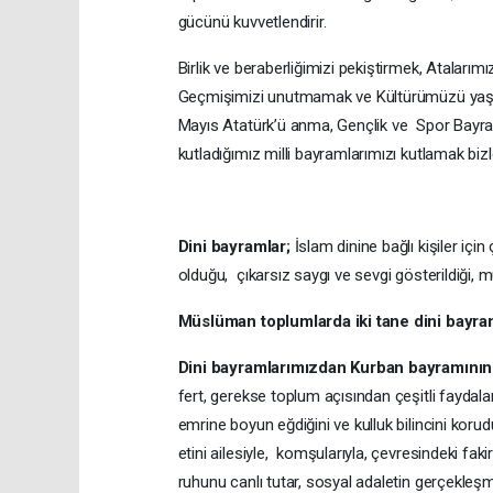
gücünü kuvvetlendirir.
Birlik ve beraberliğimizi pekiştirmek, Atalar
Geçmişimizi unutmamak ve Kültürümüzü yaşa
Mayıs Atatürk’ü anma, Gençlik ve Spor Bayr
kutladığımız milli bayramlarımızı kutlamak bizl
Dini bayramlar;
İslam dinine bağlı kişiler için
olduğu, çıkarsız saygı ve sevgi gösterildiği, mu
Müslüman toplumlarda iki tane dini bayram
Dini bayramlarımızdan Kurban bayramının a
fert, gerekse toplum açısından çeşitli faydalar
emrine boyun eğdiğini ve kulluk bilincini kor
etini ailesiyle, komşularıyla, çevresindeki f
ruhunu canlı tutar, sosyal adaletin gerçekleş