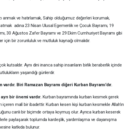
ımızı anmak ve hatırlamak, Sahip olduğumuz değerleri korumak,
tmak adına 23 Nisan Ulusal Egemenlik ve Çocuk Bayramı, 19
amı, 30 Ağustos Zafer Bayramı ve 29 Ekim Cumhuriyet Bayramı gibi
er için bir zorunluluk ve mutluluk kaynağı olmalıdır.
 çok kutsaldır. Aynı dini inanca sahip insanların birlik beraberlik içinde
tlulukların yaşandığı günlerdir.
 vardır. Biri Ramazan Bayramı diğeri Kurban Bayramı’dır.
yrı bir önemi vardır.
Kurban bayramında kurban kesmek gerek
ı içeren malî bir ibadettir. Kurban kesen kişi kurban kesmekle Allah'ın
uduğunu canlı bir biçimde ortaya koymuş olur. Ayrıca kurban keserek
akirlerle paylaşarak toplumda kardeşlik, yardımlaşma ve dayanışma
mesine katkıda bulunur.