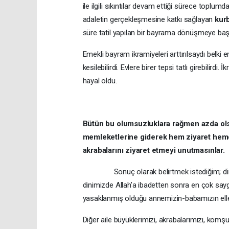
ile ilgili sıkıntılar devam ettiği sürece topl
adaletin gerçekleşmesine katkı sağlayan
kur
süre tatil yapılan bir bayrama dönüşmeye ba
Emekli bayram ikramiyeleri arttırılsaydı belki 
kesilebilirdi. Evlere birer tepsi tatlı girebili
hayal oldu.
Bütün bu olumsuzluklara rağmen azda olsa
memleketlerine giderek hem ziyaret hemde
akrabalarını ziyaret etmeyi unutmasınlar.
Sonuç olarak belirtmek istediğim; dini b
dinimizde Allah’a ibadetten sonra en çok saygı
yasaklanmış olduğu annemizin-babamızın elle
Diğer aile büyüklerimizi, akrabalarımızı, komşu