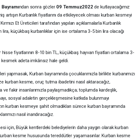
 Bayramı
ndan sonra gözler
0
9 Temmuz2022
de kutlayacağımız
hiş artışın Kurbanlık fiyatlarını da etkileyecek olması kurban kesmeyi
rmızı Et Üreticileri tarafından yapılan açıklamalarla Kurbanlık
n lira, küçükbaş kurbanlıklar için ise ortalama 3-5 bin lira olacağı
 hisse fiyatlarının 8-10 bin TL, küçükbaş hayvan fiyatları ortalama 3-
 kesmek adeta imkânsız hale geldi.
i yapmasak, Kurban bayramında çocuklarımızla birlikte kurbanımızı
ze kurban kesme, oruç tutma ibadetini nasıl aktaracağız,
 ve fakir insanlarımızla paylaşmadıkça; toplumda kardeşlik,
yı, sosyal adaletin gerçekleşmesine katkıda bulunmayı
ızın kurban kesmeye şahit olmadıkları sürece kurban bayramında
arımızı nasıl inandıracağız.
si için, Büyük kentlerdeki belediyelerin daha yaygın olarak kurban
mız kurban kesme hususunda tereddütler yaşamasınlar. Kurban kesme