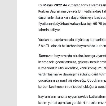
02 Mayıs 2022 de
kutlayacağımız
Ramazan
Kurban Bayramına çevrildi. Et fiyatlarındaki fa
düşünenleri kara kara düşündürmeye başladı. Kı
fiyatlarının büyükbaş kurbanlıklar için 60-70 bi
tahmin ediliyor.
Yapılan bu açıklamalarla büyükbaş kurbanlıklar
5 bin TL olacak bir kurban bayramında kurban
Ramazan bayramında akraba, komşu ziyaretler
kesmesek, çocuklarımıza, gelecek nesillerimi
kurbanımızın etini ailemizle, konu komşumuzla
yardımlaşma ve dayanışma ruhunu canlı tutma
çocuklarımıza nasıl öğreteceğiz. Çocuklarım
kurban kesilmesinin bir ibadet olduğuna çocukl
Bayramların ruhuna uygun şekilde kutlanabilme
kesim yerleri açmaları gerekir ki insanları