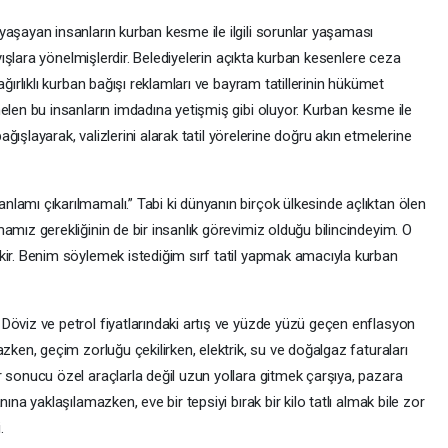
yaşayan insanların kurban kesme ile ilgili sorunlar yaşaması
rayışlara yönelmişlerdir. Belediyelerin açıkta kurban kesenlere ceza
ağırlıklı kurban bağışı reklamları ve bayram tatillerinin hükümet
nelen bu insanların imdadına yetişmiş gibi oluyor. Kurban kesme ile
 bağışlayarak, valizlerini alarak tatil yörelerine doğru akın etmelerine
nlamı çıkarılmamalı.” Tabi ki dünyanın birçok ülkesinde açlıktan ölen
mamız gerekliğinin de bir insanlık görevimiz olduğu bilincindeyim. O
ekir. Benim söylemek istediğim sırf tatil yapmak amacıyla kurban
 Döviz ve petrol fiyatlarındaki artış ve yüzde yüzü geçen enflasyon
zken, geçim zorluğu çekilirken, elektrik, su ve doğalgaz faturaları
r sonucu özel araçlarla değil uzun yollara gitmek çarşıya, pazara
nına yaklaşılamazken, eve bir tepsiyi bırak bir kilo tatlı almak bile zor
.