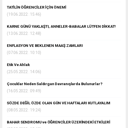
TATİLİN ÖĞRENCİLER İÇİN ÖNEMİ
(19.06.2022 : 15:46)
KARNE GÜNÜ YAKLAŞTI, ANNELER-BABALAR LÜTFEN DİKKAT!
(13.06.2022 : 12:48)
ENFLASYON VE BEKLENEN MAAŞ ZAMLARI
(07.06.2022 : 10:10)
Etik Ve Ahlak
(25.05.2022 : 14:06)
Çocuklar Neden Saldırgan Davranışlarda Bulunurlar?
(16.05.2022 : 09:49)
SÖZDE DEĞİL ÖZDE OLAN GÜN VE HAFTALARI KUTLAYALIM
(08.05.2022 : 19:24)
BAHAR SENDROMU ve ÖĞRENCİLER ÜZERİNDEKİ ETKİLERİ