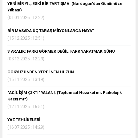
YENİ BİR YIL, ESKİ BİR TARTIŞMA: (Nardugan’dan Günümüze
Yılbaşı)
(01.01.2026 : 12:27)
BİR MASADA ÜÇ TARAF, MİLYONLARCA HAYAT
(15.12.2025 : 12:51)
3 ARALIK: FARKI GÖRMEK DEĞİL, FARK YARATMAK GÜNÜ
(03.12.2025 : 12:23)
GÖKYÜZÜNDEN YERE İNEN HÜZÜN
(15.11.2025 : 13:19)
“ACİL İŞİM ÇIKTI" YALANI; (Toplumsal Nezaket mi, Psikolojik
Kaçış mı?)
(12.11.2025 : 16:51)
YAZ TEHLİKELERİ
(16.07.2025 : 14:29)