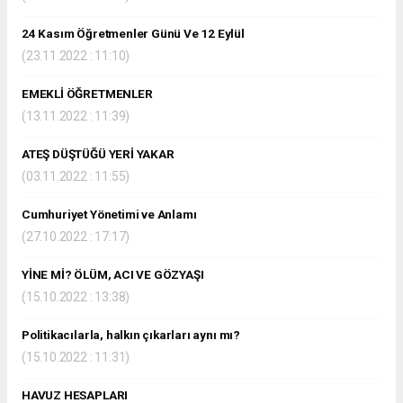
24 Kasım Öğretmenler Günü Ve 12 Eylül
(23.11.2022 : 11:10)
EMEKLİ ÖĞRETMENLER
(13.11.2022 : 11:39)
ATEŞ DÜŞTÜĞÜ YERİ YAKAR
(03.11.2022 : 11:55)
Cumhuriyet Yönetimi ve Anlamı
(27.10.2022 : 17:17)
YİNE Mİ? ÖLÜM, ACI VE GÖZYAŞI
(15.10.2022 : 13:38)
Politikacılarla, halkın çıkarları aynı mı?
(15.10.2022 : 11:31)
HAVUZ HESAPLARI