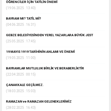
ÖĞRENCİLER İÇİN TATİLİN ÖNEMİ
(19.06.2025 : 13:40)
BAYRAM MI? TATİL Mİ?
(04.06.2025 : 16:31)
GEBZE BELEDİYESİNDEN YEREL YAZARLARA BÜYÜK JEST
(25.05.2025 : 17:45)
19 MAYIS 1919 TARİHİNİN ANLAMI VE ÖNEMİ
(19.05.2025 : 11:00)
BAYRAMLAR MUTLULUK BİRLİK VE BERABERLİKTİR
(22.04.2025 : 00:15)
ÇANAKKALE GEÇİLMEZ.
(18.03.2025 : 15:03)
RAMAZAN ve RAMAZAN GELENEKLERİMİZ
(28.02.2025 : 16:43)