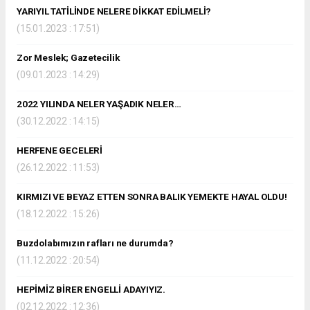
YARIYIL TATİLİNDE NELERE DİKKAT EDİLMELİ?
(15.01.2023 : 17:51)
Zor Meslek; Gazetecilik
(09.01.2023 : 14:29)
2022 YILINDA NELER YAŞADIK NELER…
(30.12.2022 : 14:15)
HERFENE GECELERİ
(26.12.2022 : 11:53)
KIRMIZI VE BEYAZ ETTEN SONRA BALIK YEMEKTE HAYAL OLDU!
(18.12.2022 : 15:26)
Buzdolabımızın rafları ne durumda?
(11.12.2022 : 20:54)
HEPİMİZ BİRER ENGELLİ ADAYIYIZ.
(02.12.2022 : 12:36)