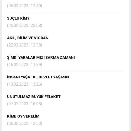
(06.03.2023 : 12:49)
SUÇLU KİM?
(25.02.2023 : 23:08)
AKIL, BİLİM VE VİCDAN
(22.02.2023 : 12:38)
ŞİMDİ YARALARIMIZI SARMA ZAMANI
(16.02.2023 : 11:59)
İNSANI YAŞAT Kİ, DEVLET YAŞASIN.
(13.02.2023 : 13:26)
UNUTULMAZ BÜYÜK FELAKET
(07.02.2023 : 16:08)
KİME OY VERELİM
(06.02.2023 : 12:53)