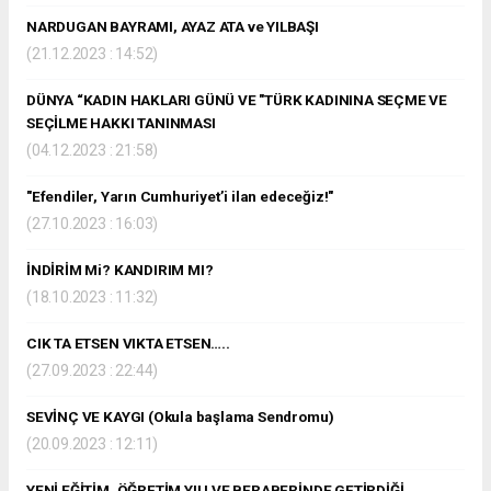
NARDUGAN BAYRAMI, AYAZ ATA ve YILBAŞI
(21.12.2023 : 14:52)
DÜNYA “KADIN HAKLARI GÜNÜ VE "TÜRK KADININA SEÇME VE
SEÇİLME HAKKI TANINMASI
(04.12.2023 : 21:58)
"Efendiler, Yarın Cumhuriyet’i ilan edeceğiz!"
(27.10.2023 : 16:03)
İNDİRİM Mi? KANDIRIM MI?
(18.10.2023 : 11:32)
CIK TA ETSEN VIKTA ETSEN…..
(27.09.2023 : 22:44)
SEVİNÇ VE KAYGI (Okula başlama Sendromu)
(20.09.2023 : 12:11)
YENİ EĞİTİM, ÖĞRETİM YILI VE BERABERİNDE GETİRDİĞİ