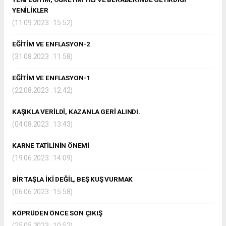
YENİLİKLER
(11.09.2023 : 15:52)
EĞİTİM VE ENFLASYON-2
(31.08.2023 : 11:58)
EĞİTİM VE ENFLASYON-1
(22.08.2023 : 12:42)
KAŞIKLA VERİLDİ, KAZANLA GERİ ALINDI.
(04.08.2023 : 13:43)
KARNE TATİLİNİN ÖNEMİ
(19.06.2023 : 14:09)
BİR TAŞLA İKİ DEĞİL, BEŞ KUŞ VURMAK
(06.06.2023 : 15:58)
KÖPRÜDEN ÖNCE SON ÇIKIŞ
(25.05.2023 : 10:52)