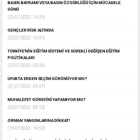
BASIN BAYRAMI VEYA BASIN ÖZGÜRLÜĞÜ İÇİN MÜCADELE
GÜNÜ
(25.07.2022 : 16:20)
GENÇLER RİSK ALTINDA
(23.07.2022 : 16:51)
TÜRKİYE'NİN EĞİTİM SİSTEMİ VE SÜREKLİ DEĞİŞEN EĞİTİM
POLİTİKALARI
(22.07.2022 : 00:36)
UFUKTA ERKEN SEÇİM GÖRÜNÜYOR MU?
(21.07.2022 : 09:31)
MUHALEFET GÖREVİNİ YAPAMIYOR MU?
(20.07.2022 : 09:12)
ORMAN YANGINLARINA DİKKAT!
(19.07.2022 : 14:53)