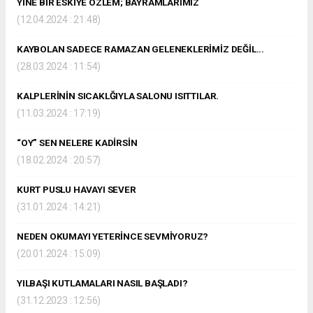
YİNE BİR ESKİYE ÖZLEM; BAYRAMLARIMIZ
(12.04.2024 : 21:48)
KAYBOLAN SADECE RAMAZAN GELENEKLERİMİZ DEĞİL...
(28.03.2024 : 11:54)
KALPLERİNİN SICAKLĞIYLA SALONU ISITTILAR.
(11.03.2024 : 17:19)
“OY” SEN NELERE KADİRSİN
(18.02.2024 : 20:57)
KURT PUSLU HAVAYI SEVER
(31.01.2024 : 14:21)
NEDEN OKUMAYI YETERİNCE SEVMİYORUZ?
(20.01.2024 : 15:09)
YILBAŞI KUTLAMALARI NASIL BAŞLADI?
(31.12.2023 : 12:56)