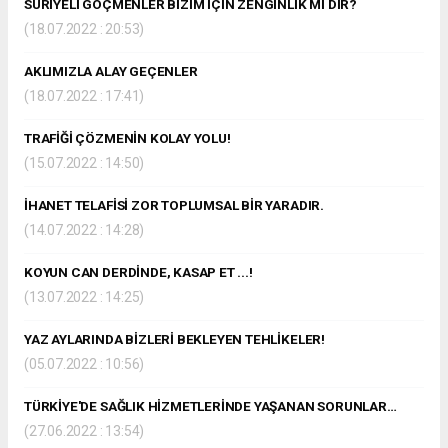
SURİYELİ GÖÇMENLER BİZİM İÇİN ZENGİNLİK Mİ DİR?
(18.07.2022 : 20:53)
AKLIMIZLA ALAY GEÇENLER
(18.07.2022 : 17:41)
TRAFİĞİ ÇÖZMENİN KOLAY YOLU!
(15.07.2022 : 14:50)
İHANET TELAFİSİ ZOR TOPLUMSAL BİR YARADIR.
(14.07.2022 : 14:28)
KOYUN CAN DERDİNDE, KASAP ET ...!
(13.07.2022 : 14:25)
YAZ AYLARINDA BİZLERİ BEKLEYEN TEHLİKELER!
(05.07.2022 : 10:56)
TÜRKİYE'DE SAĞLIK HİZMETLERİNDE YAŞANAN SORUNLAR…
(27.06.2022 : 13:54)