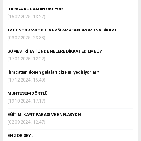
DARICA KOCAMAN OKUYOR
(16.02.2025 : 13:27)
TATİL SONRASI OKULA BAŞLAMA SENDROMUNA DİKKAT!
(03.02.2025 : 23:38)
SÖMESTRİ TATİLİNDE NELERE DİKKAT EDİLMELİ?
(17.01.2025 : 12:22)
İhracattan dönen gıdaları bize mi yediriyorlar?
(17.12.2024 : 15:49)
MUHTESEM DÖRTLÜ
(19.10.2024 : 17:17)
EĞİTİM, KAYIT PARASI VE ENFLASYON
(02.09.2024 : 12:47)
EN ZOR ŞEY..