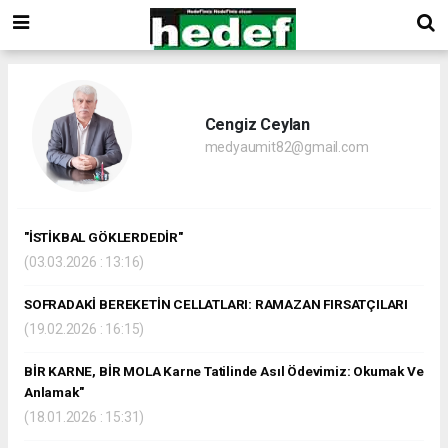
Cengiz Ceylan
medyaumit82@gmail.com
"İSTİKBAL GÖKLERDEDİR"
(03.03.2026 : 13:16)
SOFRADAKİ BEREKETİN CELLATLARI: RAMAZAN FIRSATÇILARI
(19.02.2026 : 16:15)
BİR KARNE, BİR MOLA Karne Tatilinde Asıl Ödevimiz: Okumak Ve
Anlamak"
(18.01.2026 : 15:31)