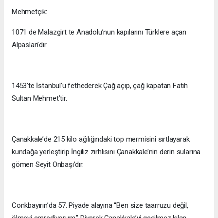
Mehmetçik:
1071 de Malazgirt te Anadolu’nun kapılarını Türklere açan
Alpaslan’dır.
1453’te İstanbul’u fethederek Çağ açıp, çağ kapatan Fatih
Sultan Mehmet’tir.
Çanakkale’de 215 kilo ağılığındaki top mermisini sırtlayarak
kundağa yerleştirip İngiliz zırhlısını Çanakkale’nin derin sularına
gömen Seyit Onbaşı’dır.
Conkbayırın’da 57. Piyade alayına “Ben size taarruzu değil,
ölmeyi emrediyorum.” Diyerek Çanakkale’yi geçilmez kılan