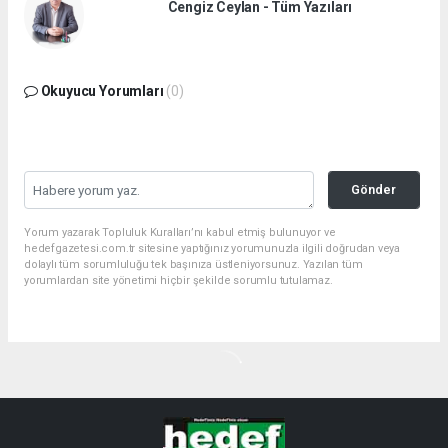
Cengiz Ceylan - Tüm Yazıları
Okuyucu Yorumları
(0)
Gönder
Yorum yazarak Topluluk Kuralları’nı kabul etmiş bulunuyor ve
hedefgazetesi.com.tr sitesine yaptığınız yorumunuzla ilgili doğrudan veya
dolaylı tüm sorumluluğu tek başınıza üstleniyorsunuz. Yazılan tüm
yorumlardan site yönetimi hiçbir şekilde sorumlu tutulamaz.