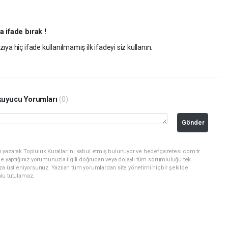
a ifade bırak !
ıya hiç ifade kullanılmamış ilk ifadeyi siz kullanın.
uyucu Yorumları
(0)
Gönder
yazarak Topluluk Kuralları’nı kabul etmiş bulunuyor ve hedefgazetesi.com.tr
ne yaptığınız yorumunuzla ilgili doğrudan veya dolaylı tüm sorumluluğu tek
za üstleniyorsunuz. Yazılan tüm yorumlardan site yönetimi hiçbir şekilde
lu tutulamaz.