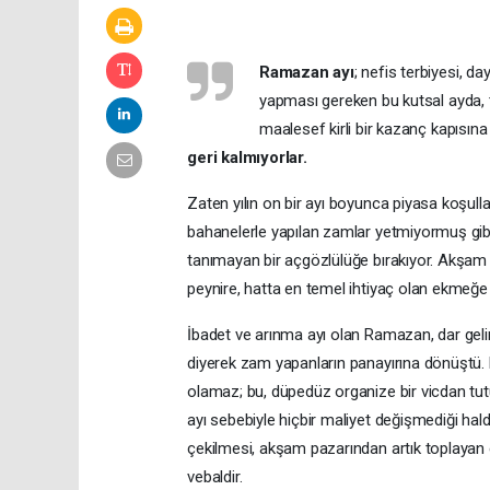
Ramazan ayı
; nefis terbiyesi, 
yapması gereken bu kutsal ayda, t
maalesef kirli bir kazanç kapısın
geri kalmıyorlar.
Zaten yılın on bir ayı boyunca piyasa koşulları
bahanelerle yapılan zamlar yetmiyormuş gibi
tanımayan bir açgözlülüğe bırakıyor. Akşam e
peynire, hatta en temel ihtiyaç olan ekmeğe 
İbadet ve arınma ayı olan Ramazan, dar geli
diyerek zam yapanların panayırına dönüştü. M
olamaz; bu, düpedüz organize bir vicdan tut
ayı sebebiyle hiçbir maliyet değişmediği hal
çekilmesi, akşam pazarından artık toplayan e
vebaldir.