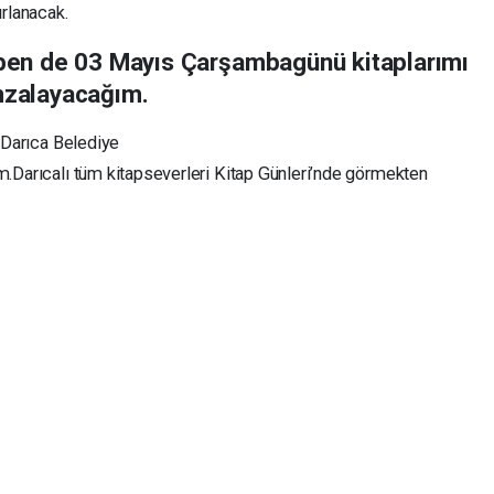
rlanacak.
ben
de 0
3
Mayıs
Çarşamba
günü
kitaplarımı
imzalayacağım
.
e
Darıca
Belediye
m.
Darıcalı
tüm
kitapseverleri
Kitap
Günleri
’n
de
görmekten