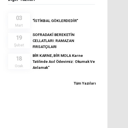
03
"İSTİKBAL GÖKLERDEDİR"
Mart
SOFRADAKİ BEREKETİN
19
CELLATLARI: RAMAZAN
Şubat
FIRSATÇILARI
BİR KARNE, BİR MOLA Karne
18
Tatilinde Asıl Ödevimiz: Okumak Ve
Ocak
Anlamak"
Tüm Yazıları