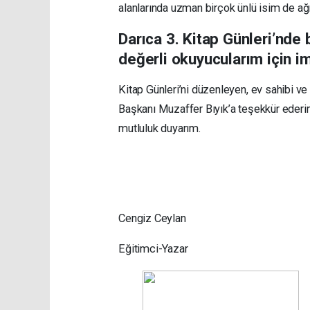
ala
n
larında uzman birçok ünlü isim
de
ağı
Darıca
3.
Kitap
Günleri’nde
değerli okuyucularım için 
Kitap
Günleri
’n
i
düzenleyen, ev sahibi v
Başkanı
Muzaffer
Bıyık’a
teşekkür
ed
e
ri
mutluluk duyarım.
Cengiz Ceylan
Eğitimci-Yazar