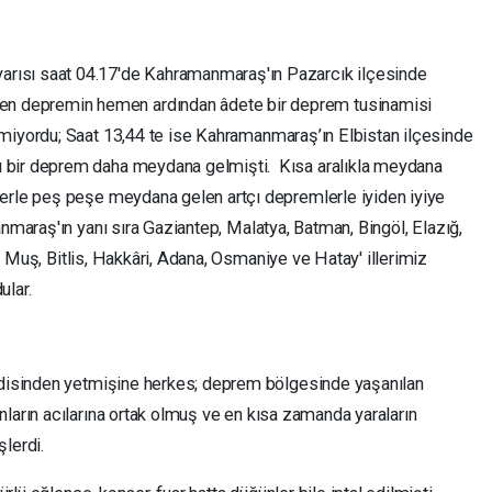
arısı saat 04.17'de Kahramanmaraş'ın Pazarcık ilçesinde
en
depremin hemen ardından âdete bir de
p
rem tusinamisi
miyordu;
Saat 13,44
te
ise Kahramanmaraş’ın Elbistan ilçesinde
ı bir deprem daha meydana gelmişti.
Kısa aralıkla meydana
lerle peş peşe meydana gelen artçı depremlerle iyiden iyiye
anmaraş'ın yanı sıra Gazia
n
tep, Malatya, Batman, Bingöl, Elazığ,
an, Muş, Bitlis, Hakkâri, Adana, Osmaniye ve Hatay' illerimiz
ular.
 Yedisinden yetmişine herkes; deprem bölgesinde yaşanılan
ların a
c
ılarına ortak olmuş ve en kısa zamanda yaraların
lerdi.