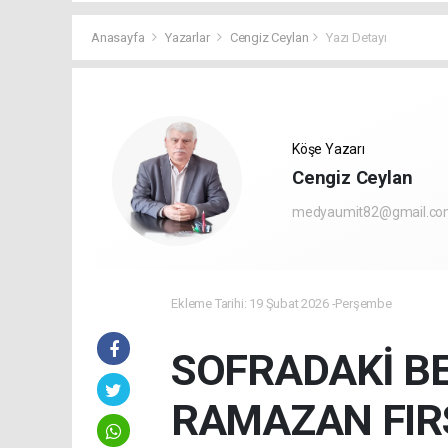
Anasayfa
Yazarlar
Cengiz Ceylan
Yazı Detayı
Köşe Yazarı
Cengiz Ceylan
medyaumit82@gmail.c
Ekleme Tarihi: 19 Şubat 2026 -Perşembe
SOFRADAKİ BE
RAMAZAN FIR