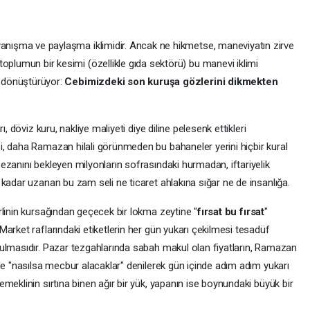
dayanışma ve paylaşma iklimidir. Ancak ne hikmetse, maneviyatın zirve
oplumun bir kesimi (özellikle gıda sektörü) bu manevi iklimi
a dönüştürüyor:
Cebimizdeki son kuruşa gözlerini dikmekten
, döviz kuru, nakliye maliyeti diye diline pelesenk ettikleri
, daha Ramazan hilali görünmeden bu bahaneler yerini hiçbir kural
zanını bekleyen milyonların sofrasındaki hurmadan, iftariyelik
kadar uzanan bu zam seli ne ticaret ahlakına sığar ne de insanlığa.
rlinin kursağından geçecek bir lokma zeytine "
fırsat bu fırsat
"
arket raflarındaki etiketlerin her gün yukarı çekilmesi tesadüf
ulmasıdır. Pazar tezgahlarında sabah makul olan fiyatların, Ramazan
de "nasılsa mecbur alacaklar" denilerek gün içinde adım adım yukarı
meklinin sırtına binen ağır bir yük, yapanın ise boynundaki büyük bir