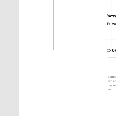
Yazıy
Bu yaz
Ok
Yorum 
sitesi
başını
sorum