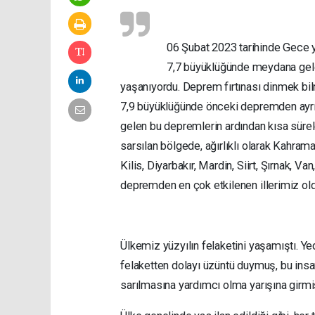
06 Şubat
2023 tarihinde
Gece y
7,
7
büyüklüğünde meydana gel
yaşanıyordu. Deprem fırtınası dinmek bi
l
7,9 büyüklüğünde önceki depremden ayr
gelen bu depremlerin ardından kısa süre
sarsılan bö
l
gede, ağırlıklı olarak Kahram
Kilis, Diyarbakır, Mardin, Siirt, Şırnak, V
depremden en çok etkilenen illerimiz old
Ülkemiz
yüz
yılın felaketini yaşamıştı.
felaketten dolayı üzüntü duymuş, bu insan
sarılmasına ya
r
dımcı olma yarışına girmiş