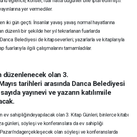
türlü eğlence, konser, fuar hatta düğünler bile iptal edilmişti.
yınlarına yer vermediler.
en iki gün geçti. İnsanlar
yavaş
yavaş
normal
hayatlarına
n düzenli bir şekilde her yıl t
ekrarlanan
fuarlarda
Darıca Belediye
s
i de kitapseverleri; yazarlarla ve kitaplarıyla
p fuarlarıyla ilgili çalışmalarını tamamladılar.
an düzenlenecek olan
3.
Mayıs tari
h
leri arasında
Darıca Belediyesi
 sayıda
yayınevi ve yazarın katılımı
ile
acak
.
ın
ev
sahipliğinde
yapılacak olan
3.
Kitap
Günleri;
binle
r
ce kitabı
za günleri, söyleşi ve konferanslara da ev sahipliği
Pazarı
’nda
gerçekleşecek olan söyleşi ve konferanslarda