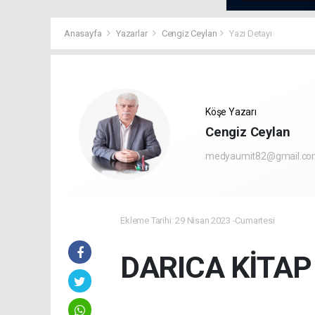
Anasayfa
Yazarlar
Cengiz Ceylan
Yazı Detayı
Köşe Yazarı
Cengiz Ceylan
medyaumit82@gmail.c
Ekleme Tarihi: 29 Nisan 2023 -Cumartesi
DARICA KİTAP