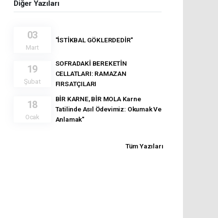
Diğer Yazıları
03
"İSTİKBAL GÖKLERDEDİR"
Mart
SOFRADAKİ BEREKETİN
19
CELLATLARI: RAMAZAN
Şubat
FIRSATÇILARI
BİR KARNE, BİR MOLA Karne
18
Tatilinde Asıl Ödevimiz: Okumak Ve
Ocak
Anlamak"
Tüm Yazıları