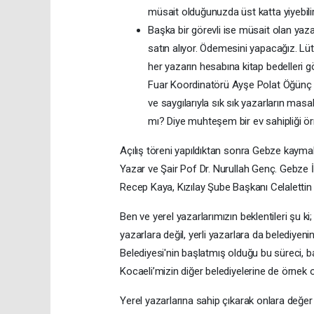
müsait olduğunuzda üst katta yiyebilirsi
Başka bir görevli ise müsait olan yazar
satın alıyor. Ödemesini yapacağız. Lüt
her yazarın hesabına kitap bedelleri gö
Fuar Koordinatörü Ayşe Polat Öğünç Ha
ve saygılarıyla sık sık yazarların masal
mı? Diye muhteşem bir ev sahipliği ör
Açılış töreni yapıldıktan sonra Gebze kaym
Yazar ve Şair Pof Dr. Nurullah Genç. Gebze 
Recep Kaya, Kızılay Şube Başkanı Celalettin K
Ben ve yerel yazarlarımızın beklentileri şu ki
yazarlara değil, yerli yazarlara da belediye
Belediyesi'nin başlatmış olduğu bu süreci, 
Kocaeli’mizin diğer belediyelerine de örnek o
Yerel yazarlarına sahip çıkarak onlara değe