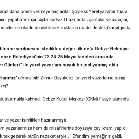
 biraz daha önem vermeye başladılar. Şöyle ki; Yerel yazarlar fuara
ı yapabilmek için dijital kartvizit hazırladılar, çantalar ve ayraçlar,
eseler de olurdu denilebilecek miktarda maddi destek (karşılığında
ilerine verilmesini istedikleri değeri ilk defa Gebze Belediye
ebze Belediyesi'nin 23.24.25 Mayıs tarihleri arasında
m Günleri'' ile yerel yazarlara büyük bir jest yapmış oldu.
rlarımız'
olması bile Zinnur Büyükgöz ’ün yerel yazarlarına sahip
l mi?
 buluşturmakla kalmadı. Gebze Kültür Merkezi (GKM) Fuaye alanında
ve yazar isimlikleri hazırlanmıştı.
 yazarlarımıza hem de misafirlerine doyasıya çay ikramı yapıldı.
ek tek gezerek bütün nezaketleriyle , '' Efendim, yemeğiniz geldi,