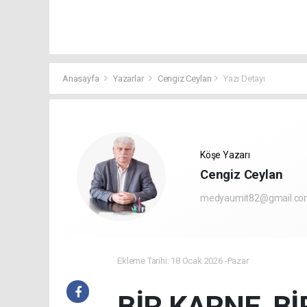
Anasayfa
Yazarlar
Cengiz Ceylan
Yazı Detayı
Köşe Yazarı
Cengiz Ceylan
medyaumit82@gmail.c
Ekleme Tarihi: 18 Ocak 2026 -Pazar
BİR KARNE, Bİ