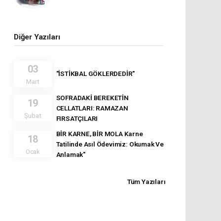
Diğer Yazıları
03
"İSTİKBAL GÖKLERDEDİR"
Mart
SOFRADAKİ BEREKETİN
19
CELLATLARI: RAMAZAN
Şubat
FIRSATÇILARI
BİR KARNE, BİR MOLA Karne
18
Tatilinde Asıl Ödevimiz: Okumak Ve
Ocak
Anlamak"
Tüm Yazıları