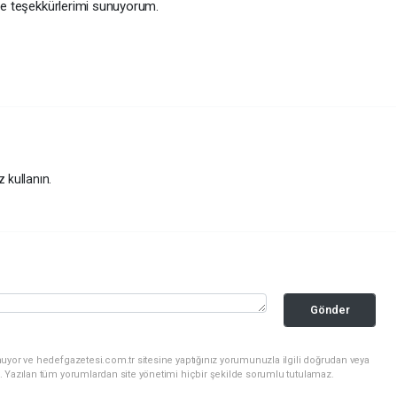
 ve teşekkürlerimi sunuyorum.
z kullanın.
Gönder
uyor ve hedefgazetesi.com.tr sitesine yaptığınız yorumunuzla ilgili doğrudan veya
. Yazılan tüm yorumlardan site yönetimi hiçbir şekilde sorumlu tutulamaz.