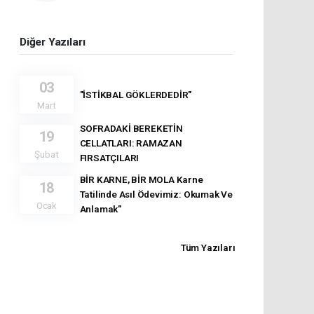
Diğer Yazıları
03
"İSTİKBAL GÖKLERDEDİR"
Mart
SOFRADAKİ BEREKETİN
19
CELLATLARI: RAMAZAN
Şubat
FIRSATÇILARI
BİR KARNE, BİR MOLA Karne
18
Tatilinde Asıl Ödevimiz: Okumak Ve
Ocak
Anlamak"
Tüm Yazıları