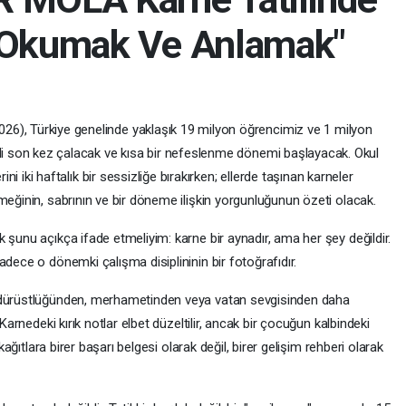
: Okumak Ve Anlamak"
6), Türkiye genelinde yaklaşık 19 milyon öğrencimiz ve 1 milyon
ili son kez çalacak ve kısa bir nefeslenme dönemi başlayacak. Okul
rini iki haftalık bir sessizliğe bırakırken; ellerde taşınan karneler
meğinin, sabrının ve bir döneme ilişkin yorgunluğunun özeti olacak.
 şunu açıkça ifade etmeliyim: karne bir aynadır, ama her şey değildir.
adece o dönemki çalışma disiplininin bir fotoğrafıdır.
n dürüstlüğünden, merhametinden veya vatan sevgisinden daha
 Karnedeki kırık notlar elbet düzeltilir, ancak bir çocuğun kalbindeki
 kağıtlara birer başarı belgesi olarak değil, birer gelişim rehberi olarak