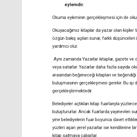
eylemdir.
Okuma eyleminin gerçekleşmesi için de oku
Okuyacağımız kitaplar da yazar olan kişiler ta
özgün bakış açıları sunar, farklı düşünceler
yardımcı olur.
Aynı zamanda Yazarlar kitaplar, gazete ve der
veya satarlar. Yazarlar daha fazla sayıda ok
arasından beğeneceği kitapları ve beğendiği y
buluşmasının gerçekleşmesi gerekir. Bu işi de ü
gerçekleştirmektedir.
Belediyeler açtıkları kitap fuarlarıyla yüzlerc
buluştururlar. Ancak fuarlarda yayınevleri su
yine belediyelerin fuar boyunca davet ettikle
yüzleri aşan yerel yazarlar ise kendilerine bi
kitap satmaya çalışırlar.