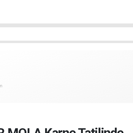
om
R MOLA Karne Tatilinde