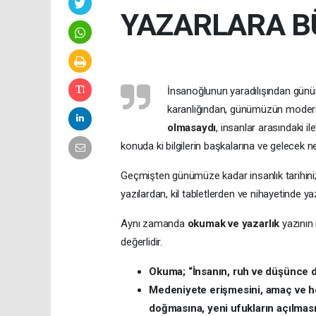
YAZARLARA B
İnsanoğlunun yaradılışından günü
karanlığından, günümüzün modern y
olmasaydı
, insanlar arasındaki il
konuda ki bilgilerin başkalarına ve gelecek 
Geçmişten günümüze kadar insanlık tarihini;
yazılardan, kil tabletlerden ve nihayetinde y
Aynı zamanda
okumak ve yazarlık
yazının 
değerlidir.
Okuma; “İnsanın, ruh ve düşünce dü
Medeniyete erişmesini, amaç ve he
doğmasına, yeni ufukların açılmas