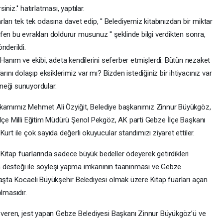
niz.'' hatırlatması, yaptılar.
ları tek tek odasına davet edip, '' Belediyemiz kitabınızdan bir miktar
fen bu evrakları doldurur musunuz '' şeklinde bilgi verdikten sonra,
nderildi.
nım ve ekibi, adeta kendilerini seferber etmişlerdi. Bütün nezaket
arını dolaşıp eksiklerimiz var mı? Bizden istediğiniz bir ihtiyacınız var
neği sunuyordular.
akamımız Mehmet Ali Özyiğit, Belediye başkanımız Zinnur Büyükgöz,
İlçe Milli Eğitim Müdürü Şenol Pekgöz, AK parti Gebze İlçe Başkanı
urt ile çok sayıda değerli okuyucular standımızı ziyaret ettiler.
; Kitap fuarlarında sadece büyük bedeller ödeyerek getirdikleri
nin desteği ile söyleşi yapma imkanının taanınması ve Gebze
başta Kocaeli Büyükşehir Belediyesi olmak üzere Kitap fuarları açan
lmasıdır.
r veren, jest yapan Gebze Belediyesi Başkanı Zinnur Büyükgöz’ü ve