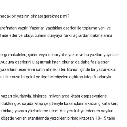
nacak bir yazının olması gerekmez mi?
rafından yazılır. Yazarlar, yazdıkları eserleri ile topluma yeni ve
i ifade eder ve okuyucuların dünyaya farklı açılardan bakmalarına
gi makaleleri, şiirler veya senaryolar yazar ve bu yazıları yayınlatır
uyucuya eserlerini ulaştırmak ister, okurlar da daha fazla eser
azarların eserlerini satın almak ister. Bunun içinde bir yazar-okur
lkemizin birçok il ve ilçe belediyeleri açtıkları kitap fuarlarıyla
e yazarı okurlarıyla, binlerce, milyonlarca kitabı kitapseverlerle
ndukları çok sayıda kitap çeşitleriyle kazançlarına kazanç katarken,
ri birkaç yazara yüzbinlerce ücret ödeyerek ihya ederken sayıları
r köşede verilen stantlarında yazdıkları birkaç kitaptan, 10-15 tane