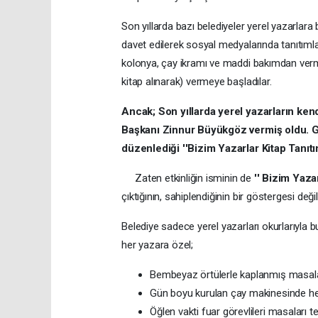
Son yıllarda bazı belediyeler yerel yazarlara
davet edilerek sosyal medyalarında tanıtımların
kolonya, çay ikramı ve maddi bakımdan verm
kitap alınarak) vermeye başladılar.
Ancak; Son yıllarda yerel yazarların kend
Başkanı Zinnur Büyükgöz vermiş oldu.
G
düzenlediği ''Bizim Yazarlar Kitap Tanıtı
Zaten etkinliğin isminin de
'' Bizim Yaza
çıktığının, sahiplendiğinin bir göstergesi deği
Belediye sadece yerel yazarları okurlarıyla
her yazara özel;
Bembeyaz örtülerle kaplanmış masalar 
Gün boyu kurulan çay makinesinde hem
Öğlen vakti fuar görevlileri masaları t