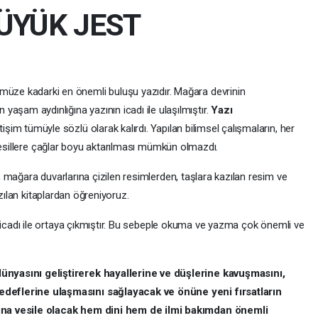
ÜYÜK JEST
müze kadarki en önemli buluşu yazıdır. Mağara devrinin
aşam aydınlığına yazının icadı ile ulaşılmıştır.
Yazı
etişim tümüyle sözlü olarak kalırdı. Yapılan bilimsel çalışmaların, her
nesillere çağlar boyu aktarılması mümkün olmazdı.
 mağara duvarlarına çizilen resimlerden, taşlara kazılan resim ve
azılan kitaplardan öğreniyoruz.
icadı ile ortaya çıkmıştır. Bu sebeple okuma ve yazma çok önemli ve
nyasını geliştirerek hayallerine ve düşlerine kavuşmasını,
deflerine ulaşmasını sağlayacak ve önüne yeni fırsatların
ına vesile olacak hem dini hem de ilmi bakımdan önemli