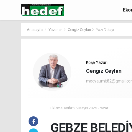
Eko
Anasayfa
Yazarlar
Cengiz Ceylan
Yazı Detayı
Köşe Yazarı
Cengiz Ceylan
medyaumit82@gmail.c
Ekleme Tarihi: 25 Mayıs 2025 -Pazar
GEBZE BELEDİ