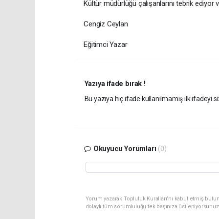
Kültür müdürlüğü çalışanlarını tebrik ediyor
Cengiz Ceylan
Eğitimci Yazar
Yazıya ifade bırak !
Bu yazıya hiç ifade kullanılmamış ilk ifadeyi si
Okuyucu Yorumları
(0)
Yorum yazarak Topluluk Kuralları’nı kabul etmiş bulun
dolaylı tüm sorumluluğu tek başınıza üstleniyorsunuz