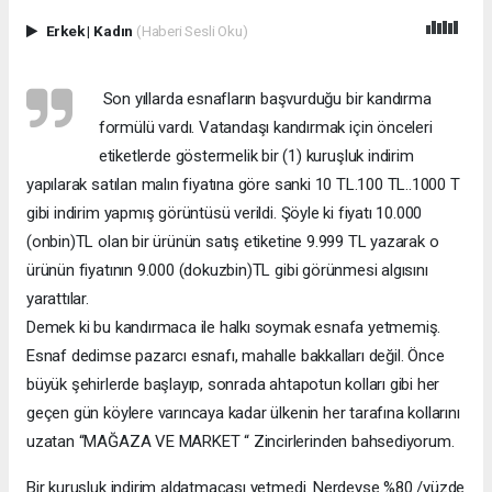
Erkek
|
Kadın
(Haberi Sesli Oku)
Son yıllarda esnafların başvurduğu bir kandırma
formülü vardı. Vatandaşı kandırmak için önceleri
etiketlerde göstermelik bir (1) kuruşluk indirim
yapılarak satılan malın fiyatına göre sanki 10 TL.100 TL..1000 T
gibi indirim yapmış görüntüsü verildi. Şöyle ki fiyatı 10.000
(onbin)TL olan bir ürünün satış etiketine 9.999 TL yazarak o
ürünün fiyatının 9.000 (dokuzbin)TL gibi görünmesi algısını
yarattılar.
Demek ki bu kandırmaca ile halkı soymak esnafa yetmemiş.
Esnaf dedimse pazarcı esnafı, mahalle bakkalları değil. Önce
büyük şehirlerde başlayıp, sonrada ahtapotun kolları gibi her
geçen gün köylere varıncaya kadar ülkenin her tarafına kollarını
uzatan “MAĞAZA VE MARKET “ Zincirlerinden bahsediyorum.
Bir kuruşluk indirim aldatmacası yetmedi. Nerdeyse %80 /yüzde