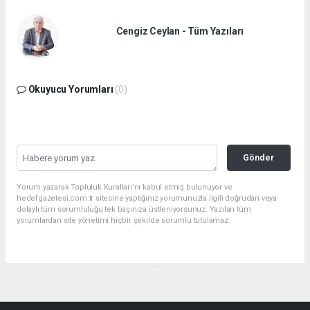
Cengiz Ceylan - Tüm Yazıları
Okuyucu Yorumları
(0)
Gönder
Yorum yazarak Topluluk Kuralları’nı kabul etmiş bulunuyor ve
hedefgazetesi.com.tr sitesine yaptığınız yorumunuzla ilgili doğrudan veya
dolaylı tüm sorumluluğu tek başınıza üstleniyorsunuz. Yazılan tüm
yorumlardan site yönetimi hiçbir şekilde sorumlu tutulamaz.