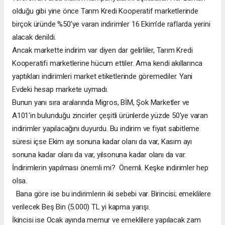
olduğu gibi yine önce Tarım Kredi Kooperatif marketlerinde
birçok üründe %50’ye varan indirimler 16 Ekim’de raflarda yerini
alacak denildi.
Ancak markette indirim var diyen dar gelirliler, Tarım Kredi
Kooperatifi marketlerine hücum ettiler. Ama kendi akıllarınca
yaptıkları indirimleri market etiketlerinde göremediler. Yani
Evdeki hesap markete uymadı.
Bunun yanı sıra aralarında Migros, BİM, Şok Marketler ve
A101'in bulunduğu zincirler çeşitli ürünlerde yüzde 50'ye varan
indirimler yapılacağını duyurdu. Bu indirim ve fiyat sabitleme
süresi içse Ekim ayı sonuna kadar olanı da var, Kasım ayı
sonuna kadar olanı da var, yılsonuna kadar olanı da var.
İndirimlerin yapılması önemli mi? Önemli. Keşke indirimler hep
olsa.
Bana göre ise bu indirimlerin iki sebebi var. Birincisi; emeklilere
verilecek Beş Bin (5.000) TL yi kapma yarışı.
İkincisi ise Ocak ayında memur ve emeklilere yapılacak zam