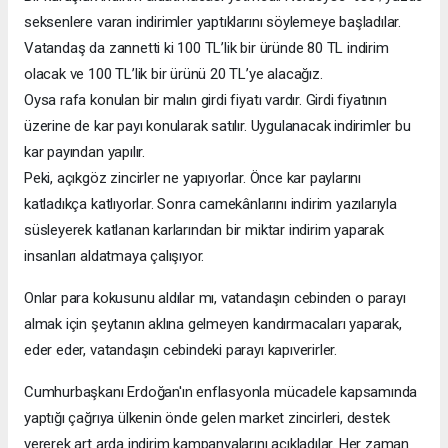
seksenlere varan indirimler yaptıklarını söylemeye başladılar.
Vatandaş da zannetti ki 100 TL’lik bir üründe 80 TL indirim
olacak ve 100 TL’lik bir ürünü 20 TL’ye alacağız.
Oysa rafa konulan bir malın girdi fiyatı vardır. Girdi fiyatının
üzerine de kar payı konularak satılır. Uygulanacak indirimler bu
kar payından yapılır.
Peki, açıkgöz zincirler ne yapıyorlar. Önce kar paylarını
katladıkça katlıyorlar. Sonra camekânlarını indirim yazılarıyla
süsleyerek katlanan karlarından bir miktar indirim yaparak
insanları aldatmaya çalışıyor.
Onlar para kokusunu aldılar mı, vatandaşın cebinden o parayı
almak için şeytanın aklına gelmeyen kandırmacaları yaparak,
eder eder, vatandaşın cebindeki parayı kapıverirler.
Cumhurbaşkanı Erdoğan'ın enflasyonla mücadele kapsamında
yaptığı çağrıya ülkenin önde gelen market zincirleri, destek
vererek art arda indirim kampanyalarını açıkladılar. Her zaman