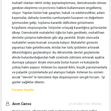
muhalif olanları tehtit etdip şeytanlaştırması, demokraside olması
gereken eleştirme ve protosto hakkını kullanmasını engellemiş
oluyor. Yapılan bütün hak gaspları, hukuk ve adeletsizlikler, adam
kayırmalar, dahada önemlisi cumhuriyetin kazanım ve değerlerini
görmezden gelip, toplumu karanlık delhizlere götürmenin
koşullarını oluşturuyorlar. İstiyorlar ortaçağ karanlığına götürsünler
ülkeyi. Demokratik muhalefeti öğle bir hale gerdilerki, muhalifsen
devletle çatışma halindesin gibi algı yaratıldı. Böyle oluncada
muhalefet sesini kısmak zorunda kalıyor. Muhalefet görevini
yapamaz hale getirilincede, iktidar her türlü şiddetini artırarak
dikatörlüğünü güçlendiriyor. Bu diktatörlük devlet güçlerinide
elinde bulundurduğundan halk üzerinde zülmünü artırarak ayakta
durmaya çalışıyor. Böyle oluncada bütün kurum ve kuluşlarda
çöküş halini yaşıyor. Kirlenen bu siyasal iklim, küçük pansumanlarla
ve palyetik çözümlerlede yol alamıyor haliyle. Kirlenen bu sistem
ancak "devrim" le temizlenir diye düşünüyorum sevgili hocam.. İyi
günler sağlıklar dilerim...
Yorumu Yanıtla
Asım Cansu
(21.07.2022 11:53 - #72262)