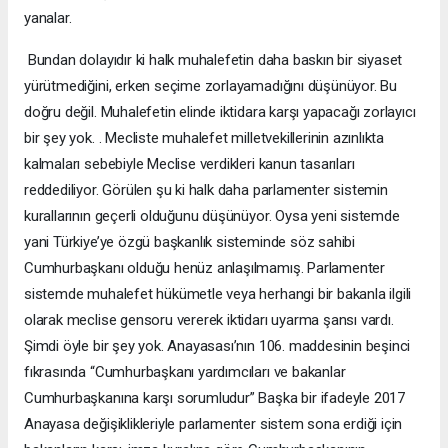
yanalar.
Bundan dolayıdır ki halk muhalefetin daha baskın bir siyaset
yürütmediğini, erken seçime zorlayamadığını düşünüyor. Bu
doğru değil. Muhalefetin elinde iktidara karşı yapacağı zorlayıcı
bir şey yok. . Mecliste muhalefet milletvekillerinin azınlıkta
kalmaları sebebiyle Meclise verdikleri kanun tasarıları
reddediliyor. Görülen şu ki halk daha parlamenter sistemin
kurallarının geçerli olduğunu düşünüyor. Oysa yeni sistemde
yani Türkiye’ye özgü başkanlık sisteminde söz sahibi
Cumhurbaşkanı olduğu henüz anlaşılmamış. Parlamenter
sistemde muhalefet hükümetle veya herhangi bir bakanla ilgili
olarak meclise gensoru vererek iktidarı uyarma şansı vardı.
Şimdi öyle bir şey yok. Anayasası’nın 106. maddesinin beşinci
fıkrasında “Cumhurbaşkanı yardımcıları ve bakanlar
Cumhurbaşkanına karşı sorumludur” Başka bir ifadeyle 2017
Anayasa değişiklikleriyle parlamenter sistem sona erdiği için