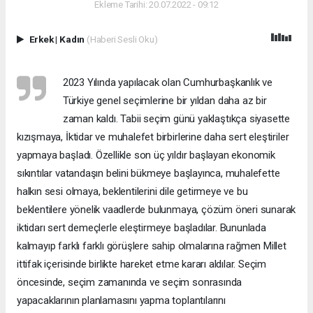
Ekleme Tarihi: 20.07.2022 - 09:12
Erkek
|
Kadın
(Haberi Sesli Oku)
2023 Yılında yapılacak olan Cumhurbaşkanlık ve
Türkiye genel seçimlerine bir yıldan daha az bir
zaman kaldı. Tabii seçim günü yaklaştıkça siyasette
kızışmaya, İktidar ve muhalefet birbirlerine daha sert eleştiriler
yapmaya başladı. Özellikle son üç yıldır başlayan ekonomik
sıkıntılar vatandaşın belini bükmeye başlayınca, muhalefette
halkın sesi olmaya, beklentilerini dile getirmeye ve bu
beklentilere yönelik vaadlerde bulunmaya, çözüm öneri sunarak
iktidarı sert demeçlerle eleştirmeye başladılar. Bununlada
kalmayıp farklı farklı görüşlere sahip olmalarına rağmen Millet
ittifak içerisinde birlikte hareket etme kararı aldılar. Seçim
öncesinde, seçim zamanında ve seçim sonrasında
yapacaklarının planlamasını yapma toplantılarını