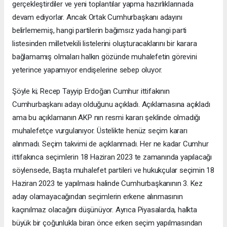
gerçekleştirdiler ve yeni toplantılar yapma hazırlıklarınada
devam ediyorlar. Ancak Ortak Cumhurbaşkanı adayını
belirlememiş, hangi partilerin bağımsız yada hangi parti
listesinden milletvekili listelerini oluşturacaklarını bir karara
bağlamamış olmaları halkın gözünde muhalefetin görevini
yeterince yapamıyor endişelerine sebep oluyor.
Şöyle ki; Recep Tayyip Erdoğan Cumhur ittifakının
Cumhurbaşkanı adayı olduğunu açıkladı. Açıklamasına açıkladı
ama bu açıklamanın AKP nın resmi kararı şeklinde olmadığı
muhalefetçe vurgulanıyor. Üstelikte henüz seçim kararı
alınmadı. Seçim takvimi de açıklanmadı. Her ne kadar Cumhur
ittifakınca seçimlerin 18 Haziran 2023 te zamanında yapılacağı
söylensede, Başta muhalefet partileri ve hukukçular seçimin 18
Haziran 2023 te yapılması halinde Cumhurbaşkanının 3. Kez
aday olamayacağından seçimlerin erkene alınmasının
kaçınılmaz olacağını düşünüyor. Ayrıca Piyasalarda, halkta
büyük bir çoğunlukla biran önce erken seçim yapılmasından