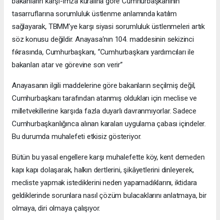
bakanların karşı-imza kuralına göre Cumhurbaşkanının
tasarruflarına sorumluluk üstlenme anlamında katılım
sağlayarak, TBMM’ye karşı siyasi sorumluluk üstlenmeleri artık
söz konusu değildir. Anayasa’nın 104. maddesinin sekizinci
fıkrasında, Cumhurbaşkanı, “Cumhurbaşkanı yardımcıları ile
bakanları atar ve görevine son verir”
Anayasanın ilgili maddelerine göre bakanların seçilmiş değil,
Cumhurbaşkanı tarafından atanmış oldukları için meclise ve
milletvekillerine karşıda fazla duyarlı davranmıyorlar. Sadece
Cumhurbaşkanlığınca alınan karaları uygulama çabası içindeler.
Bu durumda muhalefeti etkisiz gösteriyor.
Bütün bu yasal engellere karşı muhalefette köy, kent demeden
kapı kapı dolaşarak, halkın dertlerini, şikâyetlerini dinleyerek,
mecliste yapmak istediklerini neden yapamadıklarını, iktidara
geldiklerinde sorunlara nasıl çözüm bulacaklarını anlatmaya, bir
olmaya, diri olmaya çalışıyor.