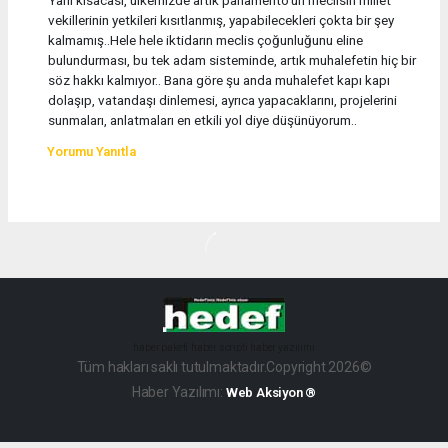
Yani kısacası, ülkemizde artık parlamento'un meclisin millet
vekillerinin yetkileri kısıtlanmış, yapabilecekleri çokta bir şey
kalmamış..Hele hele iktidarın meclis çoğunluğunu eline
bulundurması, bu tek adam sisteminde, artık muhalefetin hiç bir
söz hakkı kalmıyor.. Bana göre şu anda muhalefet kapı kapı
dolaşıp, vatandaşı dinlemesi, ayrıca yapacaklarını, projelerini
sunmaları, anlatmaları en etkili yol diye düşünüyorum..
Yorumu Yanıtla
haber paketi
haber scripti
haber yazılımı
Tüm hakları saklı tutulmaktadır.Copyright 2026©
Haber Yazılımı:
Web Aksiyon ®