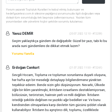
Yorum yazarak Topluluk Kuralları’nı kabul etmiş bulunuyor ve
hedefgazetesi.com.tr sitesine yaptığınız yorumunuzla ilgili doğrudan veya
dolaylı tüm sorumluluğu tek başınıza üstleniyorsunuz. Yazılan tüm
yorumlardan site yönetimi hiçbir şekilde sorumlu tutulamaz.
Yavuz DEMİR
(20.07.2022 12:10 - #72259)
Seçim yaklaştıkça gündem de değişebilir. Güzel bir yazı, tabi ki bu
arada suni gündemlere de dikkat etmek lazım?
Yorumu Yanıtla
Erdoğan Cankurt
(21.07.2022 11:50 - #72261)
Sevgili Hocam, Topluma ve toplumun sorunlarına duyarlı oluşuna,
her hafta ayrı bir meseleği detaylayıp bilgilendirmene yürekten
teşekkür ederim. Bende sizin gibi düşünüyorum. Nevarki, Ülkede
öğle bir iklim yaratılmışki, iktitdarın icraatlarını desteklemiyorsan,
bölücüsün, teröristsin, haiinsin yerli ve milli değilsin. İktidarın
istediği şekilde değilsen ne yazıkki ağır bedelleri var. Ve bunu
kendisinden olmayanlara karşı devletin tüm gücünü şiddet olarak
kullanabiliyor. İktidarın bu ayrıştırıcı dili, toplumu, özelliklede