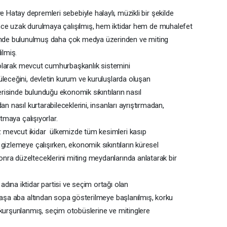
atay depremleri sebebiyle halaylı, müzikli bir şekilde
ce uzak durulmaya çalışılmış, hem iktidar hem de muhalefet
rinde bulunulmuş daha çok medya üzerinden ve miting
lmiş.
li olarak mevcut cumhurbaşkanlık sistemini
üleceğini, devletin kurum ve kuruluşlarda oluşan
çerisinde bulunduğu ekonomik sıkıntıların nasıl
n nasıl kurtarabileceklerini, insanları ayrıştırmadan,
atmaya çalışıyorlar.
 mevcut ikidar ülkemizde tüm kesimleri kasıp
gizlemeye çalışırken, ekonomik sıkıntıların küresel
nra düzelteceklerini miting meydanlarında anlatarak bir
dına iktidar partisi ve seçim ortağı olan
ndaşa aba altından sopa gösterilmeye başlanılmış, korku
 kurşunlanmış, seçim otobüslerine ve mitinglere