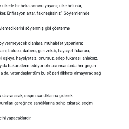
k ülkede bir beka sorunu yaşanır, ülke bölünür,
er. Enflasyon artar, fakirleşirsiniz.” Söylemlerinde
öylemediklerini söylenmiş gibi gösterme
ne oy vermeyecek olanlara, muhalefet yapanlara;
 haini, bölücü, darbeci, geri zekalı, haysiyet fukarası,
iyasi eşkıya, haysiyetsiz, onursuz, edep fukarası, ahlaksız,
ayıda hakaretlerin ediliyor olması insanlarda her geçen
sa da, vatandaşlar tüm bu sözleri dikkate almayarak sağ
u davranarak, seçim sandıklarına giderek
kuralları gereğince sandıklarına sahip çıkarak, seçim
cihi yapacaklardır.