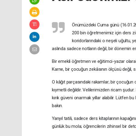
Önümüzdeki Cuma günü (16.01.202
200 bin öğretmenimiz için ders z
koridorlarındaki o neşeli uğultu, ye
aslında sadece notların değil, bir dönemin e
Bir emekli öğretmen ve eğitimci-yazar olarak
Karne, bir çocuğun zekâsının ölçüsü değil, s
O kâğıt parçasındaki rakamlar; bir çocuğu
kıymetli değildir. Velilerimizden ricam şudur:
kırık güveni onarmak yıllar alabilir. Lütfen bu
bakın.
Yarıyıl tatili, sadece ders kitaplarının kapağı
günlük bu mola; öğrencilerin zihinsel bir detok