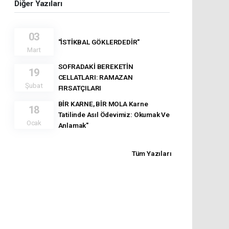
Diğer Yazıları
03
"İSTİKBAL GÖKLERDEDİR"
Mart
SOFRADAKİ BEREKETİN
19
CELLATLARI: RAMAZAN
Şubat
FIRSATÇILARI
BİR KARNE, BİR MOLA Karne
18
Tatilinde Asıl Ödevimiz: Okumak Ve
Ocak
Anlamak"
Tüm Yazıları