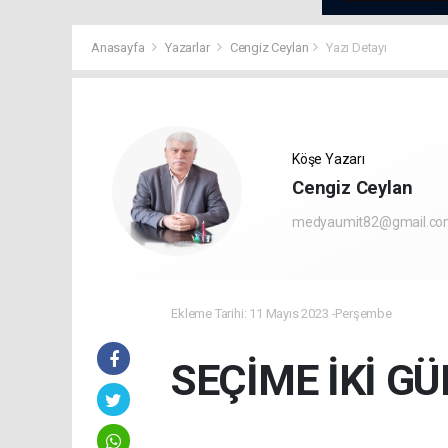
Anasayfa
Yazarlar
Cengiz Ceylan
Yazı Detayı
Köşe Yazarı
Cengiz Ceylan
medyaumit82@gmail.c
Ekleme Tarihi: 11 Mayıs 2023 -Perşembe
SEÇİME İKİ G