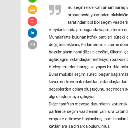
Bu seçimlerde Kahramanmaraş ve H
propaganda yapmadan olabildiğin
tarafından bol bol seçim vaadle
meydanlarında propaganda yapma tercih edi
Muhalefette bulunan ittifak partileri; sürek
değiştireceklerini, Parlamenter sisteme dön
bozulmaların nasıl düzeltileceğini, ülkenin i
aşılacağını, vatandaşları enflasyon baskısında
öteleştirmeden barışçı ve yapıcı bir dille anl
Buna mukabil seçim süreci başlar başlamaz
kavuran ekonomik sıkıntıları vatandaşlardan 
sebeplerden dolayı oluştuğunu, seçimden so
algı oluşturmaya çalışıyor,
Diğer taraftan mevcud durumlarını korumak a
partilerce seçim vaadlerinin yanı sıra vata
empoze edilmeye başlanılmış, parti binaları
katılanlara saldırılarda bulunulmuş.