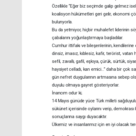
Özellikle “Eğer biz seçimde galip gelmez ise
koalisyon hükümetleri geri gelir, ekonomi çök
bulunyorla.
Bu da yetmiyor, hiçbir muhalefet liderinin s
çabalarını yoğunlaştırmaya başladılar.
Cumhur ittifakı ve bileşenlerinin, kendileri
dinsiz, imasız, kıblesiz, kafir, terörist, vatan
sefil, zavallı, gafil, eşkıya, çürük, sürtük, s
haysiyet celladı, kan emici…” daha bir çok s
gün nefret duygularının artmasına sebep ol
duyulu olmaya gayret gösteriyorlar.
İnancım odur ki;
14 Mayıs günüde yüce Türk milleti sağduyul
sükünet içerisinde oylarını verip, demokrası 
sonuçlarına saygı duyacaktır.
Ülkemiz ve insanlarımız için en iyi olacak ter