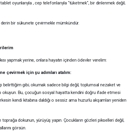
ablet oyunlarıyla , cep telefonlarıyla "tüketmek", bir dinlenmek değil;
a derin bir sükunete çevirmekle mümkündür.
rilerim
kısı yapmak yerine, onlara hayatın içinden ödevler verelim:
ne çevirmek için şu adımları atalım:
 belirttiğim gibi; okumak sadece bilgi değil, toplumsal nezaket ve
tap okuyun. Bu, çocuğun sosyal hayatta kendini doğru ifade etmesi
herkesin kendi kitabına daldığı o sessiz ama huzurlu akşamları yeniden
prağa dokunun, yürüyüş yapın. Çocukların gözleri pikselleri değil,
llarını görsün.