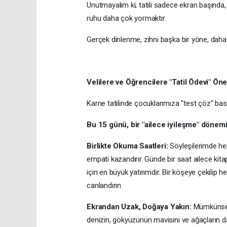
Unutmayalım ki; tatili sadece ekran başında, t
ruhu daha çok yormaktır.
Gerçek dinlenme, zihni başka bir yöne, dah
Velilere ve Öğrencilere "Tatil Ödevi" Öne
Karne tatilinde çocuklarımıza "test çöz" bas
Bu 15 günü, bir "ailece iyileşme" dönemi
Birlikte Okuma Saatleri:
Söyleşilerimde hep
empati kazandırır. Günde bir saat ailece ki
için en büyük yatırımdır. Bir köşeye çekilip 
canlandırın
Ekrandan Uzak, Doğaya Yakın:
Mümkünse to
denizin, gökyüzünün mavisini ve ağaçların da