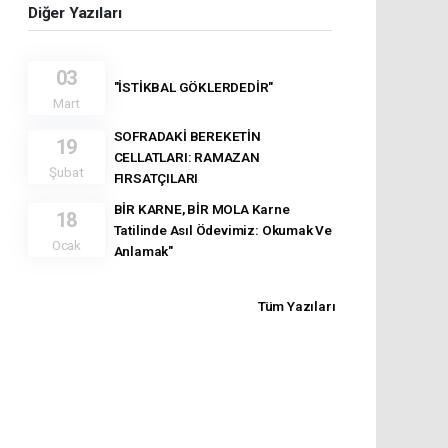
Diğer Yazıları
03
"İSTİKBAL GÖKLERDEDİR"
Mart
SOFRADAKİ BEREKETİN
19
CELLATLARI: RAMAZAN
Şubat
FIRSATÇILARI
BİR KARNE, BİR MOLA Karne
18
Tatilinde Asıl Ödevimiz: Okumak Ve
Ocak
Anlamak"
Tüm Yazıları