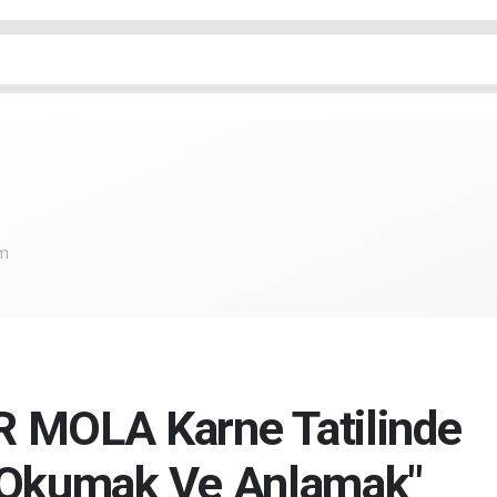
om
R MOLA Karne Tatilinde
: Okumak Ve Anlamak"