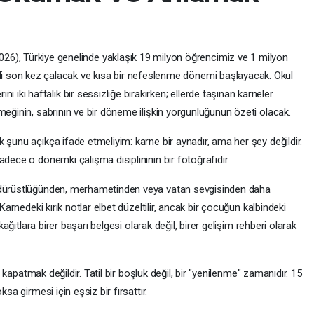
6), Türkiye genelinde yaklaşık 19 milyon öğrencimiz ve 1 milyon
ili son kez çalacak ve kısa bir nefeslenme dönemi başlayacak. Okul
rini iki haftalık bir sessizliğe bırakırken; ellerde taşınan karneler
meğinin, sabrının ve bir döneme ilişkin yorgunluğunun özeti olacak.
 şunu açıkça ifade etmeliyim: karne bir aynadır, ama her şey değildir.
adece o dönemki çalışma disiplininin bir fotoğrafıdır.
n dürüstlüğünden, merhametinden veya vatan sevgisinden daha
 Karnedeki kırık notlar elbet düzeltilir, ancak bir çocuğun kalbindeki
 kağıtlara birer başarı belgesi olarak değil, birer gelişim rehberi olarak
nı kapatmak değildir. Tatil bir boşluk değil, bir "yenilenme" zamanıdır. 15
sa girmesi için eşsiz bir fırsattır.