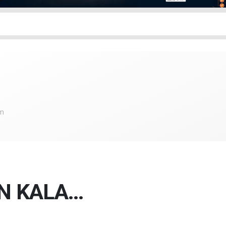
om
ÜN KALA…