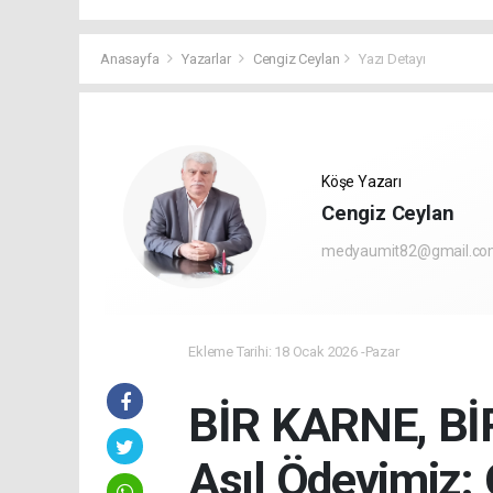
Anasayfa
Yazarlar
Cengiz Ceylan
Yazı Detayı
Köşe Yazarı
Cengiz Ceylan
medyaumit82@gmail.c
Ekleme Tarihi: 18 Ocak 2026 -Pazar
BİR KARNE, Bİ
Asıl Ödevimiz