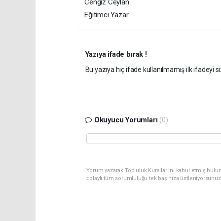
Cengiz Ceylan
Eğitimci Yazar
Yazıya ifade bırak !
Bu yazıya hiç ifade kullanılmamış ilk ifadeyi si
Okuyucu Yorumları
(0)
Yorum yazarak Topluluk Kuralları’nı kabul etmiş bulun
dolaylı tüm sorumluluğu tek başınıza üstleniyorsunuz