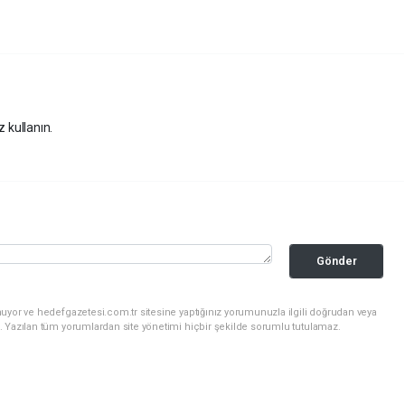
z kullanın.
Gönder
uyor ve hedefgazetesi.com.tr sitesine yaptığınız yorumunuzla ilgili doğrudan veya
. Yazılan tüm yorumlardan site yönetimi hiçbir şekilde sorumlu tutulamaz.