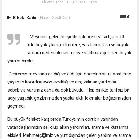
Ekleme Tarihi: 16.02.2023 - 11:59
Erkek
|
Kadın
(Haberi Sesli Oku)
. Meydana gelen bu şiddetli deprem ve artçıları 10
ilde büyük yıkıma, ölümlere, yaralanmalara ve büyük
acılara neden olurken geriye sarılması gereken büyük
yaralar bıraktı.
Depremin meydana geldiği ve oldukça önemli olan ilk saatlerde
yaşanan koordinasyon eksikliği ve geç kalınan yardımlar
sebebiyle yaramız daha da çok büyüdü. Hep birlikte tarifsiz bir
acıyı yaşadık, gözlerimizden yaşlar aktı, lokmalar boğazımızdan
geçmedi.
Bu büyük felaket karşısında Türkiye’min dört bir yanından
vatandaşlarımızın sel olup akan yardımları, arama ve kurtarma
ekipleri, Mehmetçiğimiz ve yurt dışından gelen yardım ve arama