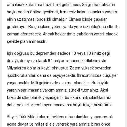
onarılarak kullanıma hazır hale getirilmesi, Salgın hastalıkların
başlamadan önüne geçilmeli, kimsesiz kalan insanlara yardım
elinin uzatılması öncelikli olmalıdır. Olması içinde çabalar
gösteriliyor. Bu çabaların yeterli ya da yetersiz olduğunu elbette
zaman gösterecek. Ancak beklentimiz çabaların yeterli olacak
şekilde planlanmasıdır.
İşin doğrusu bu depremden sadece 10 veya 13 ilimiz değil
dolaylı, dolaysız olarak 84 milyon insanımız etkilenmiştir.
Milyarlarca dolar iş kaybı olmuştur, Zaten yüksek seyreden
işsizlik rakamları daha da büyüyecektir. İhracatımızda düşüşler
yaşanacaktır. Milli gelirimizde azalma olacaktır. Bu büyük
yaranın sarılmasına yardımlarımızı sürekli tutmalıyız. Aksi
takdirde ülke olarak yaşadığımız bu ekonomik sıkıntılarımız
daha çok artar, enflasyon canavarını büyüttükçe büyütürüz.
Büyük Türk Milleti olarak, beklenen bu sıkıntıları yaşamamak
adına devlet ve millet el ele vererek yaralarımızı biran önce