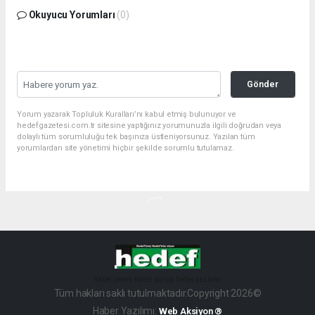
Okuyucu Yorumları
(0)
Gönder
Yorum yazarak Topluluk Kuralları’nı kabul etmiş bulunuyor ve
hedefgazetesi.com.tr sitesine yaptığınız yorumunuzla ilgili doğrudan veya
dolaylı tüm sorumluluğu tek başınıza üstleniyorsunuz. Yazılan tüm
yorumlardan site yönetimi hiçbir şekilde sorumlu tutulamaz.
haber paketi
haber scripti
haber yazılımı
Tüm hakları saklı tutulmaktadır.Copyright 2026©
Haber Yazılımı:
Web Aksiyon ®