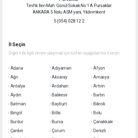
Tevfik İleri Mah. Gönül Sokak No:1 A Pursaklar
ANKARA 5 Nolu ASM yanı, Yıldırımkent
5 (054) 028 12 2
İl Seçin
Diğer il ile ilgili veriye ulaşmak için lütfen aşağıdan bir il seçin
Adana
Adıyaman
Afyon
Ağrı
Aksaray
Amasya
Antalya
Ardahan
Artvin
Aydın
Balıkesir
Bartın
Batman
Bayburt
Bilecik
Bingöl
Bitlis
Bolu
Burdur
Bursa
Çanakkale
Çankırı
Çorum
Denizli