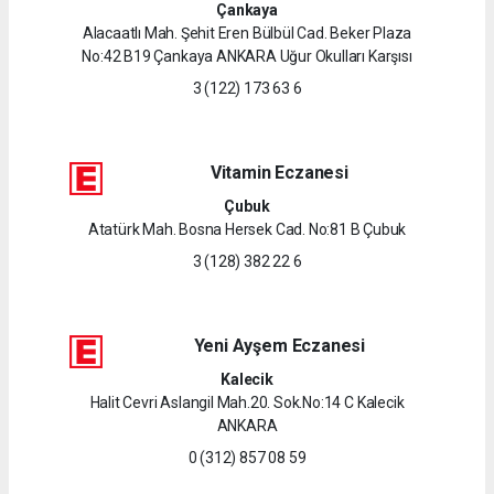
Çankaya
Alacaatlı Mah. Şehit Eren Bülbül Cad. Beker Plaza
No:42 B19 Çankaya ANKARA Uğur Okulları Karşısı
3 (122) 173 63 6
Vitamin Eczanesi
Çubuk
Atatürk Mah. Bosna Hersek Cad. No:81 B Çubuk
3 (128) 382 22 6
Yeni Ayşem Eczanesi
Kalecik
Halit Cevri Aslangil Mah.20. Sok.No:14 C Kalecik
ANKARA
0 (312) 857 08 59