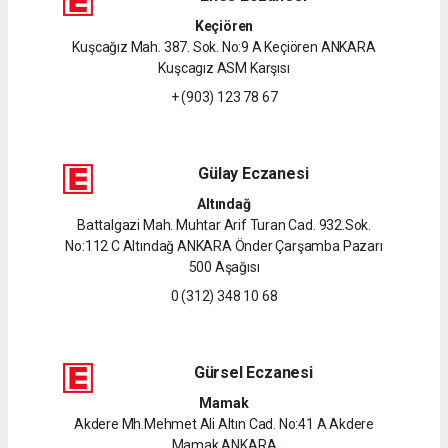
Keçiören
Kuşcağız Mah. 387. Sok. No:9 A Keçiören ANKARA
Kuşcagız ASM Karşısı
+ (903) 123 78 67
Gülay Eczanesi
Altındağ
Battalgazi Mah. Muhtar Arif Turan Cad. 932.Sok.
No:112 C Altındağ ANKARA Önder Çarşamba Pazarı
500 Aşağısı
0 (312) 348 10 68
Gürsel Eczanesi
Mamak
Akdere Mh.Mehmet Ali Altın Cad. No:41 A Akdere
Mamak ANKARA