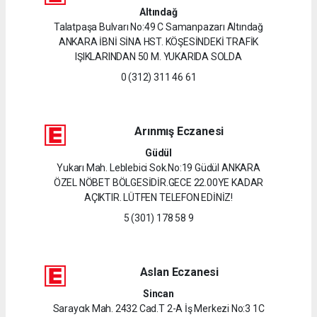
Altındağ
Talatpaşa Bulvarı No:49 C Samanpazarı Altındağ
ANKARA İBNİ SİNA HST. KÖŞESİNDEKİ TRAFİK
IŞIKLARINDAN 50 M. YUKARIDA SOLDA
0 (312) 311 46 61
Arınmış Eczanesi
Güdül
Yukarı Mah. Leblebici Sok.No:19 Güdül ANKARA
ÖZEL NÖBET BÖLGESİDİR.GECE 22.00YE KADAR
AÇIKTIR. LÜTFEN TELEFON EDİNİZ!
5 (301) 178 58 9
Aslan Eczanesi
Sincan
Saraycık Mah. 2432 Cad.T 2-A İş Merkezi No:3 1C