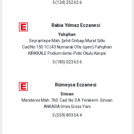
3 (124) 252 62 6
Rabia Yılmaz Eczanesi
Yahşihan
Seyrantepe Mah. Şehit Onbaşı Murat Sıtkı
Cad.No:150 1C (43 Numaralı Ofis İşyeri) Yahşihan
KIRIKKALE Podium ilerisi-Polis Okulu Karşısı
3 (185) 023 63 6
Rümeysa Eczanesi
Sincan
Menderes Mah. 760. Cad. No:3 A Yenikent- Sincan
ANKARA İmes Gross Yanı
5 (559) 893 54 4