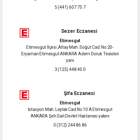
5 (441) 607 75 7
Sezer Eczanesi
Etimesgut
Etimesgut İlçesi ,Altay Mah. Söğüt Cad. No:20-
Eryaman Etimesgut ANKARA Adem Doruk Tesisleri
yanı
3 (125) 448 40 0
Şifa Eczanesi
Etimesgut
İstasyon Mah. Leylak Cad.No:10 A Etimesgut
ANKARA Şeh.Sait Devlet Hastanesi yakını
0 (312) 244 86 86