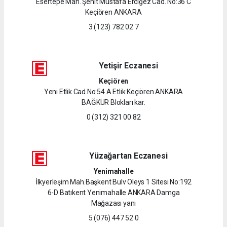
Esertepe Mah. Şehit Mustafa Erciğez Cad. No:36 C
Keçiören ANKARA
3 (123) 782 02 7
Yetişir Eczanesi
Keçiören
Yeni Etlik Cad.No:54 A Etlik Keçiören ANKARA
BAĞKUR Blokları kar.
0 (312) 321 00 82
Yüzağartan Eczanesi
Yenimahalle
İlkyerleşim Mah.Başkent Bulv Oleys 1 Sitesi No:192
6-D Batıkent Yenimahalle ANKARA Damga
Mağazası yanı
5 (076) 447 52 0