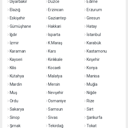
Diyarbakır
Düzce
Edirne
Elazığ
Erzincan
Erzurum
Eskişehir
Gaziantep
Giresun
Gümüşhane
Hakkari
Hatay
Iğdır
Isparta
İstanbul
İzmir
K.Maraş
Karabük
Karaman
Kars
Kastamonu
Kayseri
Kırıkkale
Kırşehir
Kilis
Kocaeli
Konya
Kütahya
Malatya
Manisa
Mardin
Mersin
Muğla
Muş
Nevşehir
Niğde
Ordu
Osmaniye
Rize
Sakarya
Samsun
Siirt
Sinop
Sivas
Şanlıurfa
Şırnak
Tekirdağ
Tokat