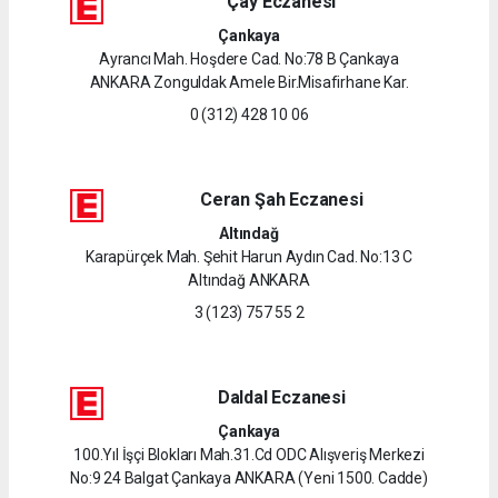
Çay Eczanesi
Çankaya
Ayrancı Mah. Hoşdere Cad. No:78 B Çankaya
ANKARA Zonguldak Amele Bir.Misafirhane Kar.
0 (312) 428 10 06
Ceran Şah Eczanesi
Altındağ
Karapürçek Mah. Şehit Harun Aydın Cad. No:13 C
Altındağ ANKARA
3 (123) 757 55 2
Daldal Eczanesi
Çankaya
100.Yıl İşçi Blokları Mah.31.Cd ODC Alışveriş Merkezi
No:9 24 Balgat Çankaya ANKARA (Yeni 1500. Cadde)