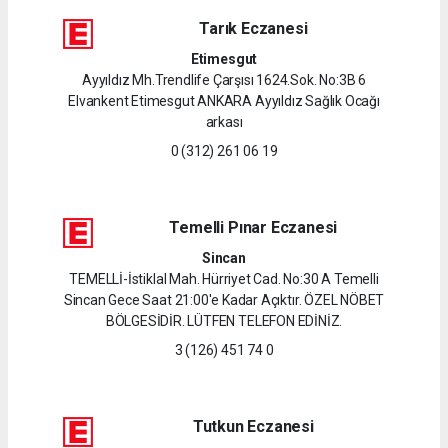
Tarık Eczanesi
Etimesgut
Ayyıldız Mh.Trendlife Çarşısı 1624.Sok. No:3B 6
Elvankent Etimesgut ANKARA Ayyıldız Sağlık Ocağı
arkası
0 (312) 261 06 19
Temelli Pınar Eczanesi
Sincan
TEMELLİ-İstiklal Mah. Hürriyet Cad. No:30 A Temelli
Sincan Gece Saat 21:00'e Kadar Açıktır. ÖZEL NÖBET
BÖLGESİDİR. LÜTFEN TELEFON EDİNİZ.
3 (126) 451 74 0
Tutkun Eczanesi