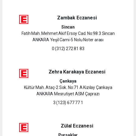
Zambak Eczanesi
Sincan
Fatih Mah. Mehmet Akif Ersoy Cad. No:98 3 Sincan
ANKARA Yeşil Cami-5 Nolu Noter arası
0 (312) 272 81 83
Zehra Karakaya Eczanesi
Çankaya
Kültür Mah. Ataç-2 Sok. No:71 A Kızılay Çankaya
ANKARA Mesrutiyet ASM Çaprazı
3 (123) 677 77 1
Zülal Eczanesi
Pursaklar