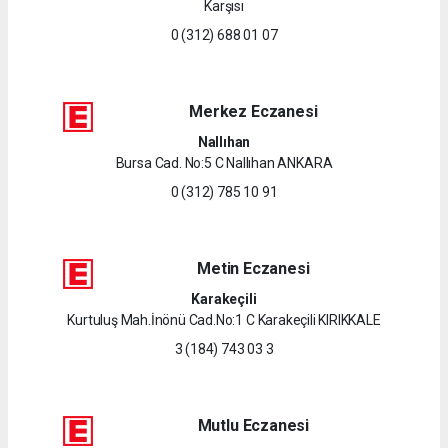
Karşısı
0 (312) 688 01 07
Merkez Eczanesi
Nallıhan
Bursa Cad. No:5 C Nallıhan ANKARA
0 (312) 785 10 91
Metin Eczanesi
Karakeçili
Kurtuluş Mah.İnönü Cad.No:1 C Karakeçili KIRIKKALE
3 (184) 743 03 3
Mutlu Eczanesi