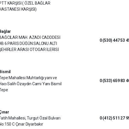
PTT KARŞISI ( ÖZEL BAĞLAR
HASTANESİ KARŞISI)
Bağlar
BAĞCILAR MAH. AZADİ CADDDESİ
0 (530) 447 53 4
9B 6 PARİS DÜĞÜN SALONU ALTI
ŞEHİRLER ARASI OTOGAR İLERİSİ
Bismil
Tepe Mahallesi Muhtarlığı yanı ve
0 (533) 659 83 4
Hacı Salih Özaydın Cami Yanı Bismil
Tepe
Çınar
Fatih Mahallesi, Turgut Özal Bulvarı
0 (412) 511 27 9
No:150 C Çınar Diyarbakır