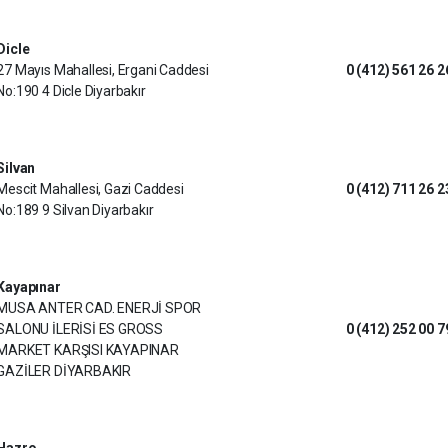
Dicle
27 Mayıs Mahallesi, Ergani Caddesi
0 (412) 561 26 2
No:190 4 Dicle Diyarbakır
Silvan
Mescit Mahallesi, Gazi Caddesi
0 (412) 711 26 2
No:189 9 Silvan Diyarbakır
Kayapınar
MUSA ANTER CAD. ENERJİ SPOR
SALONU İLERİSİ ES GROSS
0 (412) 252 00 7
MARKET KARŞISI KAYAPINAR
GAZİLER DİYARBAKIR
Hazro