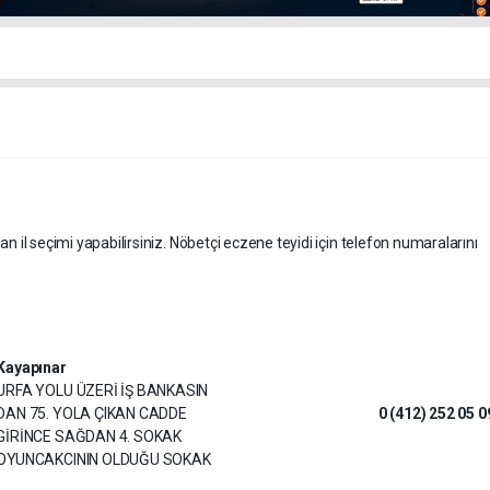
an il seçimi yapabilirsiniz. Nöbetçi eczene teyidi için telefon numaralarını
Kayapınar
URFA YOLU ÜZERİ İŞ BANKASIN
DAN 75. YOLA ÇIKAN CADDE
0 (412) 252 05 0
GİRİNCE SAĞDAN 4. SOKAK
OYUNCAKCININ OLDUĞU SOKAK