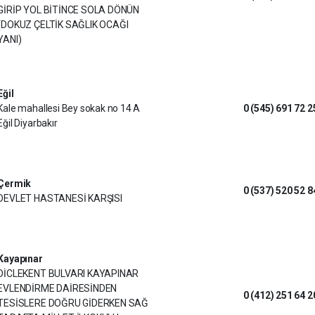
GİRİP YOL BİTİNCE SOLA DÖNÜN
(DOKUZ ÇELTİK SAĞLIK OCAĞI
YANI)
Eğil
Kale mahallesi Bey sokak no 14 A
0 (545) 691 72 2
Eğil Diyarbakır
Çermik
0 (537) 520 52 8
DEVLET HASTANESİ KARŞISI
Kayapınar
DİCLEKENT BULVARI KAYAPINAR
EVLENDİRME DAİRESİNDEN
0 (412) 251 64 2
TESİSLERE DOĞRU GİDERKEN SAĞ