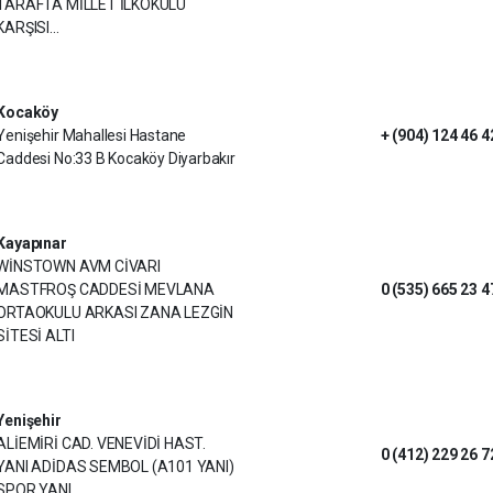
TARAFTA MİLLET İLKOKULU
KARŞISI...
Kocaköy
Yenişehir Mahallesi Hastane
+ (904) 124 46 4
Caddesi No:33 B Kocaköy Diyarbakır
Kayapınar
WİNSTOWN AVM CİVARI
MASTFROŞ CADDESİ MEVLANA
0 (535) 665 23 4
ORTAOKULU ARKASI ZANA LEZGİN
SİTESİ ALTI
Yenişehir
ALİEMİRİ CAD. VENEVİDİ HAST.
0 (412) 229 26 7
YANI ADİDAS SEMBOL (A101 YANI)
SPOR YANI