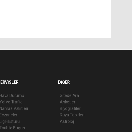
ERVİSLER
DİĞER
Hava Durumu
Sitede Ara
Yol ve Trafik
Anketler
Namaz Vakitleri
Biyografiler
Eczaneler
Rüya Tabirleri
Lig Fikstürü
Astroloji
Tarihte Bugün