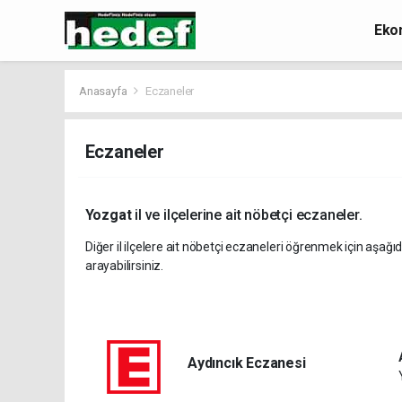
Eko
Anasayfa
Eczaneler
Eczaneler
Yozgat
il ve ilçelerine ait nöbetçi eczaneler.
Diğer il ilçelere ait nöbetçi eczaneleri öğrenmek için aşağıd
arayabilirsiniz.
Aydıncık Eczanesi