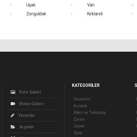
Uşak
Van
Zonguldak
Kırklareli
KATEGORİLER
S
Foto Galeri
Ekonomi
Video Galeri
Kocaeli
Bilim ve Teknoloji
Yazarlar
Çevre
Genel
Arşivler
Spor