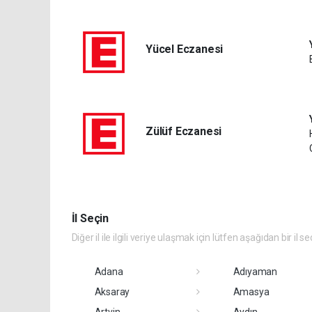
Yücel Eczanesi
Zülüf Eczanesi
İl Seçin
Diğer il ile ilgili veriye ulaşmak için lütfen aşağıdan bir il se
Adana
Adıyaman
Aksaray
Amasya
Artvin
Aydın