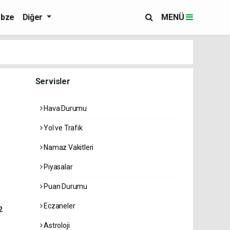
bze
Diğer
MENÜ
Servisler
Hava Durumu
Yol ve Trafik
Namaz Vakitleri
Piyasalar
Puan Durumu
Eczaneler
2
Astroloji