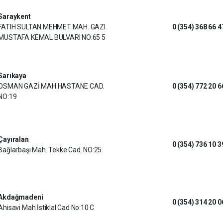
Saraykent
FATIH SULTAN MEHMET MAH. GAZI
0 (354) 368 66 4
MUSTAFA KEMAL BULVARI NO:65 5
Sarıkaya
OSMAN GAZİ MAH.HASTANE CAD.
0 (354) 772 20 6
NO:19
Çayıralan
0 (354) 736 10 3
Bağlarbaşı Mah. Tekke Cad. NO:25
Akdağmadeni
0 (354) 314 20 0
Ahisavi Mah.İstiklal Cad No:10 C