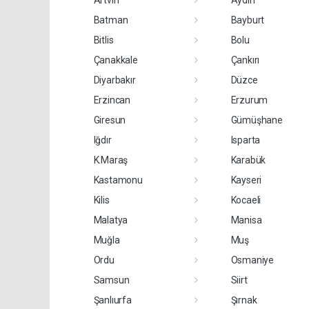
Batman
Bayburt
Bitlis
Bolu
Çanakkale
Çankırı
Diyarbakır
Düzce
Erzincan
Erzurum
Giresun
Gümüşhane
Iğdır
Isparta
K.Maraş
Karabük
Kastamonu
Kayseri
Kilis
Kocaeli
Malatya
Manisa
Muğla
Muş
Ordu
Osmaniye
Samsun
Siirt
Şanlıurfa
Şırnak