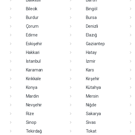
Bilecik
Bingöl
Burdur
Bursa
Çorum
Denizli
Edirne
Elazığ
Eskişehir
Gaziantep
Hakkari
Hatay
İstanbul
İzmir
Karaman
Kars
Kırıkkale
Kırşehir
Konya
Kütahya
Mardin
Mersin
Nevşehir
Niğde
Rize
Sakarya
Sinop
Sivas
Tekirdağ
Tokat