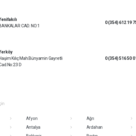
Yenifakılı
0 (354) 612 19 7
BANKALAR CAD. NO:1
Yerköy
Haşim Kılıç Mah.Bünyamin Gayretli
0 (354) 516 50 0
Cad.No:23 D
çin
Afyon
Ağrı
Antalya
Ardahan
Balıkesir
Bartın