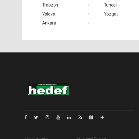
Trabzon
Tunceli
Yalova
Yozgat
Ankara
Pro-0.133
Hakkımızda
Kullanım Şartları