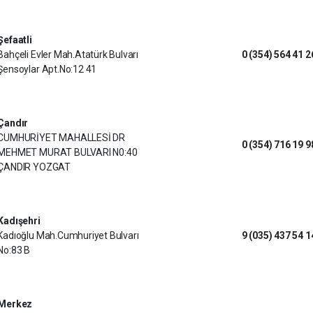
Şefaatli
Bahçeli Evler Mah.Atatürk Bulvarı
0 (354) 564 41 2
Şensoylar Apt.No:12 41
Çandır
CUMHURİYET MAHALLESİ DR
0 (354) 716 19 9
MEHMET MURAT BULVARI N0:40
ÇANDIR YOZGAT
Kadışehri
Kadıoğlu Mah.Cumhuriyet Bulvarı
9 (035) 437 54 1
No:83 B
Merkez