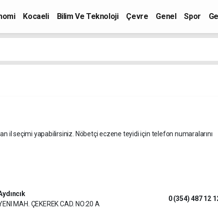
nomi
Kocaeli
Bilim Ve Teknoloji
Çevre
Genel
Spor
Ge
an il seçimi yapabilirsiniz. Nöbetçi eczene teyidi için telefon numaralarını
Aydıncık
0 (354) 487 12 1
YENI MAH. ÇEKEREK CAD. NO:20 A