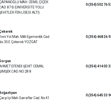
ÇAPANOĞLU MAH. CEMİL ÇİÇEK
0 (354) 502 76 5
CAD. 87 B (ÜNİVERSİTE YOLU
ŞEHİTLER FEN LİSESİ ALTI)
Çekerek
Yeni Yol Mah. Milli Egemenlik Cad.
0 (354) 468 26 9
No:35 E Çekerek YOZGAT
Sorgun
AHMET EFENDİ ŞEHİT CEMAL
0 (354) 414 03 3
ŞİMŞEK CAD. NO:28 8
Boğazlıyan
0 (354) 645 33 9
Çarşı İçi Mah Sarraflar Cad. No:41