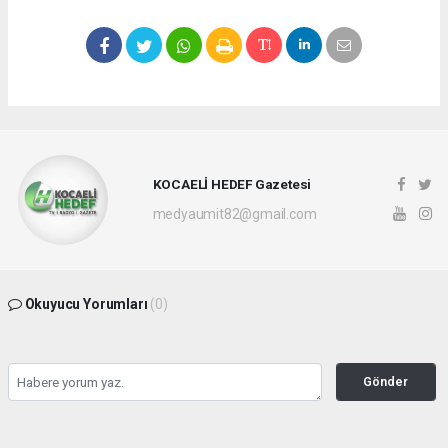
KOCAELİ HEDEF Gazetesi
medyaumit82@gmail.com
Okuyucu Yorumları
(0)
Gönder
Yorum yazarak Topluluk Kuralları’nı kabul etmiş bulunuyor ve hedefgazetesi.com.tr
sitesine yaptığınız yorumunuzla ilgili doğrudan veya dolaylı tüm sorumluluğu tek