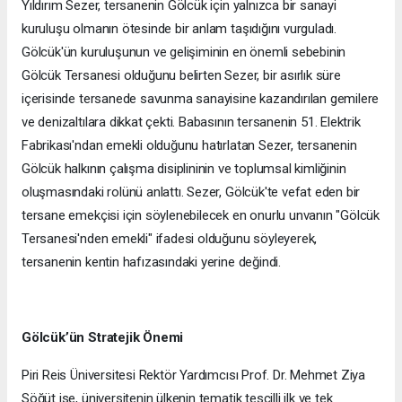
Yıldırım Sezer, tersanenin Gölcük için yalnızca bir sanayi
kuruluşu olmanın ötesinde bir anlam taşıdığını vurguladı.
Gölcük'ün kuruluşunun ve gelişiminin en önemli sebebinin
Gölcük Tersanesi olduğunu belirten Sezer, bir asırlık süre
içerisinde tersanede savunma sanayisine kazandırılan gemilere
ve denizaltılara dikkat çekti. Babasının tersanenin 51. Elektrik
Fabrikası'ndan emekli olduğunu hatırlatan Sezer, tersanenin
Gölcük halkının çalışma disiplininin ve toplumsal kimliğinin
oluşmasındaki rolünü anlattı. Sezer, Gölcük'te vefat eden bir
tersane emekçisi için söylenebilecek en onurlu unvanın "Gölcük
Tersanesi'nden emekli" ifadesi olduğunu söyleyerek,
tersanenin kentin hafızasındaki yerine değindi.
Gölcük’ün Stratejik Önemi
Piri Reis Üniversitesi Rektör Yardımcısı Prof. Dr. Mehmet Ziya
Söğüt ise, üniversitenin ülkenin tematik tescilli ilk ve tek