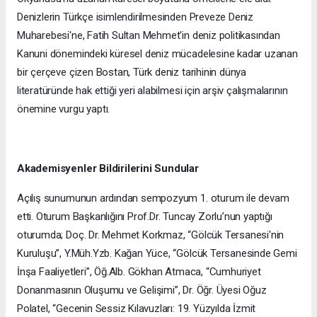
Denizlerin Türkçe isimlendirilmesinden Preveze Deniz
Muharebesi'ne, Fatih Sultan Mehmet'in deniz politikasından
Kanuni dönemindeki küresel deniz mücadelesine kadar uzanan
bir çerçeve çizen Bostan, Türk deniz tarihinin dünya
literatüründe hak ettiği yeri alabilmesi için arşiv çalışmalarının
önemine vurgu yaptı.
Akademisyenler Bildirilerini Sundular
Açılış sunumunun ardından sempozyum 1. oturum ile devam
etti. Oturum Başkanlığını Prof.Dr. Tuncay Zorlu’nun yaptığı
oturumda; Doç. Dr. Mehmet Korkmaz, “Gölcük Tersanesi'nin
Kuruluşu”, Y.Müh.Yzb. Kağan Yüce, “Gölcük Tersanesinde Gemi
İnşa Faaliyetleri”, Öğ.Alb. Gökhan Atmaca, “Cumhuriyet
Donanmasının Oluşumu ve Gelişimi”, Dr. Öğr. Üyesi Oğuz
Polatel, “Gecenin Sessiz Kılavuzları: 19. Yüzyılda İzmit