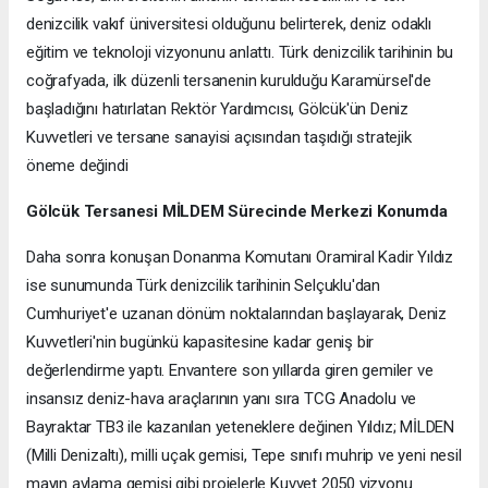
denizcilik vakıf üniversitesi olduğunu belirterek, deniz odaklı
eğitim ve teknoloji vizyonunu anlattı. Türk denizcilik tarihinin bu
coğrafyada, ilk düzenli tersanenin kurulduğu Karamürsel'de
başladığını hatırlatan Rektör Yardımcısı, Gölcük'ün Deniz
Kuvvetleri ve tersane sanayisi açısından taşıdığı stratejik
öneme değindi
Gölcük Tersanesi MİLDEM Sürecinde Merkezi Konumda
Daha sonra konuşan Donanma Komutanı Oramiral Kadir Yıldız
ise sunumunda Türk denizcilik tarihinin Selçuklu'dan
Cumhuriyet'e uzanan dönüm noktalarından başlayarak, Deniz
Kuvvetleri'nin bugünkü kapasitesine kadar geniş bir
değerlendirme yaptı. Envantere son yıllarda giren gemiler ve
insansız deniz-hava araçlarının yanı sıra TCG Anadolu ve
Bayraktar TB3 ile kazanılan yeteneklere değinen Yıldız; MİLDEN
(Milli Denizaltı), milli uçak gemisi, Tepe sınıfı muhrip ve yeni nesil
mayın avlama gemisi gibi projelerle Kuvvet 2050 vizyonu