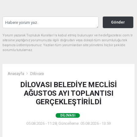
Gönder
Yorum yazarak Topluluk Kuralları’nı kabul etmiş bulunuyor ve hedefgazetesi.com.tr
sitesine yaptığınız yorumunuzla ilgili doğrudan veya dolaylı tüm sorumluluğu tek
başınıza üstleniyorsunuz. Yazılan tüm yorumlardan site yönetimi hiçbir şekilde
sorumlu tutulamaz.
Anasayfa
Dilovası
DİLOVASI BELEDİYE MECLİSİ
AĞUSTOS AYI TOPLANTISI
GERÇEKLEŞTİRİLDİ
DILOVASI
05.08.2026 - 11:28, Güncelleme: 05.08.2026 - 13:59