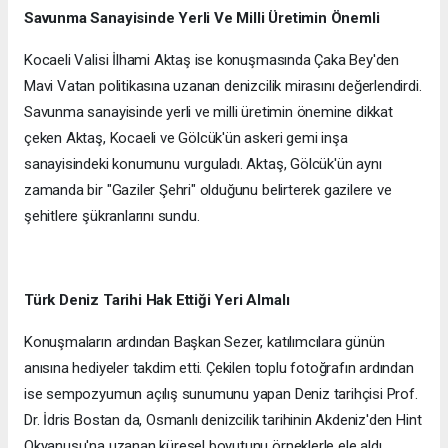
Savunma Sanayisinde Yerli Ve Milli Üretimin Önemli
Kocaeli Valisi İlhami Aktaş ise konuşmasında Çaka Bey'den
Mavi Vatan politikasına uzanan denizcilik mirasını değerlendirdi.
Savunma sanayisinde yerli ve milli üretimin önemine dikkat
çeken Aktaş, Kocaeli ve Gölcük'ün askeri gemi inşa
sanayisindeki konumunu vurguladı. Aktaş, Gölcük'ün aynı
zamanda bir "Gaziler Şehri" olduğunu belirterek gazilere ve
şehitlere şükranlarını sundu.
Türk Deniz Tarihi Hak Ettiği Yeri Almalı
Konuşmaların ardından Başkan Sezer, katılımcılara günün
anısına hediyeler takdim etti. Çekilen toplu fotoğrafın ardından
ise sempozyumun açılış sunumunu yapan Deniz tarihçisi Prof.
Dr. İdris Bostan da, Osmanlı denizcilik tarihinin Akdeniz'den Hint
Okyanusu'na uzanan küresel boyutunu örneklerle ele aldı.