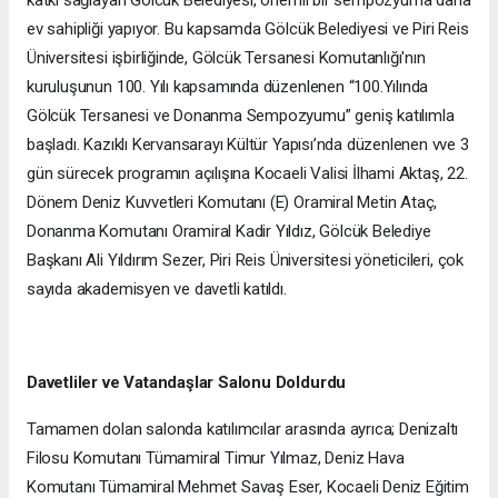
katkı sağlayan Gölcük Belediyesi, önemli bir sempozyuma daha
ev sahipliği yapıyor. Bu kapsamda Gölcük Belediyesi ve Piri Reis
Üniversitesi işbirliğinde, Gölcük Tersanesi Komutanlığı'nın
kuruluşunun 100. Yılı kapsamında düzenlenen “100.Yılında
Gölcük Tersanesi ve Donanma Sempozyumu” geniş katılımla
başladı. Kazıklı Kervansarayı Kültür Yapısı’nda düzenlenen vve 3
gün sürecek programın açılışına Kocaeli Valisi İlhami Aktaş, 22.
Dönem Deniz Kuvvetleri Komutanı (E) Oramiral Metin Ataç,
Donanma Komutanı Oramiral Kadir Yıldız, Gölcük Belediye
Başkanı Ali Yıldırım Sezer, Piri Reis Üniversitesi yöneticileri, çok
sayıda akademisyen ve davetli katıldı.
Davetliler ve Vatandaşlar Salonu Doldurdu
Tamamen dolan salonda katılımcılar arasında ayrıca; Denizaltı
Filosu Komutanı Tümamiral Timur Yılmaz, Deniz Hava
Komutanı Tümamiral Mehmet Savaş Eser, Kocaeli Deniz Eğitim