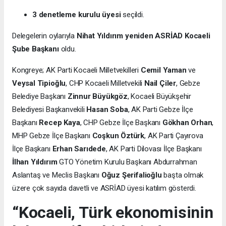
3 denetleme kurulu üyesi
seçildi.
Delegelerin oylarıyla
Nihat Yıldırım yeniden ASRİAD Kocaeli
Şube Başkanı
oldu.
Kongreye; AK Parti Kocaeli Milletvekilleri
Cemil Yaman
ve
Veysal Tipioğlu
, CHP Kocaeli Milletvekili
Nail Çiler
, Gebze
Belediye Başkanı
Zinnur Büyükgöz
, Kocaeli Büyükşehir
Belediyesi Başkanvekili
Hasan Soba
, AK Parti Gebze İlçe
Başkanı
Recep Kaya
, CHP Gebze İlçe Başkanı
Gökhan Orhan
,
MHP Gebze İlçe Başkanı
Coşkun Öztürk
, AK Parti Çayırova
İlçe Başkanı
Erhan Sarıdede
, AK Parti Dilovası İlçe Başkanı
İlhan Yıldırım
GTO Yönetim Kurulu Başkanı Abdurrahman
Aslantaş ve Meclis Başkanı
Oğuz Şerifalioğlu
başta olmak
üzere çok sayıda davetli ve ASRİAD üyesi katılım gösterdi.
“Kocaeli, Türk ekonomisinin