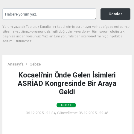
Gönder
Yorum yazarak Topluluk Kuralları’nı kabul etmiş bulunuyor ve hedefgazetesi.com.tr
sitesine yaptığınız yorumunuzla ilgili doğrudan veya dolaylı tüm sorumluluğu tek
başınıza üstleniyorsunuz. Yazılan tüm yorumlardan site yönetimi hiçbir şekilde
sorumlu tutulamaz.
Anasayfa
Gebze
Kocaeli'nin Önde Gelen İsimleri
ASRİAD Kongresinde Bir Araya
Geldi
GEBZE
06.12.2025 - 21:34, Güncelleme: 06.12.2025 - 22:46