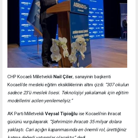
CHP Kocaeli Milletvekili
Nail Çiler
, sanayinin başkenti
Kocaeli’de mesleki eğitim eksikliklerinin altını çizdi:
“307 okulun
sadece 23’ü meslek lisesi. Teknolojiyi yakalamak için eğitim
modellerini acilen yenilemeliyiz.”
AK Parti Milletvekili
Veysal Tipioğlu
ise Kocaeli’nin ihracat
gücünü vurgulayarak:
“Şehrimizin ihracatı 35 milyar dolara
yaklaştı. Cari açığın kapanmasında en önemli rol, ürettiğiniz
katma değerli yatırımlar olacaktır.” dedi.