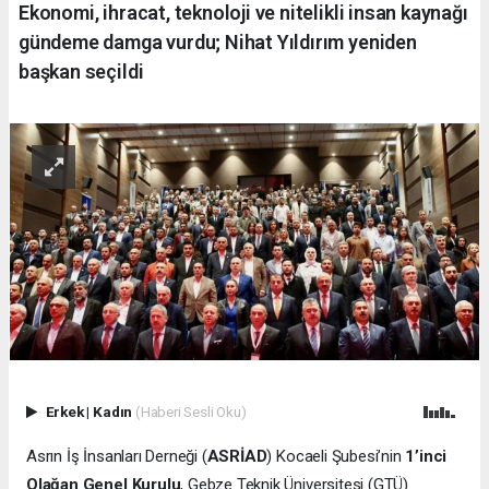
Ekonomi, ihracat, teknoloji ve nitelikli insan kaynağı
gündeme damga vurdu; Nihat Yıldırım yeniden
başkan seçildi
Erkek
|
Kadın
(Haberi Sesli Oku)
Asrın İş İnsanları Derneği (
ASRİAD
) Kocaeli Şubesi’nin
1’inci
Olağan Genel Kurulu
, Gebze Teknik Üniversitesi (GTÜ)