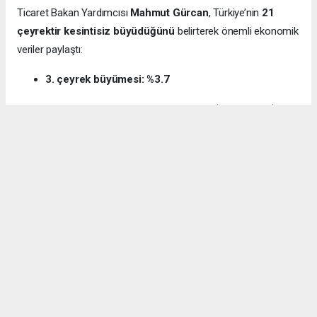
Ticaret Bakan Yardımcısı
Mahmut Gürcan
, Türkiye’nin
21
çeyrektir kesintisiz büyüdüğünü
belirterek önemli ekonomik
veriler paylaştı:
3. çeyrek büyümesi: %3.7
12 aylık ihracat: 270.6 milyar dolar (tarihi rekor)
Milli gelir: 1 trilyon 538 milyar dolar
Gürcan ayrıca e-ticaret hacminin
136 milyar TL’den 3 trilyon
TL’ye
yükseldiğini, bugün
600 bin işletmenin
e-ticarette aktif
olduğunu söyledi.
Kocaeli’nin dış ticaret verilerine de dikkat çeken
Gürcan:
“2024’te ihracat %7.3 artarak 32 milyar dolara ulaştı.
İhracatın ithalatı karşılama oranı 2025’te %87.5’e yükseldi. Bu
tablo Kocaeli’nin üretim gücünü net şekilde ortaya koyuyor.”