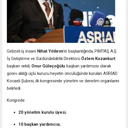
Gebzeli iş insanı
Nihat Yıldırım
’ın başkanlığında; PİMTAŞ A.Ş.
İş Geliştirme ve Sürdürülebilirlik Direktörü
Özlem Kozankurt
başkan vekili,
Onur Güleçoğülu
başkan yardımcısı olarak
görev aldığı üçlü kurucu heyetin öncülüğünde kurulan ASRİAD
Kocaeli Şubesi, ilk kongresinde yönetim ve denetim organlarını
belirledi.
Kongrede:
20 yönetim kurulu üyesi
,
10 başkan yardımcısı
,