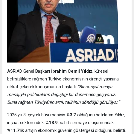
ASRİAD Genel Başkanı
İbrahim Cemil Yıldız
, küresel
belirsizliklere rağmen Türkiye ekonomisinin dirençli yapısına
dikkat çekerek konuşmasına başladı:
“Bir sosyal medya
mesajıyla politikaların değiştiği bir dönemden geçiyoruz.
Buna rağmen Türkiye’nin artık talihinin döndüğü görülüyor.”
2025 yılı 3. çeyrek büyümesinin
%3.7
olduğunu hatırlatan Yıldız,
inşaat sektöründeki
%13.9
, sabit sermaye oluşumundaki
%11.7
’lik artışın ekonomik güvenin göstergesi olduğunu belirtti.