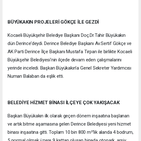
BÜYÜKAKIN PROJELERİ GÖKÇE İLE GEZDİ
Kocaeli Büyükşehir Belediye Başkanı Doç.Dr.Tahir Büyükakın
dün Derince’deydi. Derince Belediye Başkanı Av.Sertif Gökçe ve
AK Parti Derince İlçe Başkanı Mustafa Tırpan ile birlikte Kocaeli
Büyükşehir Belediyesi’nin ilçede devam eden çalışmalarını
yerinde inceledi. Başkan Büyükakın’a Genel Sekreter Yardımcısı
Numan Balaban da eşlik etti.
BELEDİYE HİZMET BİNASI İLÇEYE ÇOK YAKIŞACAK
Başkan Büyükakın ilk olarak geçen dönem inşaatına başlanan
ve artık bitme aşamasına gelen Derince Belediyesi yeni hizmet
binası inşaatına gitti. Toplam 10 bin 800 m²’lik alanda 4 bodrum,
5 normal olmak üzere 9 kattan oluşan binada otopark, arşiv,