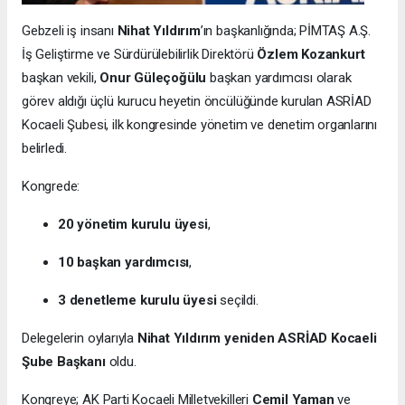
Gebzeli iş insanı
Nihat Yıldırım
’ın başkanlığında; PİMTAŞ A.Ş.
İş Geliştirme ve Sürdürülebilirlik Direktörü
Özlem Kozankurt
başkan vekili,
Onur Güleçoğülu
başkan yardımcısı olarak
görev aldığı üçlü kurucu heyetin öncülüğünde kurulan ASRİAD
Kocaeli Şubesi, ilk kongresinde yönetim ve denetim organlarını
belirledi.
Kongrede:
20 yönetim kurulu üyesi
,
10 başkan yardımcısı
,
3 denetleme kurulu üyesi
seçildi.
Delegelerin oylarıyla
Nihat Yıldırım yeniden ASRİAD Kocaeli
Şube Başkanı
oldu.
Kongreye; AK Parti Kocaeli Milletvekilleri
Cemil Yaman
ve