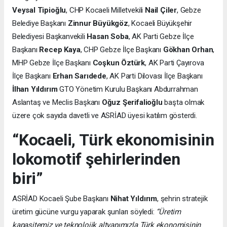
Veysal Tipioğlu
, CHP Kocaeli Milletvekili
Nail Çiler
, Gebze
Belediye Başkanı
Zinnur Büyükgöz
, Kocaeli Büyükşehir
Belediyesi Başkanvekili
Hasan Soba
, AK Parti Gebze İlçe
Başkanı
Recep Kaya
, CHP Gebze İlçe Başkanı
Gökhan Orhan
,
MHP Gebze İlçe Başkanı
Coşkun Öztürk
, AK Parti Çayırova
İlçe Başkanı
Erhan Sarıdede
, AK Parti Dilovası İlçe Başkanı
İlhan Yıldırım
GTO Yönetim Kurulu Başkanı Abdurrahman
Aslantaş ve Meclis Başkanı
Oğuz Şerifalioğlu
başta olmak
üzere çok sayıda davetli ve ASRİAD üyesi katılım gösterdi.
“Kocaeli, Türk ekonomisinin
lokomotif şehirlerinden
biri”
ASRİAD Kocaeli Şube Başkanı
Nihat Yıldırım
, şehrin stratejik
üretim gücüne vurgu yaparak şunları söyledi:
“Üretim
kapasitemiz ve teknolojik altyapımızla Türk ekonomisinin