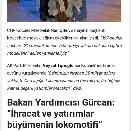
CHP Kocaeli Milletvekili
Nail Çiler
, sanayinin başkenti
Kocaeli’de mesleki eğitim eksikliklerinin altını çizdi:
“307 okulun
sadece 23’ü meslek lisesi. Teknolojiyi yakalamak için eğitim
modellerini acilen yenilemeliyiz.”
AK Parti Milletvekili
Veysal Tipioğlu
ise Kocaeli’nin ihracat
gücünü vurgulayarak:
“Şehrimizin ihracatı 35 milyar dolara
yaklaştı. Cari açığın kapanmasında en önemli rol, ürettiğiniz
katma değerli yatırımlar olacaktır.” dedi.
Bakan Yardımcısı Gürcan:
“İhracat ve yatırımlar
büyümenin lokomotifi”