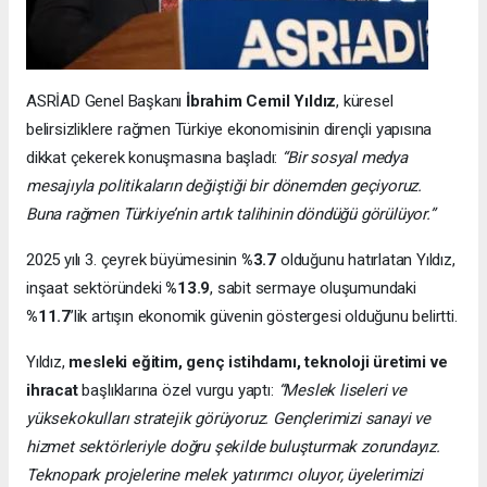
ASRİAD Genel Başkanı
İbrahim Cemil Yıldız
, küresel
belirsizliklere rağmen Türkiye ekonomisinin dirençli yapısına
dikkat çekerek konuşmasına başladı:
“Bir sosyal medya
mesajıyla politikaların değiştiği bir dönemden geçiyoruz.
Buna rağmen Türkiye’nin artık talihinin döndüğü görülüyor.”
2025 yılı 3. çeyrek büyümesinin
%3.7
olduğunu hatırlatan Yıldız,
inşaat sektöründeki
%13.9
, sabit sermaye oluşumundaki
%11.7
’lik artışın ekonomik güvenin göstergesi olduğunu belirtti.
Yıldız,
mesleki eğitim, genç istihdamı, teknoloji üretimi ve
ihracat
başlıklarına özel vurgu yaptı:
“Meslek liseleri ve
yüksekokulları stratejik görüyoruz. Gençlerimizi sanayi ve
hizmet sektörleriyle doğru şekilde buluşturmak zorundayız.
Teknopark projelerine melek yatırımcı oluyor, üyelerimizi