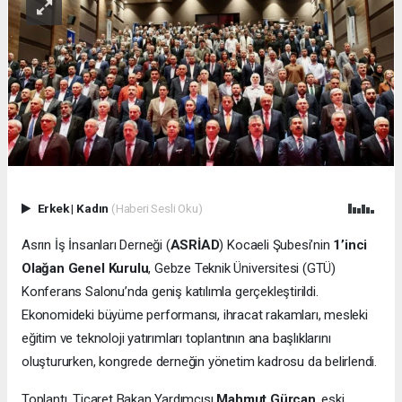
Erkek
|
Kadın
(Haberi Sesli Oku)
Asrın İş İnsanları Derneği (
ASRİAD
) Kocaeli Şubesi’nin
1’inci
Olağan Genel Kurulu
, Gebze Teknik Üniversitesi (GTÜ)
Konferans Salonu’nda geniş katılımla gerçekleştirildi.
Ekonomideki büyüme performansı, ihracat rakamları, mesleki
eğitim ve teknoloji yatırımları toplantının ana başlıklarını
oluştururken, kongrede derneğin yönetim kadrosu da belirlendi.
Toplantı, Ticaret Bakan Yardımcısı
Mahmut Gürcan
, eski