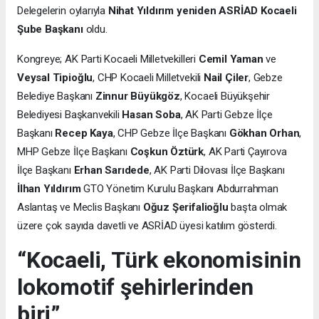
Delegelerin oylarıyla
Nihat Yıldırım yeniden ASRİAD Kocaeli
Şube Başkanı
oldu.
Kongreye; AK Parti Kocaeli Milletvekilleri
Cemil Yaman
ve
Veysal Tipioğlu
, CHP Kocaeli Milletvekili
Nail Çiler
, Gebze
Belediye Başkanı
Zinnur Büyükgöz
, Kocaeli Büyükşehir
Belediyesi Başkanvekili
Hasan Soba
, AK Parti Gebze İlçe
Başkanı
Recep Kaya
, CHP Gebze İlçe Başkanı
Gökhan Orhan
,
MHP Gebze İlçe Başkanı
Coşkun Öztürk
, AK Parti Çayırova
İlçe Başkanı
Erhan Sarıdede
, AK Parti Dilovası İlçe Başkanı
İlhan Yıldırım
GTO Yönetim Kurulu Başkanı Abdurrahman
Aslantaş ve Meclis Başkanı
Oğuz Şerifalioğlu
başta olmak
üzere çok sayıda davetli ve ASRİAD üyesi katılım gösterdi.
“Kocaeli, Türk ekonomisinin
lokomotif şehirlerinden
biri”