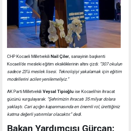
CHP Kocaeli Milletvekili
Nail Çiler
, sanayinin başkenti
Kocaeli’de mesleki eğitim eksikliklerinin altını çizdi:
“307 okulun
sadece 23’ü meslek lisesi. Teknolojiyi yakalamak için eğitim
modellerini acilen yenilemeliyiz.”
AK Parti Milletvekili
Veysal Tipioğlu
ise Kocaeli’nin ihracat
gücünü vurgulayarak:
“Şehrimizin ihracatı 35 milyar dolara
yaklaştı. Cari açığın kapanmasında en önemli rol, ürettiğiniz
katma değerli yatırımlar olacaktır.” dedi.
Bakan Yardımcısı Gürcan: