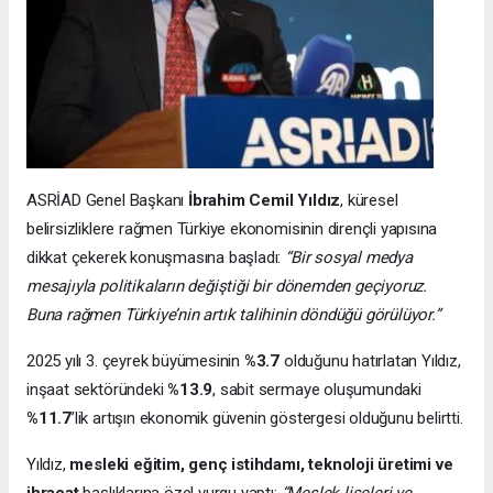
ASRİAD Genel Başkanı
İbrahim Cemil Yıldız
, küresel
belirsizliklere rağmen Türkiye ekonomisinin dirençli yapısına
dikkat çekerek konuşmasına başladı:
“Bir sosyal medya
mesajıyla politikaların değiştiği bir dönemden geçiyoruz.
Buna rağmen Türkiye’nin artık talihinin döndüğü görülüyor.”
2025 yılı 3. çeyrek büyümesinin
%3.7
olduğunu hatırlatan Yıldız,
inşaat sektöründeki
%13.9
, sabit sermaye oluşumundaki
%11.7
’lik artışın ekonomik güvenin göstergesi olduğunu belirtti.
Yıldız,
mesleki eğitim, genç istihdamı, teknoloji üretimi ve
ihracat
başlıklarına özel vurgu yaptı:
“Meslek liseleri ve