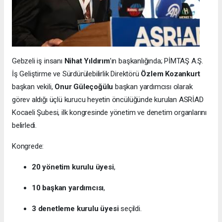
Gebzeli iş insanı
Nihat Yıldırım
’ın başkanlığında; PİMTAŞ A.Ş.
İş Geliştirme ve Sürdürülebilirlik Direktörü
Özlem Kozankurt
başkan vekili,
Onur Güleçoğülu
başkan yardımcısı olarak
görev aldığı üçlü kurucu heyetin öncülüğünde kurulan ASRİAD
Kocaeli Şubesi, ilk kongresinde yönetim ve denetim organlarını
belirledi.
Kongrede:
20 yönetim kurulu üyesi
,
10 başkan yardımcısı
,
3 denetleme kurulu üyesi
seçildi.