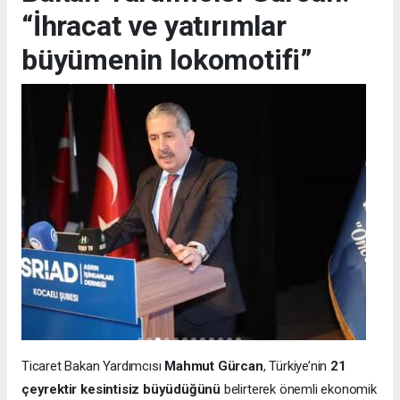
“İhracat ve yatırımlar
büyümenin lokomotifi”
Ticaret Bakan Yardımcısı
Mahmut Gürcan
, Türkiye’nin
21
çeyrektir kesintisiz büyüdüğünü
belirterek önemli ekonomik