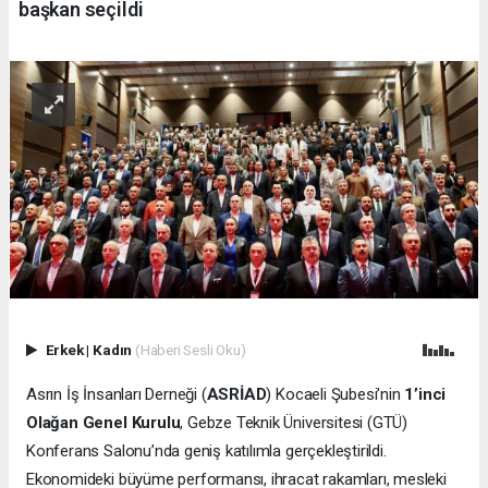
başkan seçildi
Erkek
|
Kadın
(Haberi Sesli Oku)
Asrın İş İnsanları Derneği (
ASRİAD
) Kocaeli Şubesi’nin
1’inci
Olağan Genel Kurulu
, Gebze Teknik Üniversitesi (GTÜ)
Konferans Salonu’nda geniş katılımla gerçekleştirildi.
Ekonomideki büyüme performansı, ihracat rakamları, mesleki