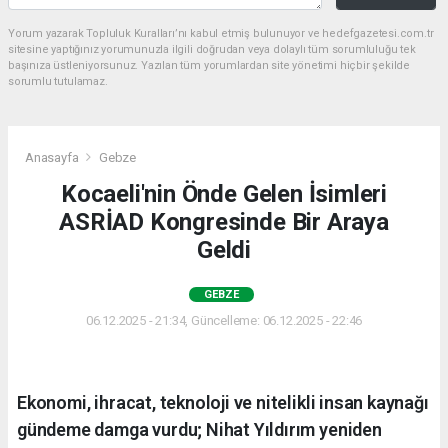
Yorum yazarak Topluluk Kuralları’nı kabul etmiş bulunuyor ve hedefgazetesi.com.tr
sitesine yaptığınız yorumunuzla ilgili doğrudan veya dolaylı tüm sorumluluğu tek
başınıza üstleniyorsunuz. Yazılan tüm yorumlardan site yönetimi hiçbir şekilde
sorumlu tutulamaz.
Anasayfa
Gebze
Kocaeli'nin Önde Gelen İsimleri
ASRİAD Kongresinde Bir Araya
Geldi
GEBZE
06.12.2025 - 21:34, Güncelleme: 06.12.2025 - 22:46
Ekonomi, ihracat, teknoloji ve nitelikli insan kaynağı
gündeme damga vurdu; Nihat Yıldırım yeniden