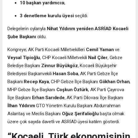
10 başkan yardımcısı
,
3 denetleme kurulu üyesi
seçildi.
Delegelerin oylarıyla
Nihat Yıldırım yeniden ASRİAD Kocaeli
Şube Başkanı
oldu.
Kongreye; AK Parti Kocaeli Milletvekilleri
Cemil Yaman
ve
Veysal Tipioğlu
, CHP Kocaeli Milletvekili
Nail Çiler
, Gebze
Belediye Başkanı
Zinnur Büyükgöz
, Kocaeli Büyükşehir
Belediyesi Başkanvekili
Hasan Soba
, AK Parti Gebze İlçe
Başkanı
Recep Kaya
, CHP Gebze İlçe Başkanı
Gökhan Orhan
,
MHP Gebze İlçe Başkanı
Coşkun Öztürk
, AK Parti Çayırova
İlçe Başkanı
Erhan Sarıdede
, AK Parti Dilovası İlçe Başkanı
İlhan Yıldırım
GTO Yönetim Kurulu Başkanı Abdurrahman
Aslantaş ve Meclis Başkanı
Oğuz Şerifalioğlu
başta olmak
üzere çok sayıda davetli ve ASRİAD üyesi katılım gösterdi.
“Kocaeli, Türk ekonomisinin