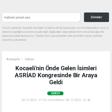
Gönder
Yorum yazarak Topluluk Kuralları’nı kabul etmiş bulunuyor ve hedefgazetesi.com.tr
sitesine yaptığınız yorumunuzla ilgili doğrudan veya dolaylı tüm sorumluluğu tek
başınıza üstleniyorsunuz. Yazılan tüm yorumlardan site yönetimi hiçbir şekilde
sorumlu tutulamaz.
Anasayfa
Gebze
Kocaeli'nin Önde Gelen İsimleri
ASRİAD Kongresinde Bir Araya
Geldi
GEBZE
06.12.2025 - 21:34, Güncelleme: 06.12.2025 - 22:46