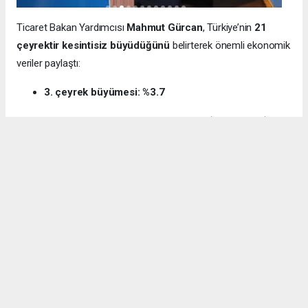
Ticaret Bakan Yardımcısı
Mahmut Gürcan
, Türkiye’nin
21
çeyrektir kesintisiz büyüdüğünü
belirterek önemli ekonomik
veriler paylaştı:
3. çeyrek büyümesi: %3.7
12 aylık ihracat: 270.6 milyar dolar (tarihi rekor)
Milli gelir: 1 trilyon 538 milyar dolar
Gürcan ayrıca e-ticaret hacminin
136 milyar TL’den 3 trilyon
TL’ye
yükseldiğini, bugün
600 bin işletmenin
e-ticarette aktif
olduğunu söyledi.
Kocaeli’nin dış ticaret verilerine de dikkat çeken
Gürcan:
“2024’te ihracat %7.3 artarak 32 milyar dolara ulaştı.
İhracatın ithalatı karşılama oranı 2025’te %87.5’e yükseldi. Bu
tablo Kocaeli’nin üretim gücünü net şekilde ortaya koyuyor.”