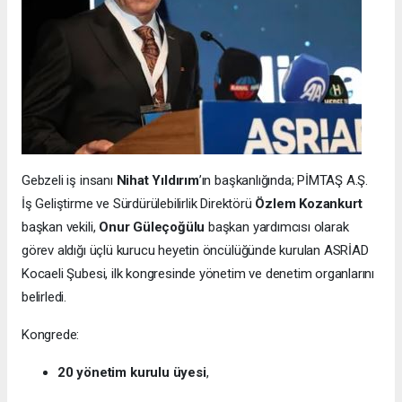
Gebzeli iş insanı
Nihat Yıldırım
’ın başkanlığında; PİMTAŞ A.Ş.
İş Geliştirme ve Sürdürülebilirlik Direktörü
Özlem Kozankurt
başkan vekili,
Onur Güleçoğülu
başkan yardımcısı olarak
görev aldığı üçlü kurucu heyetin öncülüğünde kurulan ASRİAD
Kocaeli Şubesi, ilk kongresinde yönetim ve denetim organlarını
belirledi.
Kongrede:
20 yönetim kurulu üyesi
,