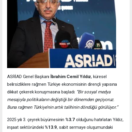
ASRİAD Genel Başkanı
İbrahim Cemil Yıldız
, küresel
belirsizliklere rağmen Türkiye ekonomisinin dirençli yapısına
dikkat çekerek konuşmasına başladı:
“Bir sosyal medya
mesajıyla politikaların değiştiği bir dönemden geçiyoruz.
Buna rağmen Türkiye’nin artık talihinin döndüğü görülüyor.”
2025 yılı 3. çeyrek büyümesinin
%3.7
olduğunu hatırlatan Yıldız,
inşaat sektöründeki
%13.9
, sabit sermaye oluşumundaki