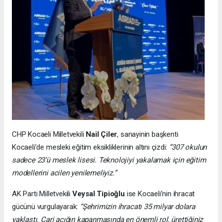
CHP Kocaeli Milletvekili
Nail Çiler
, sanayinin başkenti
Kocaeli’de mesleki eğitim eksikliklerinin altını çizdi:
“307 okulun
sadece 23’ü meslek lisesi. Teknolojiyi yakalamak için eğitim
modellerini acilen yenilemeliyiz.”
AK Parti Milletvekili
Veysal Tipioğlu
ise Kocaeli’nin ihracat
gücünü vurgulayarak:
“Şehrimizin ihracatı 35 milyar dolara
yaklaştı. Cari açığın kapanmasında en önemli rol, ürettiğiniz