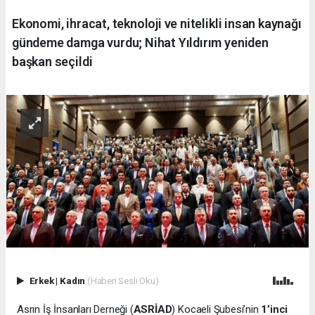
Ekonomi, ihracat, teknoloji ve nitelikli insan kaynağı
gündeme damga vurdu; Nihat Yıldırım yeniden
başkan seçildi
Erkek
|
Kadın
(Haberi Sesli Oku)
Asrın İş İnsanları Derneği (
ASRİAD
) Kocaeli Şubesi’nin
1’inci