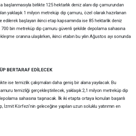
nda başlanmasıyla birlikte 125 hektarlık deniz alanı dip çamurundan
arılan yaklaşık 1 milyon metreküp dip çamuru, özel olarak hazırlanan
e edilerek başlayan ikinci etap kapsamında ise 85 hektarlık deniz
n, 700 bin metreküp dip çamuru güvenli şekilde depolama sahasına
ekleşme oranına ulaşılırken, ikinci etabın bu yılın Ağustos ayı sonunda
KÜP BERTARAF EDİLECEK
ikte ise temizlik çalışmaları daha geniş bir alana yayılacak. Bu
amuru temizliği gerçekleştirilecek, yaklaşık 2,1 milyon metreküp dip
olama sahasına taşınacak. İlk iki etapta ortaya konulan başarılı
, İzmit Körfezi'nin geleceğine yapılan uzun soluklu yatırımın en