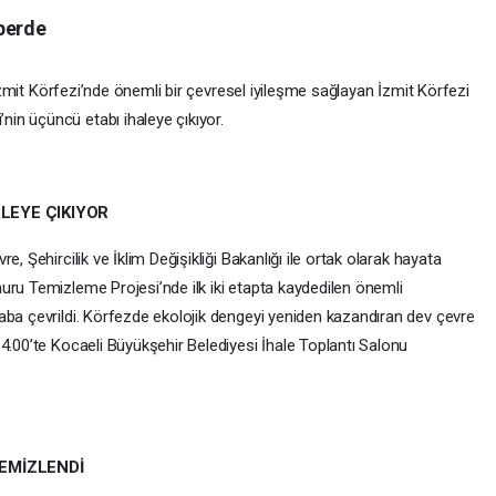
perde
a İzmit Körfezi’nde önemli bir çevresel iyileşme sağlayan İzmit Körfezi
in üçüncü etabı ihaleye çıkıyor.
ALEYE ÇIKIYOR
, Şehircilik ve İklim Değişikliği Bakanlığı ile ortak olarak hayata
uru Temizleme Projesi’nde ilk iki etapta kaydedilen önemli
aba çevrildi. Körfezde ekolojik dengeyi yeniden kazandıran dev çevre
4.00’te Kocaeli Büyükşehir Belediyesi İhale Toplantı Salonu
TEMİZLENDİ