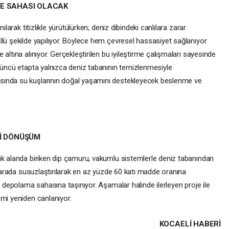
ME SAHASI OLACAK
ılarak titizlikle yürütülürken; deniz dibindeki canlılara zarar
llü şekilde yapılıyor. Böylece hem çevresel hassasiyet sağlanıyor
altına alınıyor. Gerçekleştirilen bu iyileştirme çalışmaları sayesinde
üçüncü etapta yalnızca deniz tabanının temizlenmesiyle
sında su kuşlarının doğal yaşamını destekleyecek beslenme ve
Lİ DÖNÜŞÜM
ık alanda biriken dip çamuru, vakumlu sistemlerle deniz tabanından
, karada susuzlaştırılarak en az yüzde 60 katı madde oranına
a depolama sahasına taşınıyor. Aşamalar halinde ilerleyen proje ile
emi yeniden canlanıyor.
KOCAELI HABERİ