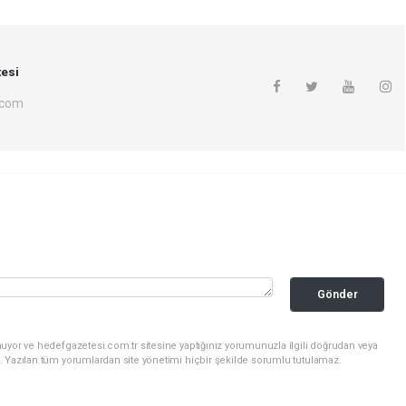
esi
.com
Gönder
uyor ve hedefgazetesi.com.tr sitesine yaptığınız yorumunuzla ilgili doğrudan veya
. Yazılan tüm yorumlardan site yönetimi hiçbir şekilde sorumlu tutulamaz.