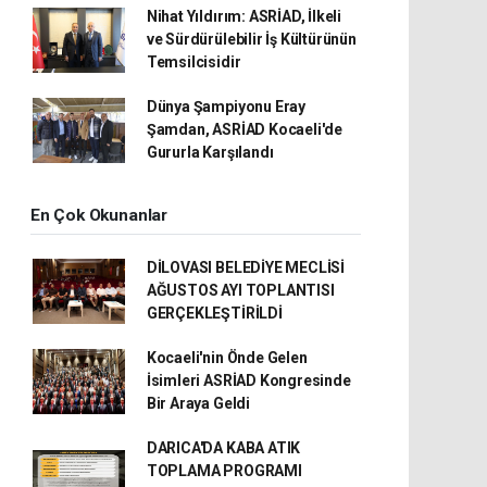
Nihat Yıldırım: ASRİAD, İlkeli
ve Sürdürülebilir İş Kültürünün
Temsilcisidir
Dünya Şampiyonu Eray
Şamdan, ASRİAD Kocaeli'de
Gururla Karşılandı
En Çok Okunanlar
DİLOVASI BELEDİYE MECLİSİ
AĞUSTOS AYI TOPLANTISI
GERÇEKLEŞTİRİLDİ
Kocaeli'nin Önde Gelen
İsimleri ASRİAD Kongresinde
Bir Araya Geldi
DARICA'DA KABA ATIK
TOPLAMA PROGRAMI