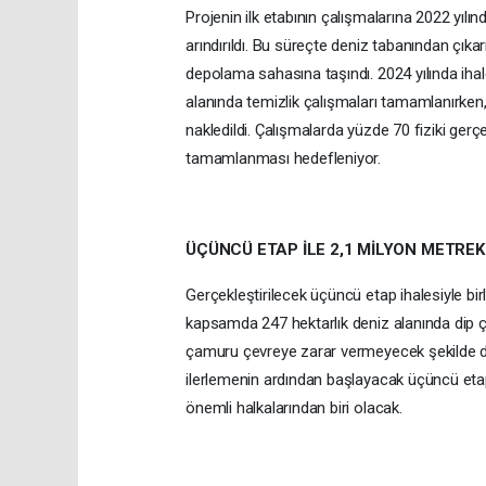
Projenin ilk etabının çalışmalarına 2022 yılı
arındırıldı. Bu süreçte deniz tabanından çık
depolama sahasına taşındı. 2024 yılında ihal
alanında temizlik çalışmaları tamamlanırke
nakledildi. Çalışmalarda yüzde 70 fiziki gerç
tamamlanması hedefleniyor.
ÜÇÜNCÜ ETAP İLE 2,1 MİLYON METRE
Gerçekleştirilecek üçüncü etap ihalesiyle birl
kapsamda 247 hektarlık deniz alanında dip ç
çamuru çevreye zarar vermeyecek şekilde dep
ilerlemenin ardından başlayacak üçüncü etap
önemli halkalarından biri olacak.