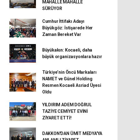
MAHALLE MAHALLE
SÜRÜYOR
Cumhur İttifakı Adayı
Büyükgöz: İstişarede Her
Zaman Bereket Var
Büyükakın: Kocaeli, daha
büyük organizasyonlara hazır
Türkiye’nin Öncü Markaları
NAMET ve Günel Holding
Resmen Kocaeli Asriad Üyesi
Oldu
YILDIRIM ADEM DOĞRUL
TAZİYE CEMİYET EVİNİ
ZİYARET ETTİ!
DAKKON'DAN ÜMİT MEDYA'YA