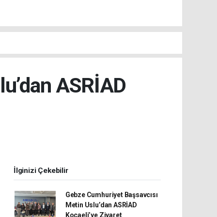
slu’dan ASRİAD
İlginizi Çekebilir
Gebze Cumhuriyet Başsavcısı
Metin Uslu’dan ASRİAD
Kocaeli’ye Ziyaret