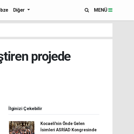
bze
Diğer
MENÜ
ştiren projede
İlginizi Çekebilir
Kocaeli'nin Önde Gelen
İsimleri ASRİAD Kongresinde