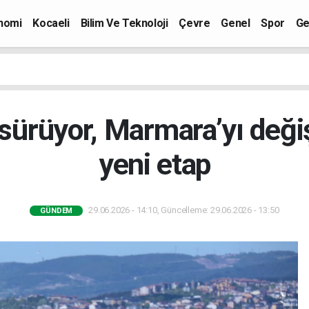
nomi
Kocaeli
Bilim Ve Teknoloji
Çevre
Genel
Spor
Ge
ş sürüyor, Marmara’yı deği
yeni etap
29.06.2026 - 14:10, Güncelleme: 29.06.2026 - 13:50
GÜNDEM