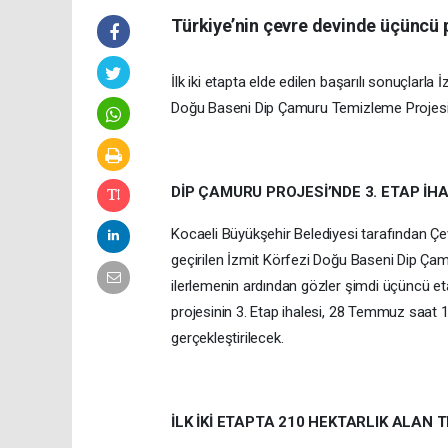
Türkiye’nin çevre devinde üçüncü 
İlk iki etapta elde edilen başarılı sonuçlarl
Doğu Baseni Dip Çamuru Temizleme Projesi’n
DİP ÇAMURU PROJESİ’NDE 3. ETAP İH
Kocaeli Büyükşehir Belediyesi tarafından Çevre
geçirilen İzmit Körfezi Doğu Baseni Dip Çam
ilerlemenin ardından gözler şimdi üçüncü et
projesinin 3. Etap ihalesi, 28 Temmuz saat 1
gerçekleştirilecek.
İLK İKİ ETAPTA 210 HEKTARLIK ALAN 