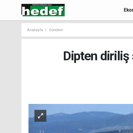
Eko
Anasayfa
Gündem
Dipten dirili