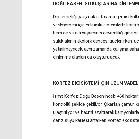
DOĞU BASENİ SU KUŞLARINA DİNLEN
Dip temizliği çalışmaları, tarama gemisi kullan
verilmemesi için vakumlu sistemlerle kontro
hem de su altı yaşamının devamlılığı güvence 
sulak alanın ekolojik dengesi güçlenirken, 
yetinilmeyecek; aynı zamanda çalışma saha
dinlenme alanları da oluşturulacak.
KÖRFEZ EKOSİSTEMİ İÇİN UZUN VADE
İzmit Körfezi Doğu Baseni’ndeki 468 hektarl
kontrollü şekilde çekiliyor. Çıkarılan çamur
ulaştırılıyor ve hacmi azaltılarak kamyonlarl
deniz suyu kalitesi artarken Körfez ekosist