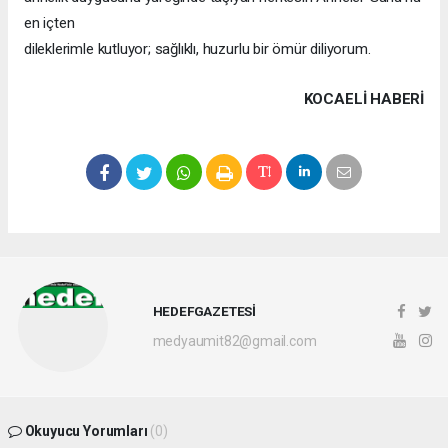
en içten
dileklerimle kutluyor; sağlıklı, huzurlu bir ömür diliyorum.
KOCAELI HABERİ
HEDEFGAZETESİ
medyaumit82@gmail.com
Okuyucu Yorumları
(0)