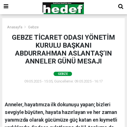
Anasayfa
Gebze
GEBZE TİCARET ODASI YÖNETİM
KURULU BAŞKANI
ABDURRAHMAN ASLANTAŞ’IN
ANNELER GÜNÜ MESAJI
GEBZE
09.05.2025 - 15:05, Güncelleme: 09.05.2025 - 16:17
Anneler, hayatımıza ilk dokunuşu yapan; bizleri
sevgiyle büyüten, hayata hazırlayan ve her zaman
yanımızda olarak gücümüze güç katan en kıymetli