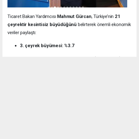
Ticaret Bakan Yardımcısı
Mahmut Gürcan
, Türkiye’nin
21
çeyrektir kesintisiz büyüdüğünü
belirterek önemli ekonomik
veriler paylaştı:
3. çeyrek büyümesi: %3.7
12 aylık ihracat: 270.6 milyar dolar (tarihi rekor)
Milli gelir: 1 trilyon 538 milyar dolar
Gürcan ayrıca e-ticaret hacminin
136 milyar TL’den 3 trilyon
TL’ye
yükseldiğini, bugün
600 bin işletmenin
e-ticarette aktif
olduğunu söyledi.
Kocaeli’nin dış ticaret verilerine de dikkat çeken
Gürcan:
“2024’te ihracat %7.3 artarak 32 milyar dolara ulaştı.
İhracatın ithalatı karşılama oranı 2025’te %87.5’e yükseldi. Bu
tablo Kocaeli’nin üretim gücünü net şekilde ortaya koyuyor.”