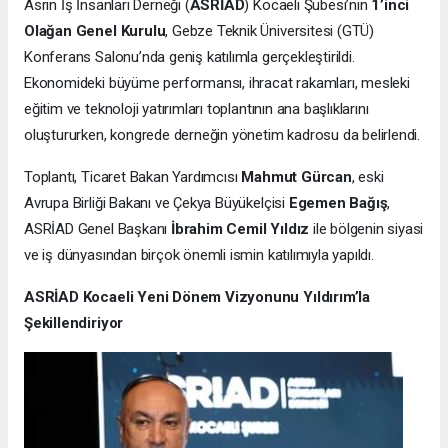
Asrın İş İnsanları Derneği (
ASRİAD
) Kocaeli Şubesi’nin
1’inci
Olağan Genel Kurulu
, Gebze Teknik Üniversitesi (GTÜ)
Konferans Salonu’nda geniş katılımla gerçekleştirildi.
Ekonomideki büyüme performansı, ihracat rakamları, mesleki
eğitim ve teknoloji yatırımları toplantının ana başlıklarını
oluştururken, kongrede derneğin yönetim kadrosu da belirlendi.
Toplantı, Ticaret Bakan Yardımcısı
Mahmut Gürcan
, eski
Avrupa Birliği Bakanı ve Çekya Büyükelçisi
Egemen Bağış
,
ASRİAD Genel Başkanı
İbrahim Cemil Yıldız
ile bölgenin siyasi
ve iş dünyasından birçok önemli ismin katılımıyla yapıldı.
ASRİAD Kocaeli Yeni Dönem Vizyonunu Yıldırım’la
Şekillendiriyor