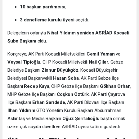
10 başkan yardımcısı
,
3 denetleme kurulu üyesi
seçildi.
Delegelerin oylarıyla
Nihat Yıldırım yeniden ASRİAD Kocaeli
Şube Başkanı
oldu.
Kongreye; AK Parti Kocaeli Milletvekilleri
Cemil Yaman
ve
Veysal Tipioğlu
, CHP Kocaeli Milletvekili
Nail Çiler
, Gebze
Belediye Başkanı
Zinnur Büyükgöz
, Kocaeli Büyükşehir
Belediyesi Başkanvekili
Hasan Soba
, AK Parti Gebze İlçe
Başkanı
Recep Kaya
, CHP Gebze İlçe Başkanı
Gökhan Orhan
,
MHP Gebze İlçe Başkanı
Coşkun Öztürk
, AK Parti Çayırova
İlçe Başkanı
Erhan Sarıdede
, AK Parti Dilovası İlçe Başkanı
İlhan Yıldırım
GTO Yönetim Kurulu Başkanı Abdurrahman
Aslantaş ve Meclis Başkanı
Oğuz Şerifalioğlu
başta olmak
üzere çok sayıda davetli ve ASRİAD üyesi katılım gösterdi.