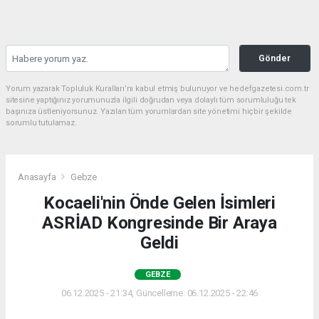
Gönder
Yorum yazarak Topluluk Kuralları’nı kabul etmiş bulunuyor ve hedefgazetesi.com.tr
sitesine yaptığınız yorumunuzla ilgili doğrudan veya dolaylı tüm sorumluluğu tek
başınıza üstleniyorsunuz. Yazılan tüm yorumlardan site yönetimi hiçbir şekilde
sorumlu tutulamaz.
Anasayfa
Gebze
Kocaeli'nin Önde Gelen İsimleri
ASRİAD Kongresinde Bir Araya
Geldi
GEBZE
06.12.2025 - 21:34, Güncelleme: 06.12.2025 - 22:46