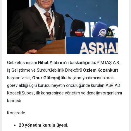
Gebzeli iş insanı
Nihat Yıldırım
’ın başkanlığında; PİMTAŞ A.Ş.
İş Geliştirme ve Sürdürülebilirlik Direktörü
Özlem Kozankurt
başkan vekili,
Onur Güleçoğülu
başkan yardımcısı olarak
görev aldığı üçlü kurucu heyetin öncülüğünde kurulan ASRİAD
Kocaeli Şubesi, ilk kongresinde yönetim ve denetim organlarını
belirledi.
Kongrede:
20 yönetim kurulu üyesi
,