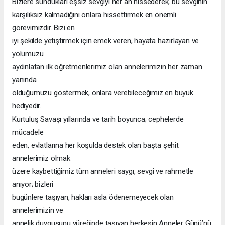
Bizlere sundukları eşsiz sevgiyi her an hissederek, bu sevginin
karşılıksız kalmadığını onlara hissettirmek en önemli
görevimizdir. Bizi en
iyi şekilde yetiştirmek için emek veren, hayata hazırlayan ve
yolumuzu
aydınlatan ilk öğretmenlerimiz olan annelerimizin her zaman
yanında
olduğumuzu göstermek, onlara verebileceğimiz en büyük
hediyedir.
Kurtuluş Savaşı yıllarında ve tarih boyunca; cephelerde
mücadele
eden, evlatlarına her koşulda destek olan başta şehit
annelerimiz olmak
üzere kaybettiğimiz tüm anneleri saygı, sevgi ve rahmetle
anıyor; bizleri
bugünlere taşıyan, hakları asla ödenemeyecek olan
annelerimizin ve
annelik duygusunu yüreğinde taşıyan herkesin Anneler Günü’nü