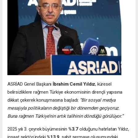
ASRİAD Genel Başkanı
İbrahim Cemil Yıldız
, küresel
belirsizliklere rağmen Türkiye ekonomisinin dirençli yapısına
dikkat çekerek konuşmasına başladı:
“Bir sosyal medya
mesajıyla politikaların değiştiği bir dönemden geçiyoruz.
Buna rağmen Türkiye’nin artık talihinin döndüğü görülüyor.”
2025 yılı 3. çeyrek büyümesinin
%3.7
olduğunu hatırlatan Yıldız,
inşaat sektöründeki
%13.9
, sabit sermaye oluşumundaki