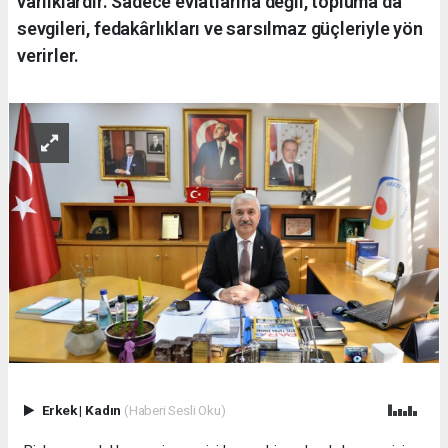
varlıklardır. Sadece evlatlarına değil, topluma da
sevgileri, fedakârlıkları ve sarsılmaz güçleriyle yön
verirler.
Erkek
|
Kadın
(Haberi Sesli Oku)