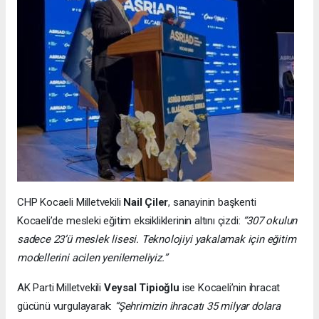
CHP Kocaeli Milletvekili
Nail Çiler
, sanayinin başkenti
Kocaeli’de mesleki eğitim eksikliklerinin altını çizdi:
“307 okulun
sadece 23’ü meslek lisesi. Teknolojiyi yakalamak için eğitim
modellerini acilen yenilemeliyiz.”
AK Parti Milletvekili
Veysal Tipioğlu
ise Kocaeli’nin ihracat
gücünü vurgulayarak:
“Şehrimizin ihracatı 35 milyar dolara