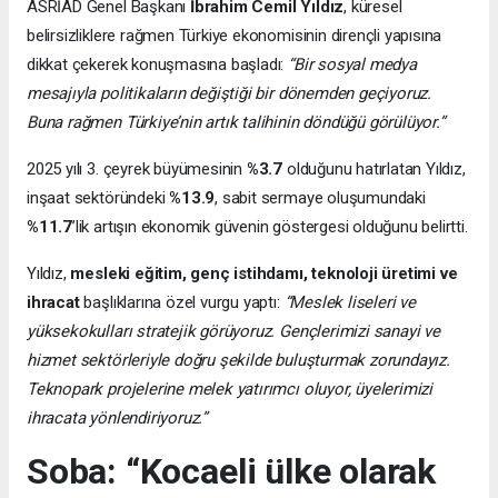
ASRİAD Genel Başkanı
İbrahim Cemil Yıldız
, küresel
belirsizliklere rağmen Türkiye ekonomisinin dirençli yapısına
dikkat çekerek konuşmasına başladı:
“Bir sosyal medya
mesajıyla politikaların değiştiği bir dönemden geçiyoruz.
Buna rağmen Türkiye’nin artık talihinin döndüğü görülüyor.”
2025 yılı 3. çeyrek büyümesinin
%3.7
olduğunu hatırlatan Yıldız,
inşaat sektöründeki
%13.9
, sabit sermaye oluşumundaki
%11.7
’lik artışın ekonomik güvenin göstergesi olduğunu belirtti.
Yıldız,
mesleki eğitim, genç istihdamı, teknoloji üretimi ve
ihracat
başlıklarına özel vurgu yaptı:
“Meslek liseleri ve
yüksekokulları stratejik görüyoruz. Gençlerimizi sanayi ve
hizmet sektörleriyle doğru şekilde buluşturmak zorundayız.
Teknopark projelerine melek yatırımcı oluyor, üyelerimizi
ihracata yönlendiriyoruz.”
Soba: “Kocaeli ülke olarak