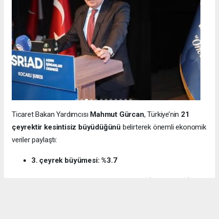
Ticaret Bakan Yardımcısı
Mahmut Gürcan
, Türkiye’nin
21
çeyrektir kesintisiz büyüdüğünü
belirterek önemli ekonomik
veriler paylaştı:
3. çeyrek büyümesi: %3.7
12 aylık ihracat: 270.6 milyar dolar (tarihi rekor)
Milli gelir: 1 trilyon 538 milyar dolar