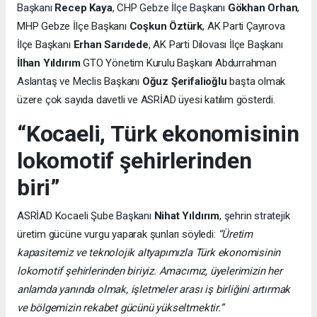
Başkanı
Recep Kaya
, CHP Gebze İlçe Başkanı
Gökhan Orhan
,
MHP Gebze İlçe Başkanı
Coşkun Öztürk
, AK Parti Çayırova
İlçe Başkanı
Erhan Sarıdede
, AK Parti Dilovası İlçe Başkanı
İlhan Yıldırım
GTO Yönetim Kurulu Başkanı Abdurrahman
Aslantaş ve Meclis Başkanı
Oğuz Şerifalioğlu
başta olmak
üzere çok sayıda davetli ve ASRİAD üyesi katılım gösterdi.
“Kocaeli, Türk ekonomisinin
lokomotif şehirlerinden
biri”
ASRİAD Kocaeli Şube Başkanı
Nihat Yıldırım
, şehrin stratejik
üretim gücüne vurgu yaparak şunları söyledi:
“Üretim
kapasitemiz ve teknolojik altyapımızla Türk ekonomisinin
lokomotif şehirlerinden biriyiz. Amacımız, üyelerimizin her
anlamda yanında olmak, işletmeler arası iş birliğini artırmak
ve bölgemizin rekabet gücünü yükseltmektir.”