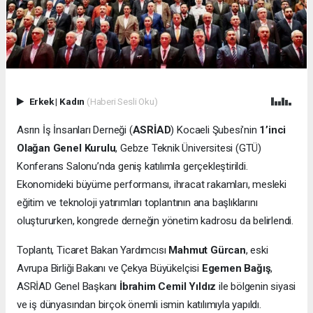
Erkek
|
Kadın
(Haberi Sesli Oku)
Asrın İş İnsanları Derneği (
ASRİAD
) Kocaeli Şubesi’nin
1’inci
Olağan Genel Kurulu
, Gebze Teknik Üniversitesi (GTÜ)
Konferans Salonu’nda geniş katılımla gerçekleştirildi.
Ekonomideki büyüme performansı, ihracat rakamları, mesleki
eğitim ve teknoloji yatırımları toplantının ana başlıklarını
oluştururken, kongrede derneğin yönetim kadrosu da belirlendi.
Toplantı, Ticaret Bakan Yardımcısı
Mahmut Gürcan
, eski
Avrupa Birliği Bakanı ve Çekya Büyükelçisi
Egemen Bağış
,
ASRİAD Genel Başkanı
İbrahim Cemil Yıldız
ile bölgenin siyasi
ve iş dünyasından birçok önemli ismin katılımıyla yapıldı.