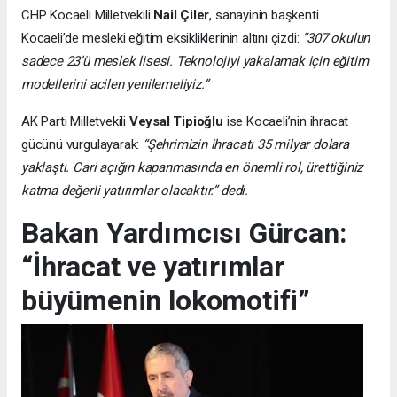
CHP Kocaeli Milletvekili
Nail Çiler
, sanayinin başkenti
Kocaeli’de mesleki eğitim eksikliklerinin altını çizdi:
“307 okulun
sadece 23’ü meslek lisesi. Teknolojiyi yakalamak için eğitim
modellerini acilen yenilemeliyiz.”
AK Parti Milletvekili
Veysal Tipioğlu
ise Kocaeli’nin ihracat
gücünü vurgulayarak:
“Şehrimizin ihracatı 35 milyar dolara
yaklaştı. Cari açığın kapanmasında en önemli rol, ürettiğiniz
katma değerli yatırımlar olacaktır.” dedi.
Bakan Yardımcısı Gürcan:
“İhracat ve yatırımlar
büyümenin lokomotifi”