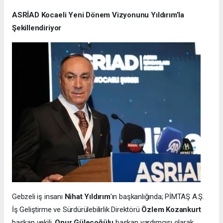
ASRİAD Kocaeli Yeni Dönem Vizyonunu Yıldırım’la
Şekillendiriyor
Gebzeli iş insanı
Nihat Yıldırım
’ın başkanlığında; PİMTAŞ A.Ş.
İş Geliştirme ve Sürdürülebilirlik Direktörü
Özlem Kozankurt
başkan vekili,
Onur Güleçoğülu
başkan yardımcısı olarak