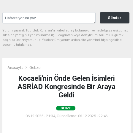
Gönder
Yorum yazarak Topluluk Kuralları’nı kabul etmiş bulunuyor ve hedefgazetesi.com.tr
sitesine yaptığınız yorumunuzla ilgili doğrudan veya dolaylı tüm sorumluluğu tek
başınıza üstleniyorsunuz. Yazılan tüm yorumlardan site yönetimi hiçbir şekilde
sorumlu tutulamaz.
Anasayfa
Gebze
Kocaeli'nin Önde Gelen İsimleri
ASRİAD Kongresinde Bir Araya
Geldi
GEBZE
06.12.2025 - 21:34, Güncelleme: 06.12.2025 - 22:46