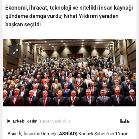
Ekonomi, ihracat, teknoloji ve nitelikli insan kaynağı
gündeme damga vurdu; Nihat Yıldırım yeniden
başkan seçildi
Erkek
|
Kadın
(Haberi Sesli Oku)
Asrın İş İnsanları Derneği (
ASRİAD
) Kocaeli Şubesi’nin
1’inci