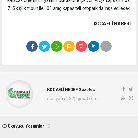
katacak önemli bir yatırım olarak öne çıkıyor. Proje kapsamında
715 kişilik tribün ile 103 araç kapasiteli otopark da inşa edilecek.
KOCAELI HABERİ
KOCAELİ HEDEF Gazetesi
medyaumit82@gmail.com
Okuyucu Yorumları
(0)