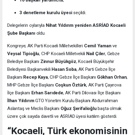
10 başkan yardımcısı
,
3 denetleme kurulu üyesi
seçildi.
Delegelerin oylarıyla
Nihat Yıldırım yeniden ASRİAD Kocaeli
Şube Başkanı
oldu.
Kongreye; AK Parti Kocaeli Milletvekilleri
Cemil Yaman
ve
Veysal Tipioğlu
, CHP Kocaeli Milletvekili
Nail Çiler
, Gebze
Belediye Başkanı
Zinnur Büyükgöz
, Kocaeli Büyükşehir
Belediyesi Başkanvekili
Hasan Soba
, AK Parti Gebze İlçe
Başkanı
Recep Kaya
, CHP Gebze İlçe Başkanı
Gökhan Orhan
,
MHP Gebze İlçe Başkanı
Coşkun Öztürk
, AK Parti Çayırova
İlçe Başkanı
Erhan Sarıdede
, AK Parti Dilovası İlçe Başkanı
İlhan Yıldırım
GTO Yönetim Kurulu Başkanı Abdurrahman
Aslantaş ve Meclis Başkanı
Oğuz Şerifalioğlu
başta olmak
üzere çok sayıda davetli ve ASRİAD üyesi katılım gösterdi.
“Kocaeli, Türk ekonomisinin