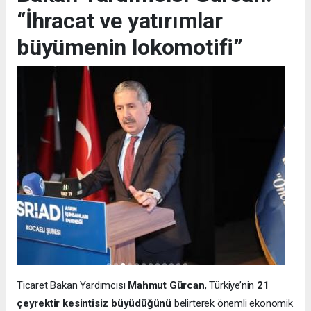
“İhracat ve yatırımlar
büyümenin lokomotifi”
Ticaret Bakan Yardımcısı
Mahmut Gürcan
, Türkiye’nin
21
çeyrektir kesintisiz büyüdüğünü
belirterek önemli ekonomik