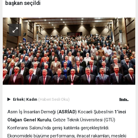
başkan seçildi
Erkek
|
Kadın
(Haberi Sesli Oku)
Asrın İş İnsanları Derneği (
ASRİAD
) Kocaeli Şubesi’nin
1’inci
Olağan Genel Kurulu
, Gebze Teknik Üniversitesi (GTÜ)
Konferans Salonu’nda geniş katılımla gerçekleştirildi.
Ekonomideki büyüme performansı, ihracat rakamları, mesleki