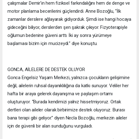
çalışmalar Demir’in hem fiziksel farkındalığını hem de denge ve
motor planlama becerilerini güçlendirdi. Anne Bozoğlu, “İlk
zamanlar derslere ağlayarak gidiyorduk. Şimdi ise hangi hocaya
gideceğini biliyor, derslerden şen şakrak çıkıyor. Fizyoterapiyle
oğlumun bedenine güveni arttı. İki ay sonra yürümeye
başlaması bizim için mucizeydi.” diye konuştu.
GONCA, AİLELERE DE DESTEK OLUYOR
Gonca Engelsiz Yaşam Merkezi, yalnızca çocukların gelişimine
değil, ailelerin ruhsal dayanıklılığına da katkı sunuyor. Veliler her
hafta bir araya gelerek dayanışma ve paylaşım ortamı
oluşturuyor. “Burada kendimizi yalnız hissetmiyoruz. Ortak
dertleri olan aileler olarak birbirimize destek oluyoruz. Burası
bana terapi gibi geliyor.” diyen Necla Bozoğlu, merkezin aileler
için de güvenli bir alan sunduğunu vurguladı.