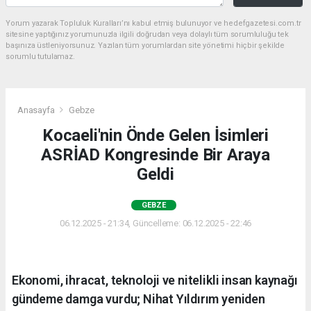
Yorum yazarak Topluluk Kuralları’nı kabul etmiş bulunuyor ve hedefgazetesi.com.tr
sitesine yaptığınız yorumunuzla ilgili doğrudan veya dolaylı tüm sorumluluğu tek
başınıza üstleniyorsunuz. Yazılan tüm yorumlardan site yönetimi hiçbir şekilde
sorumlu tutulamaz.
Anasayfa
Gebze
Kocaeli'nin Önde Gelen İsimleri
ASRİAD Kongresinde Bir Araya
Geldi
GEBZE
06.12.2025 - 21:34, Güncelleme: 06.12.2025 - 22:46
Ekonomi, ihracat, teknoloji ve nitelikli insan kaynağı
gündeme damga vurdu; Nihat Yıldırım yeniden