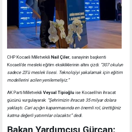
CHP Kocaeli Milletvekili
Nail Çiler
, sanayinin başkenti
Kocaeli’de mesleki eğitim eksikliklerinin altını çizdi:
“307 okulun
sadece 23’ü meslek lisesi. Teknolojiyi yakalamak için eğitim
modellerini acilen yenilemeliyiz.”
AK Parti Milletvekili
Veysal Tipioğlu
ise Kocaeli’nin ihracat
gücünü vurgulayarak:
“Şehrimizin ihracatı 35 milyar dolara
yaklaştı. Cari açığın kapanmasında en önemli rol, ürettiğiniz
katma değerli yatırımlar olacaktır.” dedi.
Bakan Yardımcısı Gürcan: