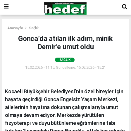
Anasayfa
Sağlık
Gonca’da atılan ilk adım, minik
Demir’e umut oldu
SAĞLIK
15.02.2026 - 11:15, Güncelleme: 15.02.2026 - 15:21
Kocaeli Büyükşehir Belediyesi’nin özel bireyler için
hayata geçirdiği Gonca Engelsiz Yaşam Merkezi,
ailelerinin hayatına dokunan çalışmalarıyla umut
olmaya devam ediyor. Merkezde yürütülen
fizyoterapi ve duyu bütünleme eğitimlerine tabi
tutulan 3 yaşındaki Demir Bozoğlu, attığı her adımla