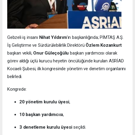
Gebzeli iş insanı
Nihat Yıldırım
’ın başkanlığında; PİMTAŞ A.Ş.
İş Geliştirme ve Sürdürülebilirlik Direktörü
Özlem Kozankurt
başkan vekili,
Onur Güleçoğülu
başkan yardımcısı olarak
görev aldığı üçlü kurucu heyetin öncülüğünde kurulan ASRİAD
Kocaeli Şubesi, ilk kongresinde yönetim ve denetim organlarını
belirledi.
Kongrede:
20 yönetim kurulu üyesi
,
10 başkan yardımcısı
,
3 denetleme kurulu üyesi
seçildi.