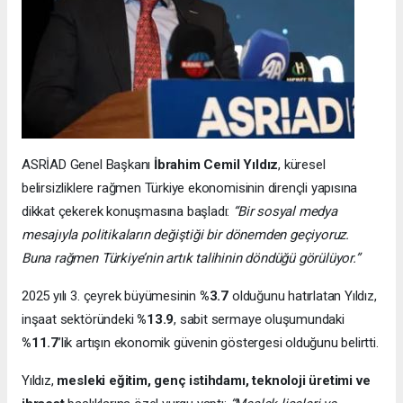
ASRİAD Genel Başkanı
İbrahim Cemil Yıldız
, küresel
belirsizliklere rağmen Türkiye ekonomisinin dirençli yapısına
dikkat çekerek konuşmasına başladı:
“Bir sosyal medya
mesajıyla politikaların değiştiği bir dönemden geçiyoruz.
Buna rağmen Türkiye’nin artık talihinin döndüğü görülüyor.”
2025 yılı 3. çeyrek büyümesinin
%3.7
olduğunu hatırlatan Yıldız,
inşaat sektöründeki
%13.9
, sabit sermaye oluşumundaki
%11.7
’lik artışın ekonomik güvenin göstergesi olduğunu belirtti.
Yıldız,
mesleki eğitim, genç istihdamı, teknoloji üretimi ve