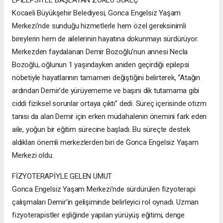
EPİLEPSİYLE BAŞLAYAN ZORLU SÜREÇ
Kocaeli Büyükşehir Belediyesi, Gonca Engelsiz Yaşam
Merkezi’nde sunduğu hizmetlerle hem özel gereksinimli
bireylerin hem de ailelerinin hayatına dokunmayı sürdürüyor.
Merkezden faydalanan Demir Bozoğlu’nun annesi Necla
Bozoğlu, oğlunun 1 yaşındayken aniden geçirdiği epilepsi
nöbetiyle hayatlarının tamamen değiştiğini belirterek, “Atağın
ardından Demir’de yürüyememe ve başını dik tutamama gibi
ciddi fiziksel sorunlar ortaya çıktı” dedi. Süreç içerisinde otizm
tanısı da alan Demir için erken müdahalenin önemini fark eden
aile, yoğun bir eğitim sürecine başladı. Bu süreçte destek
aldıkları önemli merkezlerden biri de Gonca Engelsiz Yaşam
Merkezi oldu.
FİZYOTERAPİYLE GELEN UMUT
Gonca Engelsiz Yaşam Merkezi’nde sürdürülen fizyoterapi
çalışmaları Demir’in gelişiminde belirleyici rol oynadı. Uzman
fizyoterapistler eşliğinde yapılan yürüyüş eğitimi, denge