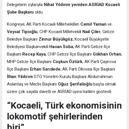
Delegelerin oylarıyla
Nihat Yıldırım yeniden ASRİAD Kocaeli
Şube Başkanı
oldu.
Kongreye; AK Parti Kocaeli Milletvekilleri
Cemil Yaman
ve
Veysal Tipioğlu
, CHP Kocaeli Milletvekili
Nail Çiler
, Gebze
Belediye Başkanı
Zinnur Büyükgöz
, Kocaeli Büyükşehir
Belediyesi Başkanvekili
Hasan Soba
, AK Parti Gebze İlçe
Başkanı
Recep Kaya
, CHP Gebze İlçe Başkanı
Gökhan Orhan
,
MHP Gebze İlçe Başkanı
Coşkun Öztürk
, AK Parti Çayırova
İlçe Başkanı
Erhan Sarıdede
, AK Parti Dilovası İlçe Başkanı
İlhan Yıldırım
GTO Yönetim Kurulu Başkanı Abdurrahman
Aslantaş ve Meclis Başkanı
Oğuz Şerifalioğlu
başta olmak
üzere çok sayıda davetli ve ASRİAD üyesi katılım gösterdi.
“Kocaeli, Türk ekonomisinin
lokomotif şehirlerinden
biri”