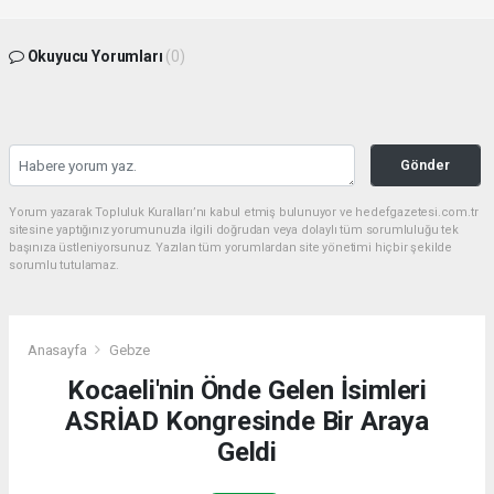
Okuyucu Yorumları
(0)
Gönder
Yorum yazarak Topluluk Kuralları’nı kabul etmiş bulunuyor ve hedefgazetesi.com.tr
sitesine yaptığınız yorumunuzla ilgili doğrudan veya dolaylı tüm sorumluluğu tek
başınıza üstleniyorsunuz. Yazılan tüm yorumlardan site yönetimi hiçbir şekilde
sorumlu tutulamaz.
Anasayfa
Gebze
Kocaeli'nin Önde Gelen İsimleri
ASRİAD Kongresinde Bir Araya
Geldi