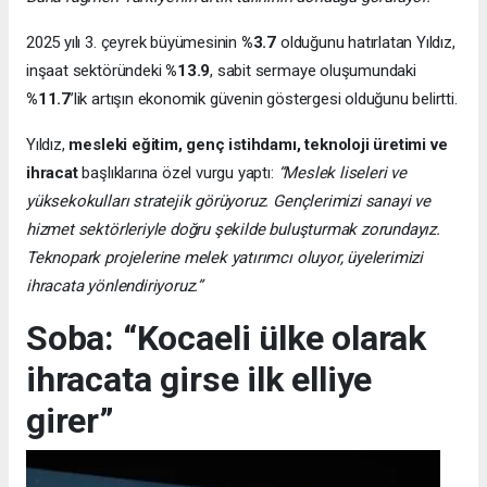
2025 yılı 3. çeyrek büyümesinin
%3.7
olduğunu hatırlatan Yıldız,
inşaat sektöründeki
%13.9
, sabit sermaye oluşumundaki
%11.7
’lik artışın ekonomik güvenin göstergesi olduğunu belirtti.
Yıldız,
mesleki eğitim, genç istihdamı, teknoloji üretimi ve
ihracat
başlıklarına özel vurgu yaptı:
“Meslek liseleri ve
yüksekokulları stratejik görüyoruz. Gençlerimizi sanayi ve
hizmet sektörleriyle doğru şekilde buluşturmak zorundayız.
Teknopark projelerine melek yatırımcı oluyor, üyelerimizi
ihracata yönlendiriyoruz.”
Soba: “Kocaeli ülke olarak
ihracata girse ilk elliye
girer”