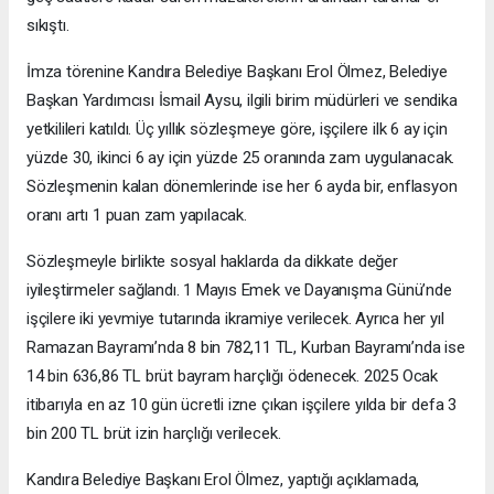
sıkıştı.
İmza törenine Kandıra Belediye Başkanı Erol Ölmez, Belediye
Başkan Yardımcısı İsmail Aysu, ilgili birim müdürleri ve sendika
yetkilileri katıldı. Üç yıllık sözleşmeye göre, işçilere ilk 6 ay için
yüzde 30, ikinci 6 ay için yüzde 25 oranında zam uygulanacak.
Sözleşmenin kalan dönemlerinde ise her 6 ayda bir, enflasyon
oranı artı 1 puan zam yapılacak.
Sözleşmeyle birlikte sosyal haklarda da dikkate değer
iyileştirmeler sağlandı. 1 Mayıs Emek ve Dayanışma Günü’nde
işçilere iki yevmiye tutarında ikramiye verilecek. Ayrıca her yıl
Ramazan Bayramı’nda 8 bin 782,11 TL, Kurban Bayramı’nda ise
14 bin 636,86 TL brüt bayram harçlığı ödenecek. 2025 Ocak
itibarıyla en az 10 gün ücretli izne çıkan işçilere yılda bir defa 3
bin 200 TL brüt izin harçlığı verilecek.
Kandıra Belediye Başkanı Erol Ölmez, yaptığı açıklamada,