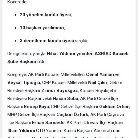
Kongrede:
20 yönetim kurulu üyesi
,
10 başkan yardımcısı
,
3 denetleme kurulu üyesi
seçildi.
Delegelerin oylarıyla
Nihat Yıldırım yeniden ASRİAD Kocaeli
Şube Başkanı
oldu.
Kongreye; AK Parti Kocaeli Milletvekilleri
Cemil Yaman
ve
Veysal Tipioğlu
, CHP Kocaeli Milletvekili
Nail Çiler
, Gebze
Belediye Başkanı
Zinnur Büyükgöz
, Kocaeli Büyükşehir
Belediyesi Başkanvekili
Hasan Soba
, AK Parti Gebze İlçe
Başkanı
Recep Kaya
, CHP Gebze İlçe Başkanı
Gökhan Orhan
,
MHP Gebze İlçe Başkanı
Coşkun Öztürk
, AK Parti Çayırova
İlçe Başkanı
Erhan Sarıdede
, AK Parti Dilovası İlçe Başkanı
İlhan Yıldırım
GTO Yönetim Kurulu Başkanı Abdurrahman