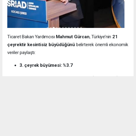
Ticaret Bakan Yardımcısı
Mahmut Gürcan
, Türkiye’nin
21
çeyrektir kesintisiz büyüdüğünü
belirterek önemli ekonomik
veriler paylaştı:
3. çeyrek büyümesi: %3.7
12 aylık ihracat: 270.6 milyar dolar (tarihi rekor)
Milli gelir: 1 trilyon 538 milyar dolar
Gürcan ayrıca e-ticaret hacminin
136 milyar TL’den 3 trilyon
TL’ye
yükseldiğini, bugün
600 bin işletmenin
e-ticarette aktif
olduğunu söyledi.
Kocaeli’nin dış ticaret verilerine de dikkat çeken