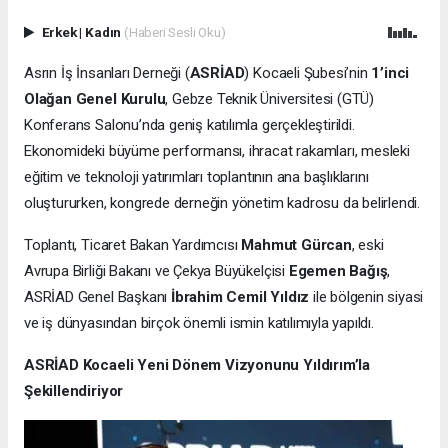
Erkek
|
Kadın
(Haberi Sesli Oku)
Asrın İş İnsanları Derneği (
ASRİAD
) Kocaeli Şubesi’nin
1’inci
Olağan Genel Kurulu
, Gebze Teknik Üniversitesi (GTÜ)
Konferans Salonu’nda geniş katılımla gerçekleştirildi.
Ekonomideki büyüme performansı, ihracat rakamları, mesleki
eğitim ve teknoloji yatırımları toplantının ana başlıklarını
oluştururken, kongrede derneğin yönetim kadrosu da belirlendi.
Toplantı, Ticaret Bakan Yardımcısı
Mahmut Gürcan
, eski
Avrupa Birliği Bakanı ve Çekya Büyükelçisi
Egemen Bağış
,
ASRİAD Genel Başkanı
İbrahim Cemil Yıldız
ile bölgenin siyasi
ve iş dünyasından birçok önemli ismin katılımıyla yapıldı.
ASRİAD Kocaeli Yeni Dönem Vizyonunu Yıldırım’la
Şekillendiriyor