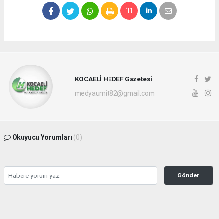
KOCAELİ HEDEF Gazetesi
medyaumit82@gmail.com
Okuyucu Yorumları
(0)
Gönder
Yorum yazarak Topluluk Kuralları’nı kabul etmiş bulunuyor ve hedefgazetesi.com.tr
sitesine yaptığınız yorumunuzla ilgili doğrudan veya dolaylı tüm sorumluluğu tek
başınıza üstleniyorsunuz. Yazılan tüm yorumlardan site yönetimi hiçbir şekilde