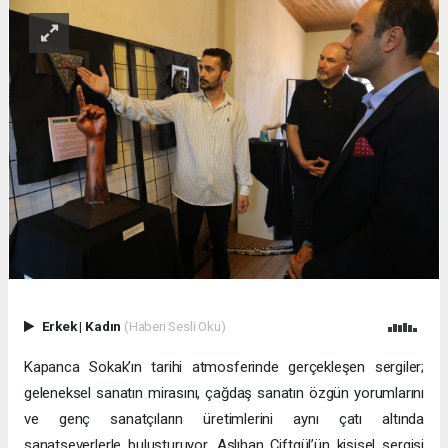
Erkek
|
Kadın
(Haberi Sesli Oku)
Kapanca Sokak’ın tarihi atmosferinde gerçekleşen sergiler;
geleneksel sanatın mirasını, çağdaş sanatın özgün yorumlarını
ve genç sanatçıların üretimlerini aynı çatı altında
sanatseverlerle buluşturuyor. Aslıhan Çiftgül’ün kişisel sergisi