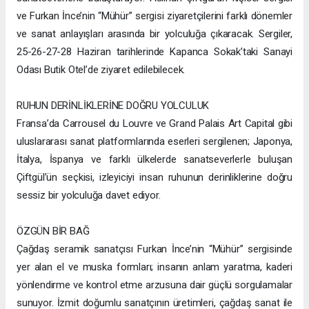
ve Furkan İnce’nin “Mühür” sergisi ziyaretçilerini farklı dönemler
ve sanat anlayışları arasında bir yolculuğa çıkaracak. Sergiler,
25-26-27-28 Haziran tarihlerinde Kapanca Sokak’taki Sanayi
Odası Butik Otel’de ziyaret edilebilecek.
RUHUN DERİNLİKLERİNE DOĞRU YOLCULUK
Fransa’da Carrousel du Louvre ve Grand Palais Art Capital gibi
uluslararası sanat platformlarında eserleri sergilenen; Japonya,
İtalya, İspanya ve farklı ülkelerde sanatseverlerle buluşan
Çiftgül’ün seçkisi, izleyiciyi insan ruhunun derinliklerine doğru
sessiz bir yolculuğa davet ediyor.
ÖZGÜN BİR BAĞ
Çağdaş seramik sanatçısı Furkan İnce’nin “Mühür” sergisinde
yer alan el ve muska formları; insanın anlam yaratma, kaderi
yönlendirme ve kontrol etme arzusuna dair güçlü sorgulamalar
sunuyor. İzmit doğumlu sanatçının üretimleri, çağdaş sanat ile