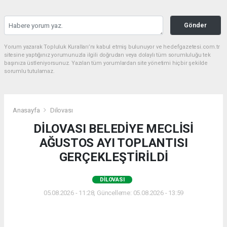
Gönder
Yorum yazarak Topluluk Kuralları’nı kabul etmiş bulunuyor ve hedefgazetesi.com.tr
sitesine yaptığınız yorumunuzla ilgili doğrudan veya dolaylı tüm sorumluluğu tek
başınıza üstleniyorsunuz. Yazılan tüm yorumlardan site yönetimi hiçbir şekilde
sorumlu tutulamaz.
Anasayfa
Dilovası
DİLOVASI BELEDİYE MECLİSİ
AĞUSTOS AYI TOPLANTISI
GERÇEKLEŞTİRİLDİ
DILOVASI
05.08.2026 - 11:28, Güncelleme: 05.08.2026 - 13:59