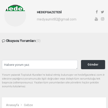
HEDEFGAZETESİ
medyaumit82@gmail.com
Okuyucu Yorumları
(0)
Gönder
Yorum yazarak Topluluk Kuralları’nı kabul etmiş bulunuyor ve hedefgazetesi.com.tr
sitesine yaptığınız yorumunuzla ilgili doğrudan veya dolaylı tüm sorumluluğu tek
başınıza üstleniyorsunuz. Yazılan tüm yorumlardan site yönetimi hiçbir şekilde
sorumlu tutulamaz.
Anasayfa
Gebze