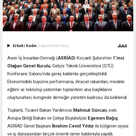
Erkek
|
Kadın
(Haberi Sesli Oku)
Asrın İş İnsanları Derneği (
ASRİAD
) Kocaeli Şubesi’nin
1’inci
Olağan Genel Kurulu
, Gebze Teknik Üniversitesi (GTÜ)
Konferans Salonu’nda geniş katılımla gerçekleştirildi.
Ekonomideki büyüme performansı, ihracat rakamları, mesleki
eğitim ve teknoloji yatırımları toplantının ana başlıklarını
oluştururken, kongrede derneğin yönetim kadrosu da belirlendi.
Toplantı, Ticaret Bakan Yardımcısı
Mahmut Gürcan
, eski
Avrupa Birliği Bakanı ve Çekya Büyükelçisi
Egemen Bağış
,
ASRİAD Genel Başkanı
İbrahim Cemil Yıldız
ile bölgenin siyasi
ve iş dünyasından birçok önemli ismin katılımıyla yapıldı.