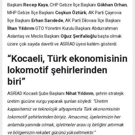
Başkanı
Recep Kaya
, CHP Gebze İlçe Başkanı
Gökhan Orhan
,
MHP Gebze İlçe Başkanı
Coşkun Öztürk
, AK Parti Çayırova
İlçe Başkanı
Erhan Sarıdede
, AK Parti Dilovası İlçe Başkanı
İlhan Yıldırım
GTO Yönetim Kurulu Başkanı Abdurrahman
Aslantaş ve Meclis Başkanı
Oğuz Şerifalioğlu
başta olmak
üzere çok sayıda davetli ve ASRİAD üyesi katılım gösterdi.
“Kocaeli, Türk ekonomisinin
lokomotif şehirlerinden
biri”
ASRİAD Kocaeli Şube Başkanı
Nihat Yıldırım
, şehrin stratejik
üretim gücüne vurgu yaparak şunları söyledi:
“Üretim
kapasitemiz ve teknolojik altyapımızla Türk ekonomisinin
lokomotif şehirlerinden biriyiz. Amacımız, üyelerimizin her
anlamda yanında olmak, işletmeler arası iş birliğini artırmak
ve bölgemizin rekabet gücünü yükseltmektir.”