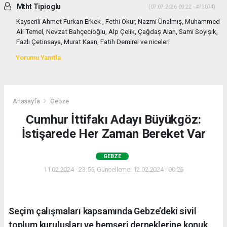
Mtht Tipioglu
(07.07.2026 09:22 - #73074)
Kayserili Ahmet Furkan Erkek , Fethi Okur, Nazmi Ünalmış, Muhammed
Ali Temel, Nevzat Bahçecioğlu, Alp Çelik, Çağdaş Alan, Sami Soyışık,
Fazlı Çetinsaya, Murat Kaan, Fatih Demirel ve niceleri
Yorumu Yanıtla
Anasayfa
Gebze
Cumhur İttifakı Adayı Büyükgöz:
İstişarede Her Zaman Bereket Var
GEBZE
11.02.2024 - 23:55, Güncelleme: 12.02.2024 - 00:26
Seçim çalışmaları kapsamında Gebze’deki sivil
toplum kuruluşları ve hemşeri derneklerine konuk