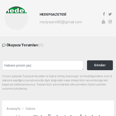
HEDEFGAZETESİ
medyaumit82@gmail.com
Okuyucu Yorumları
(0)
Gönder
Yorum yazarak Topluluk Kuralları’nı kabul etmiş bulunuyor ve hedefgazetesi.com.tr
sitesine yaptığınız yorumunuzla ilgili doğrudan veya dolaylı tüm sorumluluğu tek
başınıza üstleniyorsunuz. Yazılan tüm yorumlardan site yönetimi hiçbir şekilde
sorumlu tutulamaz.
Anasayfa
Gebze