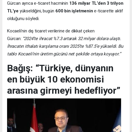
Gürcan ayrıca e-ticaret hacminin
136 milyar TL’den 3 trilyon
TL’ye
yükseldiğini, bugün
600 bin işletmenin
e-ticarette aktif
olduğunu söyledi.
Kocaeli’nin dış ticaret verilerine de dikkat çeken
Gürcan:
“2024’te ihracat %7.3 artarak 32 milyar dolara ulaştı.
İhracatın ithalatı karşılama oranı 2025’te %87.5’e yükseldi. Bu
tablo Kocaeli’nin üretim gücünü net şekilde ortaya koyuyor.”
Bağış: “Türkiye, dünyanın
en büyük 10 ekonomisi
arasına girmeyi hedefliyor”