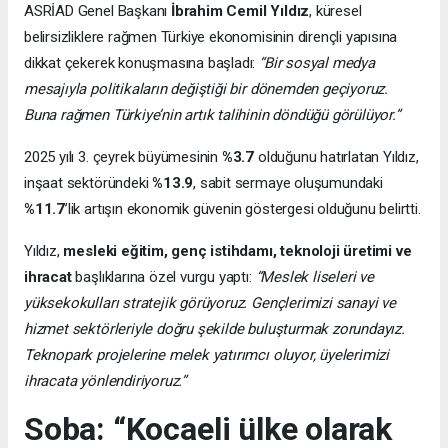
ASRİAD Genel Başkanı
İbrahim Cemil Yıldız
, küresel
belirsizliklere rağmen Türkiye ekonomisinin dirençli yapısına
dikkat çekerek konuşmasına başladı:
“Bir sosyal medya
mesajıyla politikaların değiştiği bir dönemden geçiyoruz.
Buna rağmen Türkiye’nin artık talihinin döndüğü görülüyor.”
2025 yılı 3. çeyrek büyümesinin
%3.7
olduğunu hatırlatan Yıldız,
inşaat sektöründeki
%13.9
, sabit sermaye oluşumundaki
%11.7
’lik artışın ekonomik güvenin göstergesi olduğunu belirtti.
Yıldız,
mesleki eğitim, genç istihdamı, teknoloji üretimi ve
ihracat
başlıklarına özel vurgu yaptı:
“Meslek liseleri ve
yüksekokulları stratejik görüyoruz. Gençlerimizi sanayi ve
hizmet sektörleriyle doğru şekilde buluşturmak zorundayız.
Teknopark projelerine melek yatırımcı oluyor, üyelerimizi
ihracata yönlendiriyoruz.”
Soba: “Kocaeli ülke olarak