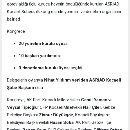
görev aldığı üçlü kurucu heyetin öncülüğünde kurulan ASRİAD
Kocaeli Şubesi, ilk kongresinde yönetim ve denetim organlarını
belirledi.
Kongrede:
20 yönetim kurulu üyesi
,
10 başkan yardımcısı
,
3 denetleme kurulu üyesi
seçildi.
Delegelerin oylarıyla
Nihat Yıldırım yeniden ASRİAD Kocaeli
Şube Başkanı
oldu.
Kongreye; AK Parti Kocaeli Milletvekilleri
Cemil Yaman
ve
Veysal Tipioğlu
, CHP Kocaeli Milletvekili
Nail Çiler
, Gebze
Belediye Başkanı
Zinnur Büyükgöz
, Kocaeli Büyükşehir
Belediyesi Başkanvekili
Hasan Soba
, AK Parti Gebze İlçe