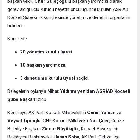
başkan vekili,
Onur Güleçoğülu
başkan yardımcısı olarak
görev aldığı üçlü kurucu heyetin öncülüğünde kurulan ASRİAD
Kocaeli Şubesi, ilk kongresinde yönetim ve denetim organlarını
belirledi.
Kongrede:
20 yönetim kurulu üyesi
,
10 başkan yardımcısı
,
3 denetleme kurulu üyesi
seçildi.
Delegelerin oylarıyla
Nihat Yıldırım yeniden ASRİAD Kocaeli
Şube Başkanı
oldu.
Kongreye; AK Parti Kocaeli Milletvekilleri
Cemil Yaman
ve
Veysal Tipioğlu
, CHP Kocaeli Milletvekili
Nail Çiler
, Gebze
Belediye Başkanı
Zinnur Büyükgöz
, Kocaeli Büyükşehir
Belediyesi Başkanvekili
Hasan Soba
, AK Parti Gebze İlçe