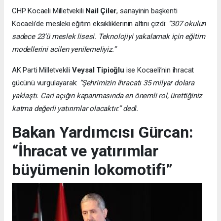
CHP Kocaeli Milletvekili
Nail Çiler
, sanayinin başkenti
Kocaeli’de mesleki eğitim eksikliklerinin altını çizdi:
“307 okulun
sadece 23’ü meslek lisesi. Teknolojiyi yakalamak için eğitim
modellerini acilen yenilemeliyiz.”
AK Parti Milletvekili
Veysal Tipioğlu
ise Kocaeli’nin ihracat
gücünü vurgulayarak:
“Şehrimizin ihracatı 35 milyar dolara
yaklaştı. Cari açığın kapanmasında en önemli rol, ürettiğiniz
katma değerli yatırımlar olacaktır.” dedi.
Bakan Yardımcısı Gürcan:
“İhracat ve yatırımlar
büyümenin lokomotifi”