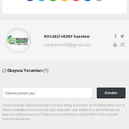
KOCAELİ HEDEF Gazetesi
medyaumit82@gmail.com
Okuyucu Yorumları
(1)
Gönder
Yorum yazarak Topluluk Kuralları’nı kabul etmiş bulunuyor ve hedefgazetesi.com.tr
sitesine yaptığınız yorumunuzla ilgili doğrudan veya dolaylı tüm sorumluluğu tek
başınıza üstleniyorsunuz. Yazılan tüm yorumlardan site yönetimi hiçbir şekilde
sorumlu tutulamaz.