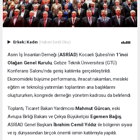
Erkek
|
Kadın
(Haberi Sesli Oku)
Asrın İş İnsanları Derneği (
ASRİAD
) Kocaeli Şubesi’nin
1’inci
Olağan Genel Kurulu
, Gebze Teknik Üniversitesi (GTÜ)
Konferans Salonu’nda geniş katılımla gerçekleştirildi.
Ekonomideki büyüme performansı, ihracat rakamları, mesleki
eğitim ve teknoloji yatırımları toplantının ana başlıklarını
oluştururken, kongrede derneğin yönetim kadrosu da belirlendi.
Toplantı, Ticaret Bakan Yardımcısı
Mahmut Gürcan
, eski
Avrupa Birliği Bakanı ve Çekya Büyükelçisi
Egemen Bağış
,
ASRİAD Genel Başkanı
İbrahim Cemil Yıldız
ile bölgenin siyasi
ve iş dünyasından birçok önemli ismin katılımıyla yapıldı.