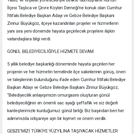
Yalsız ve teşkilat yöneticileriyle birlikte Gümüşhane Kürtün
İlçesi Taşlıca ve Çevre Köyleri Derneği’ne konuk olan Cumhur
İttifakı Belediye Başkan Adayı ve Gebze Belediye Başkanı
Zinnur Büyükgöz, ilçeye kazandırılan projeler ve hizmetlerin
yanı sıra yeni dönemde hayata geçirilecek projelere ilişkin
vatandaşlara bilgi verdi.
GÖNÜL BELEDİYECİLİĞİYLE HİZMETE DEVAM
5 yıllık belediye başkanlığı döneminde hayata geçirilen her
projenin ve her hizmetin temelinde ilçe sakinlerinin görüş, öneri
ve taleplerinin bulunduğunu ifade eden Cumhur İttifakı Belediye
Başkan Adayı ve Gebze Belediye Başkanı Zinnur Büyükgöz,
“Belediyecilik anlayışımızın omurgasını oluşturan gönül
belediyeciliğinin en önemli sac ayağı şeffaflık ve siz değerli
kardeşlerimizle kurduğumuz gönül birliği. Biz başından beri her
adımımızda istişareye ayrı bir kıymet ve önem verdik.
GEBZE’MİZİ TÜRKİYE YÜZYILINA TAŞIYACAK HİZMETLER