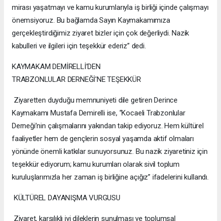
mirası yaşatmayı ve kamu kurumlarıyla iş birliği içinde çalışmayı
önemsiyoruz. Bu bağlamda Sayın Kaymakamımıza
gerçekleştirdiğimiz ziyaret bizler için çok değerliydi. Nazik
kabulleri ve ilgileri için teşekkür ederiz” dedi.
KAYMAKAM DEMİRELLİ’DEN
TRABZONLULAR DERNEĞİ'NE TEŞEKKÜR
Ziyaretten duyduğu memnuniyeti dile getiren Derince
Kaymakamı Mustafa Demirelli ise, “Kocaeli Trabzonlular
Derneği’nin çalışmalarını yakından takip ediyoruz. Hem kültürel
faaliyetler hem de gençlerin sosyal yaşamda aktif olmaları
yönünde önemli katkılar sunuyorsunuz. Bu nazik ziyaretiniz için
teşekkür ediyorum; kamu kurumları olarak sivil toplum
kuruluşlarımızla her zaman iş birliğine açığız” ifadelerini kullandı.
KÜLTÜREL DAYANIŞMA VURGUSU
Ziyaret, karşılıklı iyi dileklerin sunulması ve toplumsal