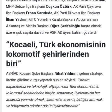
Başkanı
Recep Kaya
, CHP Gebze İlçe Başkanı
Gökhan Orhan
,
MHP Gebze İlçe Başkanı
Coşkun Öztürk
, AK Parti Çayırova
İlçe Başkanı
Erhan Sarıdede
, AK Parti Dilovası İlçe Başkanı
İlhan Yıldırım
GTO Yönetim Kurulu Başkanı Abdurrahman
Aslantaş ve Meclis Başkanı
Oğuz Şerifalioğlu
başta olmak
üzere çok sayıda davetli ve ASRİAD üyesi katılım gösterdi.
“Kocaeli, Türk ekonomisinin
lokomotif şehirlerinden
biri”
ASRİAD Kocaeli Şube Başkanı
Nihat Yıldırım
, şehrin stratejik
üretim gücüne vurgu yaparak şunları söyledi:
“Üretim
kapasitemiz ve teknolojik altyapımızla Türk ekonomisinin
lokomotif şehirlerinden biriyiz. Amacımız, üyelerimizin her
anlamda yanında olmak, işletmeler arası iş birliğini artırmak
ve bölgemizin rekabet gücünü yükseltmektir.”