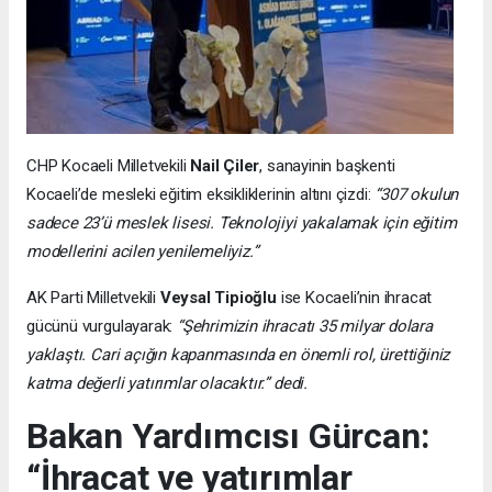
CHP Kocaeli Milletvekili
Nail Çiler
, sanayinin başkenti
Kocaeli’de mesleki eğitim eksikliklerinin altını çizdi:
“307 okulun
sadece 23’ü meslek lisesi. Teknolojiyi yakalamak için eğitim
modellerini acilen yenilemeliyiz.”
AK Parti Milletvekili
Veysal Tipioğlu
ise Kocaeli’nin ihracat
gücünü vurgulayarak:
“Şehrimizin ihracatı 35 milyar dolara
yaklaştı. Cari açığın kapanmasında en önemli rol, ürettiğiniz
katma değerli yatırımlar olacaktır.” dedi.
Bakan Yardımcısı Gürcan:
“İhracat ve yatırımlar