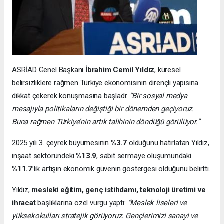
ASRİAD Genel Başkanı
İbrahim Cemil Yıldız
, küresel
belirsizliklere rağmen Türkiye ekonomisinin dirençli yapısına
dikkat çekerek konuşmasına başladı:
“Bir sosyal medya
mesajıyla politikaların değiştiği bir dönemden geçiyoruz.
Buna rağmen Türkiye’nin artık talihinin döndüğü görülüyor.”
2025 yılı 3. çeyrek büyümesinin
%3.7
olduğunu hatırlatan Yıldız,
inşaat sektöründeki
%13.9
, sabit sermaye oluşumundaki
%11.7
’lik artışın ekonomik güvenin göstergesi olduğunu belirtti.
Yıldız,
mesleki eğitim, genç istihdamı, teknoloji üretimi ve
ihracat
başlıklarına özel vurgu yaptı:
“Meslek liseleri ve
yüksekokulları stratejik görüyoruz. Gençlerimizi sanayi ve