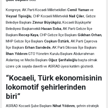
Kongreye; AK Parti Kocaeli Milletvekilleri
Cemil Yaman
ve
Veysal Tipioğlu
, CHP Kocaeli Milletvekili
Nail Çiler
, Gebze
Belediye Başkanı
Zinnur Büyükgöz
, Kocaeli Büyükşehir
Belediyesi Başkanvekili
Hasan Soba
, AK Parti Gebze İlçe
Başkanı
Recep Kaya
, CHP Gebze İlçe Başkanı
Gökhan Orhan
,
MHP Gebze İlçe Başkanı
Coşkun Öztürk
, AK Parti Çayırova
İlçe Başkanı
Erhan Sarıdede
, AK Parti Dilovası İlçe Başkanı
İlhan Yıldırım
GTO Yönetim Kurulu Başkanı Abdurrahman
Aslantaş ve Meclis Başkanı
Oğuz Şerifalioğlu
başta olmak
üzere çok sayıda davetli ve ASRİAD üyesi katılım gösterdi.
“Kocaeli, Türk ekonomisinin
lokomotif şehirlerinden
biri”
ASRİAD Kocaeli Şube Başkanı
Nihat Yıldırım
, şehrin stratejik