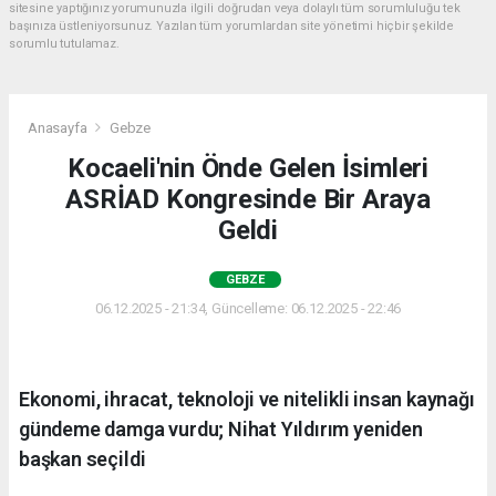
sitesine yaptığınız yorumunuzla ilgili doğrudan veya dolaylı tüm sorumluluğu tek
başınıza üstleniyorsunuz. Yazılan tüm yorumlardan site yönetimi hiçbir şekilde
sorumlu tutulamaz.
Anasayfa
Gebze
Kocaeli'nin Önde Gelen İsimleri
ASRİAD Kongresinde Bir Araya
Geldi
GEBZE
06.12.2025 - 21:34, Güncelleme: 06.12.2025 - 22:46
Ekonomi, ihracat, teknoloji ve nitelikli insan kaynağı
gündeme damga vurdu; Nihat Yıldırım yeniden
başkan seçildi