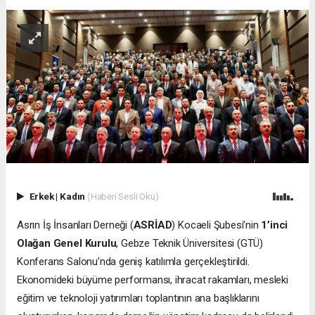
Erkek
|
Kadın
(Haberi Sesli Oku)
Asrın İş İnsanları Derneği (
ASRİAD
) Kocaeli Şubesi’nin
1’inci
Olağan Genel Kurulu
, Gebze Teknik Üniversitesi (GTÜ)
Konferans Salonu’nda geniş katılımla gerçekleştirildi.
Ekonomideki büyüme performansı, ihracat rakamları, mesleki
eğitim ve teknoloji yatırımları toplantının ana başlıklarını