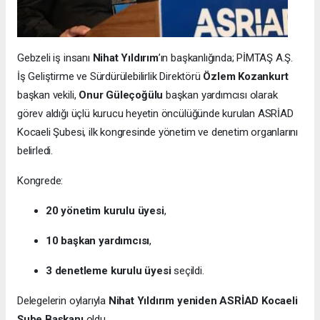
Gebzeli iş insanı
Nihat Yıldırım
’ın başkanlığında; PİMTAŞ A.Ş.
İş Geliştirme ve Sürdürülebilirlik Direktörü
Özlem Kozankurt
başkan vekili,
Onur Güleçoğülu
başkan yardımcısı olarak
görev aldığı üçlü kurucu heyetin öncülüğünde kurulan ASRİAD
Kocaeli Şubesi, ilk kongresinde yönetim ve denetim organlarını
belirledi.
Kongrede:
20 yönetim kurulu üyesi
,
10 başkan yardımcısı
,
3 denetleme kurulu üyesi
seçildi.
Delegelerin oylarıyla
Nihat Yıldırım yeniden ASRİAD Kocaeli
Şube Başkanı
oldu.