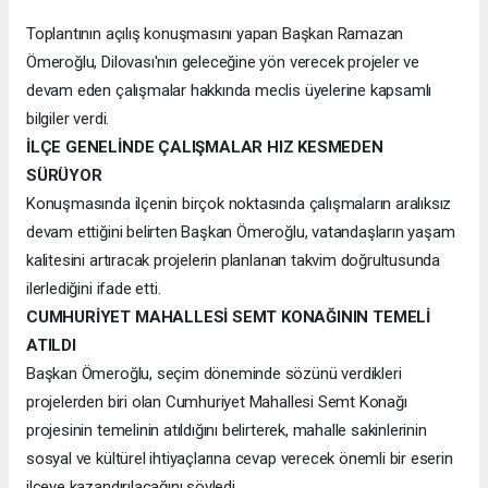
Toplantının açılış konuşmasını yapan Başkan Ramazan
Ömeroğlu, Dilovası'nın geleceğine yön verecek projeler ve
devam eden çalışmalar hakkında meclis üyelerine kapsamlı
bilgiler verdi.
İLÇE GENELİNDE ÇALIŞMALAR HIZ KESMEDEN
SÜRÜYOR
Konuşmasında ilçenin birçok noktasında çalışmaların aralıksız
devam ettiğini belirten Başkan Ömeroğlu, vatandaşların yaşam
kalitesini artıracak projelerin planlanan takvim doğrultusunda
ilerlediğini ifade etti.
CUMHURİYET MAHALLESİ SEMT KONAĞININ TEMELİ
ATILDI
Başkan Ömeroğlu, seçim döneminde sözünü verdikleri
projelerden biri olan Cumhuriyet Mahallesi Semt Konağı
projesinin temelinin atıldığını belirterek, mahalle sakinlerinin
sosyal ve kültürel ihtiyaçlarına cevap verecek önemli bir eserin
ilçeye kazandırılacağını söyledi.