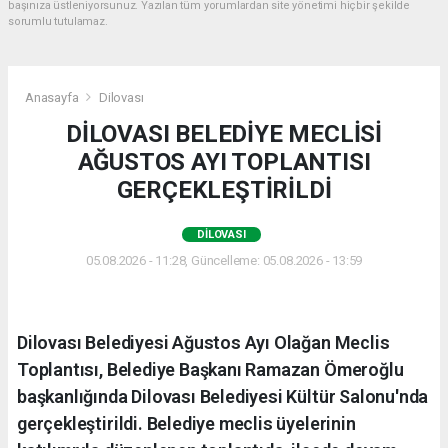
başınıza üstleniyorsunuz. Yazılan tüm yorumlardan site yönetimi hiçbir şekilde
sorumlu tutulamaz.
Anasayfa
Dilovası
DİLOVASI BELEDİYE MECLİSİ
AĞUSTOS AYI TOPLANTISI
GERÇEKLEŞTİRİLDİ
DILOVASI
05.08.2026 - 11:28, Güncelleme: 05.08.2026 - 13:59
Dilovası Belediyesi Ağustos Ayı Olağan Meclis
Toplantısı, Belediye Başkanı Ramazan Ömeroğlu
başkanlığında Dilovası Belediyesi Kültür Salonu'nda
gerçekleştirildi. Belediye meclis üyelerinin