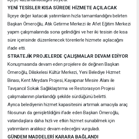
YENİ TESİSLER KISA SÜREDE HİZMETE AÇILACAK
İlçeye değer katacak yatırımların hızla tamamlandığını belirten
Başkan Ömeroğlu, Atık Getirme Merkezi ile Afet Eğitim Merkezi
yapım çalışmalarında sona gelindiğini ve her iki tesisin de kısa
süre içerisinde düzenlenecek törenlerle hizmete açılacağını
ifade etti.
STRATEJİK PROJELERDE ÇALIŞMALAR DEVAM EDİYOR
Konuşmasında devam eden projelere de değinen Başkan
Ömeroğlu, Diliskelesi Kültür Merkezi, Yeni Belediye Hizmet
Binası, Kent Meydanı Projesi, Kayapınar Mesire Alanı ile
Tavşancıl Sokak Sağlıklaştırma ve Restorasyon Projesi
çalışmalarının planlandığı şekilde sürdüğünü belirtti.
Ayrıca belediyenin hizmet kapasitesini artırmak amacıyla araç
filosunun da genişletildiğini ifade eden Başkan Ömeroğlu,
vatandaşlara daha hızlı ve etkin hizmet sunabilmek için
yatırımların aralıksız devam edeceğini vurguladı.
GÜNDEM MADDELERİ KARARA BAĞLANDI