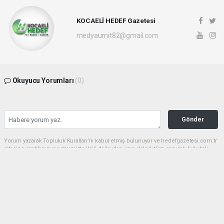
KOCAELİ HEDEF Gazetesi
medyaumit82@gmail.com
Okuyucu Yorumları
(0)
Gönder
Yorum yazarak Topluluk Kuralları’nı kabul etmiş bulunuyor ve hedefgazetesi.com.tr
sitesine yaptığınız yorumunuzla ilgili doğrudan veya dolaylı tüm sorumluluğu tek
başınıza üstleniyorsunuz. Yazılan tüm yorumlardan site yönetimi hiçbir şekilde
sorumlu tutulamaz.
haber paketi
haber scripti
haber yazılımı