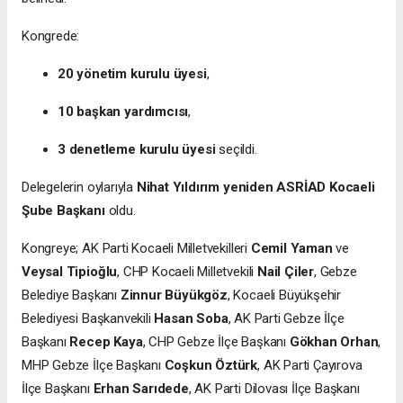
Kongrede:
20 yönetim kurulu üyesi
,
10 başkan yardımcısı
,
3 denetleme kurulu üyesi
seçildi.
Delegelerin oylarıyla
Nihat Yıldırım yeniden ASRİAD Kocaeli
Şube Başkanı
oldu.
Kongreye; AK Parti Kocaeli Milletvekilleri
Cemil Yaman
ve
Veysal Tipioğlu
, CHP Kocaeli Milletvekili
Nail Çiler
, Gebze
Belediye Başkanı
Zinnur Büyükgöz
, Kocaeli Büyükşehir
Belediyesi Başkanvekili
Hasan Soba
, AK Parti Gebze İlçe
Başkanı
Recep Kaya
, CHP Gebze İlçe Başkanı
Gökhan Orhan
,
MHP Gebze İlçe Başkanı
Coşkun Öztürk
, AK Parti Çayırova
İlçe Başkanı
Erhan Sarıdede
, AK Parti Dilovası İlçe Başkanı