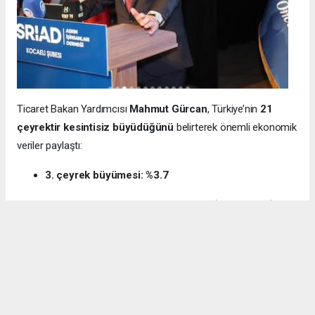
Ticaret Bakan Yardımcısı
Mahmut Gürcan
, Türkiye’nin
21
çeyrektir kesintisiz büyüdüğünü
belirterek önemli ekonomik
veriler paylaştı:
3. çeyrek büyümesi: %3.7
12 aylık ihracat: 270.6 milyar dolar (tarihi rekor)
Milli gelir: 1 trilyon 538 milyar dolar
Gürcan ayrıca e-ticaret hacminin
136 milyar TL’den 3 trilyon
TL’ye
yükseldiğini, bugün
600 bin işletmenin
e-ticarette aktif
olduğunu söyledi.