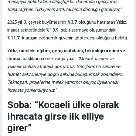
mesajıyla politikaların değiştiği bir dönemden geçiyoruz.
Buna rağmen Türkiye’nin artık talihinin döndüğü görülüyor.”
2025 yılı 3. çeyrek büyümesinin
%3.7
olduğunu hatırlatan Yıldız,
inşaat sektöründeki
%13.9
, sabit sermaye oluşumundaki
%11.7
’lik artışın ekonomik güvenin göstergesi olduğunu belirtti.
Yıldız,
mesleki eğitim, genç istihdamı, teknoloji üretimi ve
ihracat
başlıklarına özel vurgu yaptı:
“Meslek liseleri ve
yüksekokulları stratejik görüyoruz. Gençlerimizi sanayi ve
hizmet sektörleriyle doğru şekilde buluşturmak zorundayız.
Teknopark projelerine melek yatırımcı oluyor, üyelerimizi
ihracata yönlendiriyoruz.”
Soba: “Kocaeli ülke olarak
ihracata girse ilk elliye
girer”