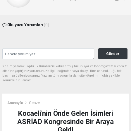
Okuyucu Yorumları
(0)
Gönder
Yorum yazarak Topluluk Kuralları’nı kabul etmiş bulunuyor ve hedefgazetesi.com.tr
sitesine yaptığınız yorumunuzla ilgili doğrudan veya dolaylı tüm sorumluluğu tek
başınıza üstleniyorsunuz. Yazılan tüm yorumlardan site yönetimi hiçbir şekilde
sorumlu tutulamaz.
Anasayfa
Gebze
Kocaeli'nin Önde Gelen İsimleri
ASRİAD Kongresinde Bir Araya
Geldi