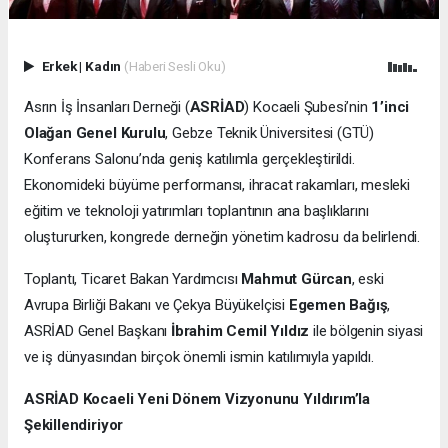
Erkek
|
Kadın
(Haberi Sesli Oku)
Asrın İş İnsanları Derneği (
ASRİAD
) Kocaeli Şubesi’nin
1’inci
Olağan Genel Kurulu
, Gebze Teknik Üniversitesi (GTÜ)
Konferans Salonu’nda geniş katılımla gerçekleştirildi.
Ekonomideki büyüme performansı, ihracat rakamları, mesleki
eğitim ve teknoloji yatırımları toplantının ana başlıklarını
oluştururken, kongrede derneğin yönetim kadrosu da belirlendi.
Toplantı, Ticaret Bakan Yardımcısı
Mahmut Gürcan
, eski
Avrupa Birliği Bakanı ve Çekya Büyükelçisi
Egemen Bağış
,
ASRİAD Genel Başkanı
İbrahim Cemil Yıldız
ile bölgenin siyasi
ve iş dünyasından birçok önemli ismin katılımıyla yapıldı.
ASRİAD Kocaeli Yeni Dönem Vizyonunu Yıldırım’la
Şekillendiriyor