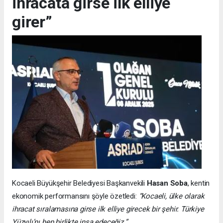
ihracata girse ilk elliye
girer”
Kocaeli Büyükşehir Belediyesi Başkanvekili
Hasan Soba
, kentin
ekonomik performansını şöyle özetledi:
“Kocaeli, ülke olarak
ihracat sıralamasına girse ilk elliye girecek bir şehir. Türkiye
Yüzyılı’nı hep birlikte inşa edeceğiz.”