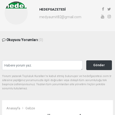
HEDEFGAZETESİ
medyaumit82@gmail.com
Okuyucu Yorumları
(0)
Gönder
Yorum yazarak Topluluk Kuralları’nı kabul etmiş bulunuyor ve hedefgazetesi.com.tr
sitesine yaptığınız yorumunuzla ilgili doğrudan veya dolaylı tüm sorumluluğu tek
başınıza üstleniyorsunuz. Yazılan tüm yorumlardan site yönetimi hiçbir şekilde
sorumlu tutulamaz.
Anasayfa
Gebze