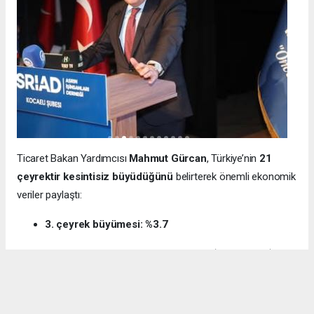
Ticaret Bakan Yardımcısı
Mahmut Gürcan
, Türkiye’nin
21
çeyrektir kesintisiz büyüdüğünü
belirterek önemli ekonomik
veriler paylaştı:
3. çeyrek büyümesi: %3.7
12 aylık ihracat: 270.6 milyar dolar (tarihi rekor)
Milli gelir: 1 trilyon 538 milyar dolar
Gürcan ayrıca e-ticaret hacminin
136 milyar TL’den 3 trilyon