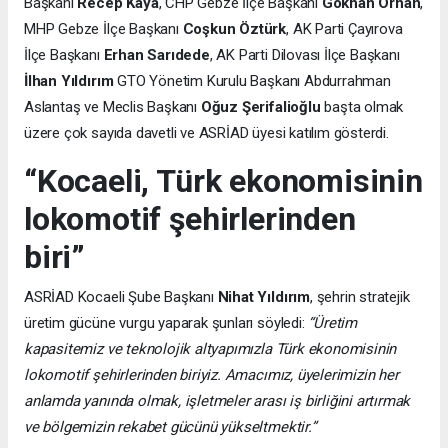
Başkanı
Recep Kaya
, CHP Gebze İlçe Başkanı
Gökhan Orhan
,
MHP Gebze İlçe Başkanı
Coşkun Öztürk
, AK Parti Çayırova
İlçe Başkanı
Erhan Sarıdede
, AK Parti Dilovası İlçe Başkanı
İlhan Yıldırım
GTO Yönetim Kurulu Başkanı Abdurrahman
Aslantaş ve Meclis Başkanı
Oğuz Şerifalioğlu
başta olmak
üzere çok sayıda davetli ve ASRİAD üyesi katılım gösterdi.
“Kocaeli, Türk ekonomisinin
lokomotif şehirlerinden
biri”
ASRİAD Kocaeli Şube Başkanı
Nihat Yıldırım
, şehrin stratejik
üretim gücüne vurgu yaparak şunları söyledi:
“Üretim
kapasitemiz ve teknolojik altyapımızla Türk ekonomisinin
lokomotif şehirlerinden biriyiz. Amacımız, üyelerimizin her
anlamda yanında olmak, işletmeler arası iş birliğini artırmak
ve bölgemizin rekabet gücünü yükseltmektir.”