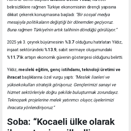
belirsizliklere rağmen Türkiye ekonomisinin dirençli yapısına
dikkat çekerek konuşmasına başladı:
“Bir sosyal medya
mesajıyla politikaların değiştiği bir dönemden geçiyoruz.
Buna rağmen Türkiye’nin artık talihinin döndüğü görülüyor.”
2025 yılı 3. çeyrek büyümesinin
%3.7
olduğunu hatırlatan Yıldız,
inşaat sektöründeki
%13.9
, sabit sermaye oluşumundaki
%11.7
’lik artışın ekonomik güvenin göstergesi olduğunu belirtti.
Yıldız,
mesleki eğitim, genç istihdamı, teknoloji üretimi ve
ihracat
başlıklarına özel vurgu yaptı:
“Meslek liseleri ve
yüksekokulları stratejik görüyoruz. Gençlerimizi sanayi ve
hizmet sektörleriyle doğru şekilde buluşturmak zorundayız.
Teknopark projelerine melek yatırımcı oluyor, üyelerimizi
ihracata yönlendiriyoruz.”
Soba: “Kocaeli ülke olarak