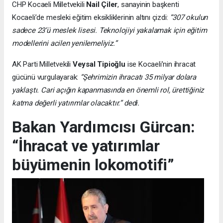
CHP Kocaeli Milletvekili
Nail Çiler
, sanayinin başkenti
Kocaeli’de mesleki eğitim eksikliklerinin altını çizdi:
“307 okulun
sadece 23’ü meslek lisesi. Teknolojiyi yakalamak için eğitim
modellerini acilen yenilemeliyiz.”
AK Parti Milletvekili
Veysal Tipioğlu
ise Kocaeli’nin ihracat
gücünü vurgulayarak:
“Şehrimizin ihracatı 35 milyar dolara
yaklaştı. Cari açığın kapanmasında en önemli rol, ürettiğiniz
katma değerli yatırımlar olacaktır.” dedi.
Bakan Yardımcısı Gürcan:
“İhracat ve yatırımlar
büyümenin lokomotifi”