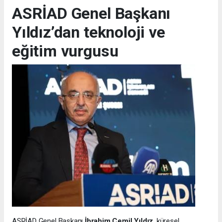
ASRİAD Genel Başkanı
Yıldız’dan teknoloji ve
eğitim vurgusu
ASRİAD Genel Başkanı
İbrahim Cemil Yıldız
, küresel