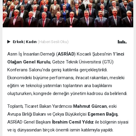
Erkek
|
Kadın
(Haberi Sesli Oku)
Asrın İş İnsanları Derneği (
ASRİAD
) Kocaeli Şubesi’nin
1’inci
Olağan Genel Kurulu
, Gebze Teknik Üniversitesi (GTÜ)
Konferans Salonu’nda geniş katılımla gerçekleştirildi.
Ekonomideki büyüme performansı, ihracat rakamları, mesleki
eğitim ve teknoloji yatırımları toplantının ana başlıklarını
oluştururken, kongrede derneğin yönetim kadrosu da belirlendi.
Toplantı, Ticaret Bakan Yardımcısı
Mahmut Gürcan
, eski
Avrupa Birliği Bakanı ve Çekya Büyükelçisi
Egemen Bağış
,
ASRİAD Genel Başkanı
İbrahim Cemil Yıldız
ile bölgenin siyasi
ve iş dünyasından birçok önemli ismin katılımıyla yapıldı.