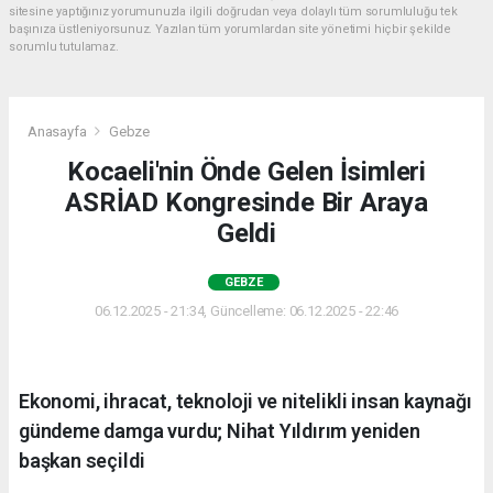
sitesine yaptığınız yorumunuzla ilgili doğrudan veya dolaylı tüm sorumluluğu tek
başınıza üstleniyorsunuz. Yazılan tüm yorumlardan site yönetimi hiçbir şekilde
sorumlu tutulamaz.
Anasayfa
Gebze
Kocaeli'nin Önde Gelen İsimleri
ASRİAD Kongresinde Bir Araya
Geldi
GEBZE
06.12.2025 - 21:34, Güncelleme: 06.12.2025 - 22:46
Ekonomi, ihracat, teknoloji ve nitelikli insan kaynağı
gündeme damga vurdu; Nihat Yıldırım yeniden
başkan seçildi