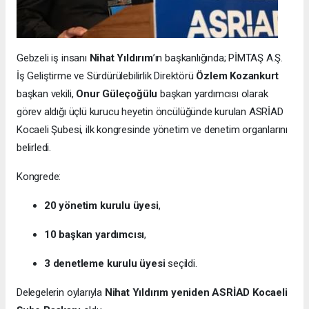
Gebzeli iş insanı
Nihat Yıldırım
’ın başkanlığında; PİMTAŞ A.Ş.
İş Geliştirme ve Sürdürülebilirlik Direktörü
Özlem Kozankurt
başkan vekili,
Onur Güleçoğülu
başkan yardımcısı olarak
görev aldığı üçlü kurucu heyetin öncülüğünde kurulan ASRİAD
Kocaeli Şubesi, ilk kongresinde yönetim ve denetim organlarını
belirledi.
Kongrede:
20 yönetim kurulu üyesi
,
10 başkan yardımcısı
,
3 denetleme kurulu üyesi
seçildi.
Delegelerin oylarıyla
Nihat Yıldırım yeniden ASRİAD Kocaeli