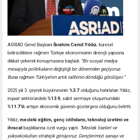
ASRİAD Genel Başkanı
İbrahim Cemil Yıldız
, küresel
belirsizliklere rağmen Türkiye ekonomisinin dirençli yapısına
dikkat çekerek konuşmasına başladı:
“Bir sosyal medya
mesajıyla politikaların değiştiği bir dönemden geçiyoruz.
Buna rağmen Türkiye’nin artık talihinin döndüğü görülüyor.”
2025 yılı 3. çeyrek büyümesinin
%3.7
olduğunu hatırlatan Yıldız,
inşaat sektöründeki
%13.9
, sabit sermaye oluşumundaki
%11.7
’lik artışın ekonomik güvenin göstergesi olduğunu belirtti.
Yıldız,
mesleki eğitim, genç istihdamı, teknoloji üretimi ve
ihracat
başlıklarına özel vurgu yaptı:
“Meslek liseleri ve
yüksekokulları stratejik görüyoruz. Gençlerimizi sanayi ve