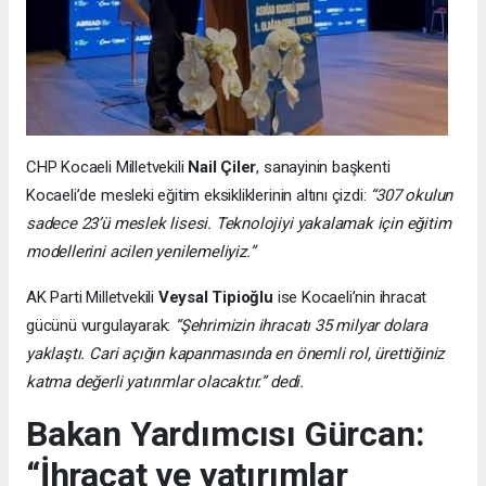
CHP Kocaeli Milletvekili
Nail Çiler
, sanayinin başkenti
Kocaeli’de mesleki eğitim eksikliklerinin altını çizdi:
“307 okulun
sadece 23’ü meslek lisesi. Teknolojiyi yakalamak için eğitim
modellerini acilen yenilemeliyiz.”
AK Parti Milletvekili
Veysal Tipioğlu
ise Kocaeli’nin ihracat
gücünü vurgulayarak:
“Şehrimizin ihracatı 35 milyar dolara
yaklaştı. Cari açığın kapanmasında en önemli rol, ürettiğiniz
katma değerli yatırımlar olacaktır.” dedi.
Bakan Yardımcısı Gürcan:
“İhracat ve yatırımlar