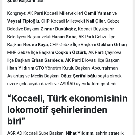
Şube Başkanı
oldu.
Kongreye; AK Parti Kocaeli Milletvekilleri
Cemil Yaman
ve
Veysal Tipioğlu
, CHP Kocaeli Milletvekili
Nail Çiler
, Gebze
Belediye Başkanı
Zinnur Büyükgöz
, Kocaeli Büyükşehir
Belediyesi Başkanvekili
Hasan Soba
, AK Parti Gebze İlçe
Başkanı
Recep Kaya
, CHP Gebze İlçe Başkanı
Gökhan Orhan
,
MHP Gebze İlçe Başkanı
Coşkun Öztürk
, AK Parti Çayırova
İlçe Başkanı
Erhan Sarıdede
, AK Parti Dilovası İlçe Başkanı
İlhan Yıldırım
GTO Yönetim Kurulu Başkanı Abdurrahman
Aslantaş ve Meclis Başkanı
Oğuz Şerifalioğlu
başta olmak
üzere çok sayıda davetli ve ASRİAD üyesi katılım gösterdi.
“Kocaeli, Türk ekonomisinin
lokomotif şehirlerinden
biri”
ASRİAD Kocaeli Şube Başkanı
Nihat Yıldırım
, şehrin stratejik