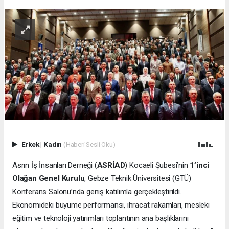
Erkek
|
Kadın
(Haberi Sesli Oku)
Asrın İş İnsanları Derneği (
ASRİAD
) Kocaeli Şubesi’nin
1’inci
Olağan Genel Kurulu
, Gebze Teknik Üniversitesi (GTÜ)
Konferans Salonu’nda geniş katılımla gerçekleştirildi.
Ekonomideki büyüme performansı, ihracat rakamları, mesleki
eğitim ve teknoloji yatırımları toplantının ana başlıklarını