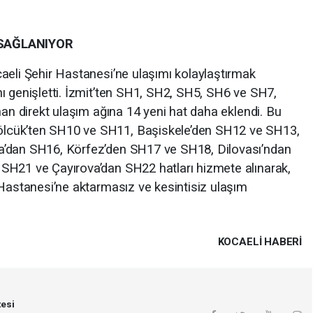
 SAĞLANIYOR
aeli Şehir Hastanesi’ne ulaşımı kolaylaştırmak
ı genişletti. İzmit’ten SH1, SH2, SH5, SH6 ve SH7,
nan direkt ulaşım ağına 14 yeni hat daha eklendi. Bu
lcük’ten SH10 ve SH11, Başiskele’den SH12 ve SH13,
a’dan SH16, Körfez’den SH17 ve SH18, Dilovası’ndan
SH21 ve Çayırova’dan SH22 hatları hizmete alınarak,
 Hastanesi’ne aktarmasız ve kesintisiz ulaşım
KOCAELI HABERİ
esi