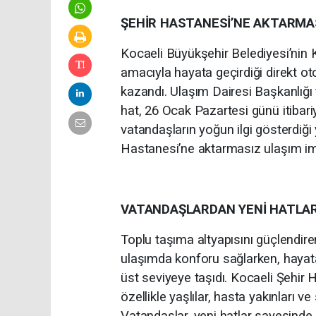
ŞEHİR HASTANESİ’NE AKTARMAS
Kocaeli Büyükşehir Belediyesi’nin 
amacıyla hayata geçirdiği direkt ot
kazandı. Ulaşım Dairesi Başkanlığı 
hat, 26 Ocak Pazartesi günü itibari
vatandaşların yoğun ilgi gösterdiği 
Hastanesi’ne aktarmasız ulaşım imk
VATANDAŞLARDAN YENİ HATLA
Toplu taşıma altyapısını güçlendire
ulaşımda konforu sağlarken, hayata g
üst seviyeye taşıdı. Kocaeli Şehir H
özellikle yaşlılar, hasta yakınları v
Vatandaşlar, yeni hatlar sayesin