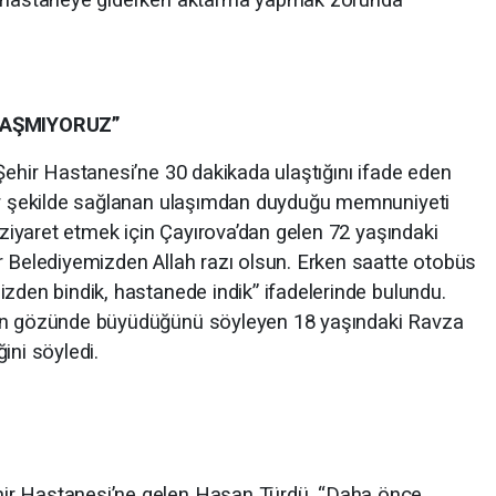
RAŞMIYORUZ”
Şehir Hastanesi’ne 30 dakikada ulaştığını ifade eden
bir şekilde sağlanan ulaşımdan duyduğu memnuniyeti
ı ziyaret etmek için Çayırova’dan gelen 72 yaşındaki
r Belediyemizden Allah razı olsun. Erken saatte otobüs
zden bindik, hastanede indik” ifadelerinde bulundu.
lun gözünde büyüdüğünü söyleyen 18 yaşındaki Ravza
ini söyledi.
ir Hastanesi’ne gelen Hasan Türdü, “Daha önce