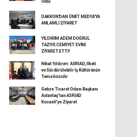
Oldu
DAKKON'DAN ÜMİT MEDYA'YA
ANLAMLI ZİYARET
YILDIRIM ADEM DOĞRUL
TAZİYE CEMİYET EVİNİ
ZİYARET ETTİ!
Nihat Yıldırım: ASRİAD, İlkeli
ve Sürdürülebilir İş Kültürünün
Temsilcisidir
Gebze Ticaret Odası Başkanı
Aslantaş’tan ASRİAD
Kocaeli’ye Ziyaret