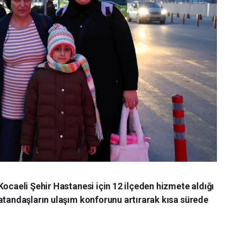
Kocaeli Şehir Hastanesi için 12 ilçeden hizmete aldığı
atandaşların ulaşım konforunu artırarak kısa sürede