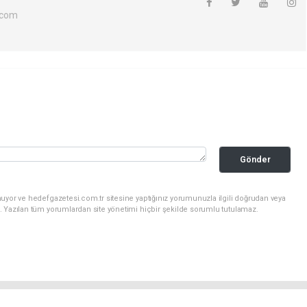
.com
Gönder
uyor ve hedefgazetesi.com.tr sitesine yaptığınız yorumunuzla ilgili doğrudan veya
. Yazılan tüm yorumlardan site yönetimi hiçbir şekilde sorumlu tutulamaz.