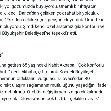
k, yol gözümüzde büyüyordu. Önemli bir ihtiyacın
” dedi. Darıca’dan gelirken çok rahat bir yolculuk
lar, “Eskiden gelirken çok perişan oluyorduk. Umuttepe
n oluyordu. Şimdi kendi özel aracımız gibi konforlu ve
li Büyükşehir Belediyesi’ne teşekkür etti.
Ş”
suna getiren 65 yaşındaki Nahit Akbaba, “Çok konforlu
hattı” dedi. Akbaba, çift olarak Kocaeli Büyükşehir
memnun olduklarını vurguladı. Dilovası’ndan 40
e direkt ulaşım sağlamanın mutluluğunu yaşadığını ifade
hizmet olmuş. Otobüs değiştirmemize gerek kalmadı.
iyorduk. Dilovası’ndan çok hızlı bir şekilde ulaştık”