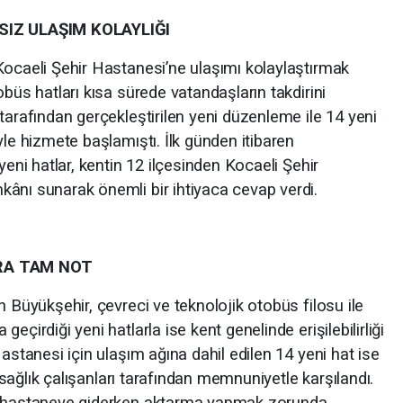
IZ ULAŞIM KOLAYLIĞI
Kocaeli Şehir Hastanesi’ne ulaşımı kolaylaştırmak
obüs hatları kısa sürede vatandaşların takdirini
tarafından gerçekleştirilen yeni düzenleme ile 14 yeni
yle hizmete başlamıştı. İlk günden itibaren
yeni hatlar, kentin 12 ilçesinden Kocaeli Şehir
ânı sunarak önemli bir ihtiyaca cevap verdi.
RA TAM NOT
n Büyükşehir, çevreci ve teknolojik otobüs filosu ile
eçirdiği yeni hatlarla ise kent genelinde erişilebilirliği
astanesi için ulaşım ağına dahil edilen 14 yeni hat ise
e sağlık çalışanları tarafından memnuniyetle karşılandı.
de hastaneye giderken aktarma yapmak zorunda