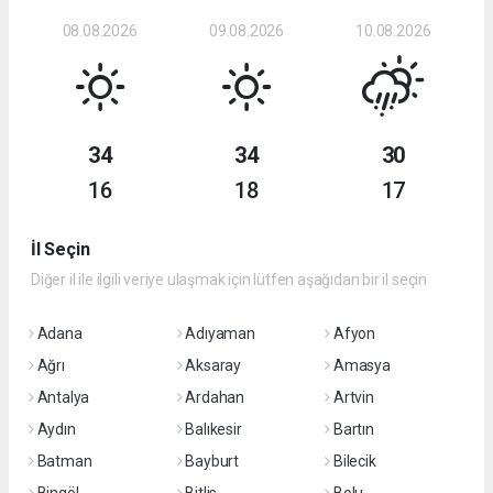
08.08.2026
09.08.2026
10.08.2026
34
34
30
16
18
17
İl Seçin
Diğer il ile ilgili veriye ulaşmak için lütfen aşağıdan bir il seçin
Adana
Adıyaman
Afyon
Ağrı
Aksaray
Amasya
Antalya
Ardahan
Artvin
Aydın
Balıkesir
Bartın
Batman
Bayburt
Bilecik