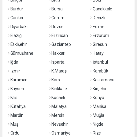
Bingöl
Bitlis
Bolu
Burdur
Bursa
Çanakkale
Çankırı
Çorum
Denizli
Diyarbakır
Düzce
Edirne
Elazığ
Erzincan
Erzurum
Eskişehir
Gaziantep
Giresun
Gümüşhane
Hakkari
Hatay
Iğdır
Isparta
İstanbul
İzmir
K.Maraş
Karabük
Karaman
Kars
Kastamonu
Kayseri
Kırıkkale
Kırşehir
Kilis
Kocaeli
Konya
Kütahya
Malatya
Manisa
Mardin
Mersin
Muğla
Muş
Nevşehir
Niğde
Ordu
Osmaniye
Rize