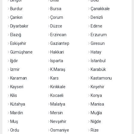
Bingöl
Bitlis
Bolu
Burdur
Bursa
Çanakkale
Çankırı
Çorum
Denizli
Diyarbakır
Düzce
Edirne
Elazığ
Erzincan
Erzurum
Eskişehir
Gaziantep
Giresun
Gümüşhane
Hakkari
Hatay
Iğdır
Isparta
İstanbul
İzmir
K.Maraş
Karabük
Karaman
Kars
Kastamonu
Kayseri
Kırıkkale
Kırşehir
Kilis
Kocaeli
Konya
Kütahya
Malatya
Manisa
Mardin
Mersin
Muğla
Muş
Nevşehir
Niğde
Ordu
Osmaniye
Rize