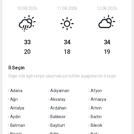
10.08.2026
11.08.2026
12.08.2026
33
34
34
20
18
19
İl Seçin
Diğer il ile ilgili veriye ulaşmak için lütfen aşağıdan bir il seçin
Adana
Adıyaman
Afyon
Ağrı
Aksaray
Amasya
Antalya
Ardahan
Artvin
Aydın
Balıkesir
Bartın
Batman
Bayburt
Bilecik