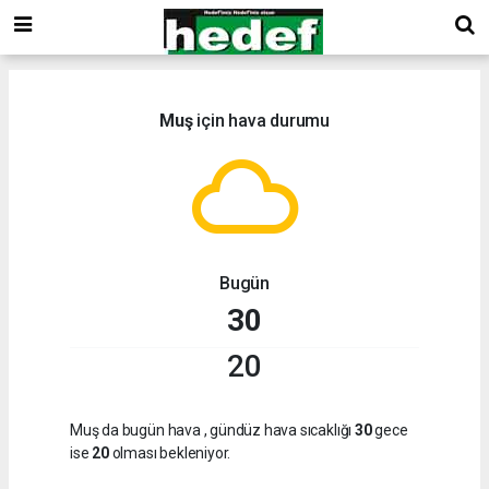
Muş
için hava durumu
Bugün
30
20
Muş da bugün hava
, gündüz hava sıcaklığı
30
gece
ise
20
olması bekleniyor.