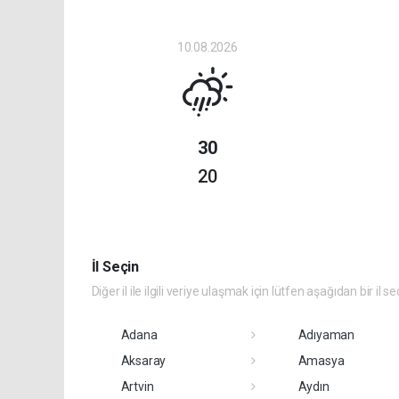
10.08.2026
30
20
İl Seçin
Diğer il ile ilgili veriye ulaşmak için lütfen aşağıdan bir il se
Adana
Adıyaman
Aksaray
Amasya
Artvin
Aydın