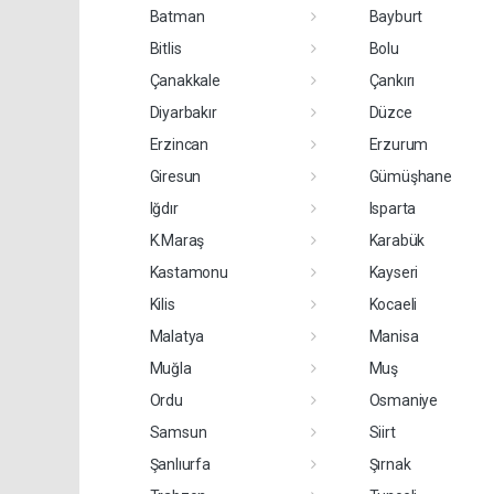
Batman
Bayburt
Bitlis
Bolu
Çanakkale
Çankırı
Diyarbakır
Düzce
Erzincan
Erzurum
Giresun
Gümüşhane
Iğdır
Isparta
K.Maraş
Karabük
Kastamonu
Kayseri
Kilis
Kocaeli
Malatya
Manisa
Muğla
Muş
Ordu
Osmaniye
Samsun
Siirt
Şanlıurfa
Şırnak