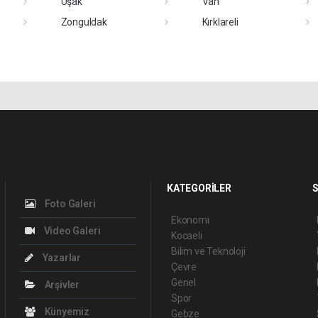
Uşak
Van
Zonguldak
Kırklareli
KATEGORİLER
S
Foto Galeri
Ekonomi
Video Galeri
Kocaeli
Bilim ve Teknoloji
Yazarlar
Çevre
Genel
Arşivler
Spor
Künyemiz
Gebze