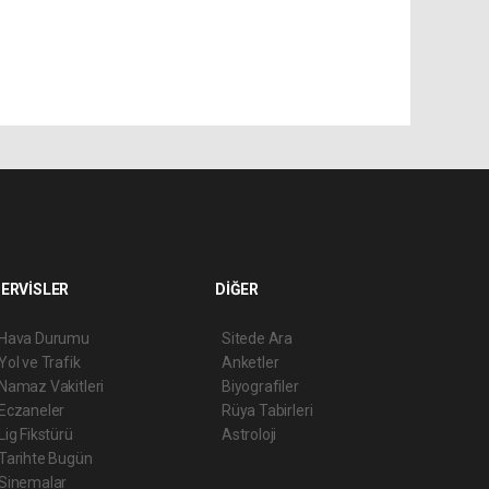
ERVİSLER
DİĞER
Hava Durumu
Sitede Ara
Yol ve Trafik
Anketler
Namaz Vakitleri
Biyografiler
Eczaneler
Rüya Tabirleri
Lig Fikstürü
Astroloji
Tarihte Bugün
Sinemalar