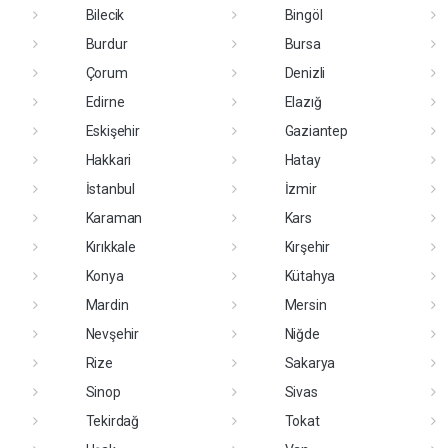
Bilecik
Bingöl
Burdur
Bursa
Çorum
Denizli
Edirne
Elazığ
Eskişehir
Gaziantep
Hakkari
Hatay
İstanbul
İzmir
Karaman
Kars
Kırıkkale
Kırşehir
Konya
Kütahya
Mardin
Mersin
Nevşehir
Niğde
Rize
Sakarya
Sinop
Sivas
Tekirdağ
Tokat