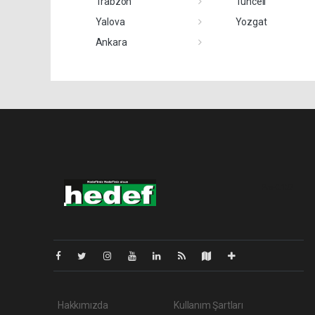
Trabzon
Tunceli
Yalova
Yozgat
Ankara
Pro-0.127
Hakkımızda
Kullanım Şartları