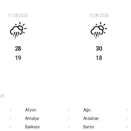
11.08.2026
12.08.2026
28
30
19
18
çin
Afyon
Ağrı
Antalya
Ardahan
Balıkesir
Bartın