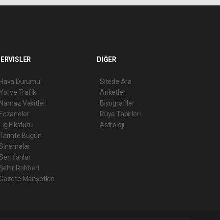
ERVİSLER
DİĞER
Hava Durumu
Sitede Ara
Yol ve Trafik
Anketler
Namaz Vakitleri
Biyografiler
Eczaneler
Rüya Tabirleri
Lig Fikstürü
Astroloji
Tarihte Bugün
Sinemalar
Seri İlanlar
Şehir Rehberi
Gazete Manşetleri