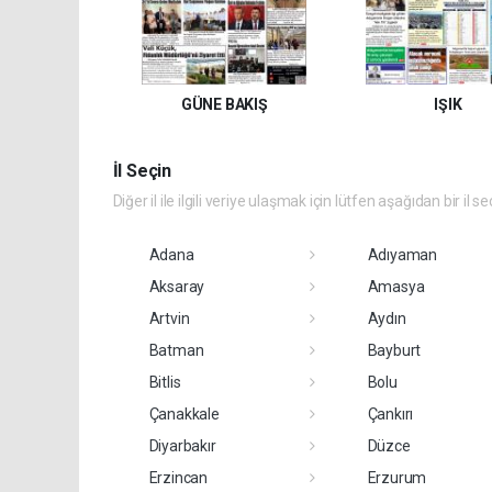
GÜNE BAKIŞ
IŞIK
İl Seçin
Diğer il ile ilgili veriye ulaşmak için lütfen aşağıdan bir il se
Adana
Adıyaman
Aksaray
Amasya
Artvin
Aydın
Batman
Bayburt
Bitlis
Bolu
Çanakkale
Çankırı
Diyarbakır
Düzce
Erzincan
Erzurum