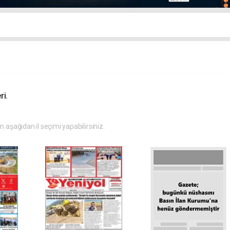
ri.
in aşağıdan il seçimi yapabilirsiniz.