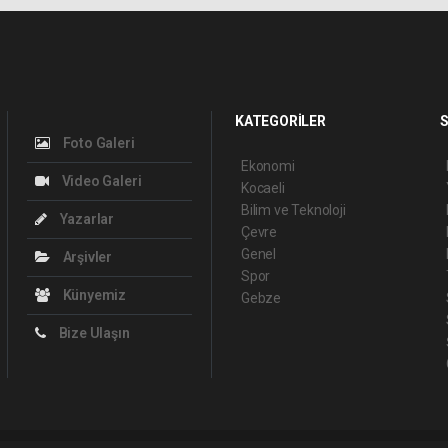
KATEGORİLER
S
Foto Galeri
Ekonomi
Video Galeri
Kocaeli
Bilim ve Teknoloji
Yazarlar
Çevre
Genel
Arşivler
Spor
Künyemiz
Gebze
Bize Ulaşın