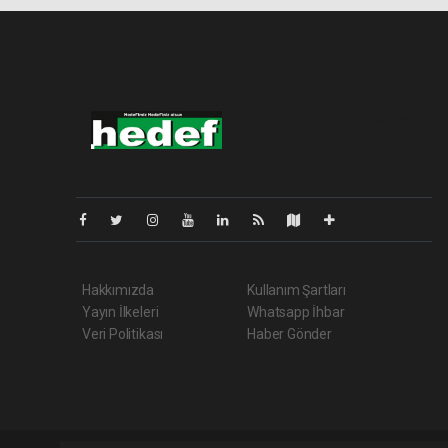
Pro-0.180
Hakkımızda
Kullanım Şartları
Yayın İlkeleri
Whatsapp İhbar
Veri Politikası
Haber Gönder