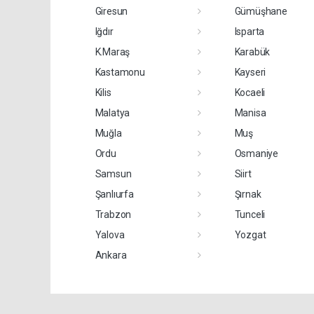
Giresun
Gümüşhane
Iğdır
Isparta
K.Maraş
Karabük
Kastamonu
Kayseri
Kilis
Kocaeli
Malatya
Manisa
Muğla
Muş
Ordu
Osmaniye
Samsun
Siirt
Şanlıurfa
Şırnak
Trabzon
Tunceli
Yalova
Yozgat
Ankara