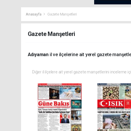
Anasayfa
Gazete Manşetleri
Gazete Manşetleri
Adıyaman
il ve ilçelerine ait yerel gazete manşetle
Diğer il ilçelere ait yerel gazete manşetlerini inceleme iç