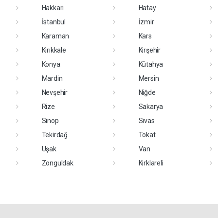
Hakkari
Hatay
İstanbul
İzmir
Karaman
Kars
Kırıkkale
Kırşehir
Konya
Kütahya
Mardin
Mersin
Nevşehir
Niğde
Rize
Sakarya
Sinop
Sivas
Tekirdağ
Tokat
Uşak
Van
Zonguldak
Kırklareli