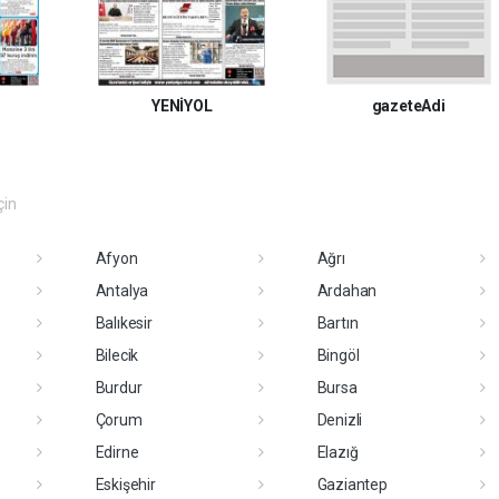
YENİYOL
gazeteAdi
çin
Afyon
Ağrı
Antalya
Ardahan
Balıkesir
Bartın
Bilecik
Bingöl
Burdur
Bursa
Çorum
Denizli
Edirne
Elazığ
Eskişehir
Gaziantep